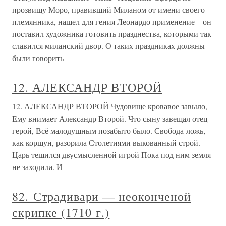
прозвищу Моро, правивший Миланом от имени своего
племянника, нашел для гения Леонардо применение – он
поставил художника готовить празднества, которыми так
славился миланский двор. О таких праздниках должны
были говорить
12. АЛЕКСАНДР ВТОРОЙ
12. АЛЕКСАНДР ВТОРОЙ Чудовище кровавое завыло,
Ему внимает Александр Второй. Что сыну завещал отец-
герой, Всё малодушным позабыто было. Свобода-ложь,
как коршун, разорила Столетиями выкованный строй.
Царь тешился двусмысленной игрой Пока под ним земля
не заходила. И
82. Страдивари — неоконченой
скрипке (1710 г.)