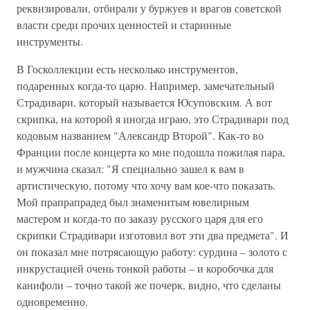
реквизировали, отбирали у буржуев и врагов советской
власти среди прочих ценностей и старинные
инструменты.
В Госколлекции есть несколько инструментов,
подаренных когда-то царю. Например, замечательный
Страдивари, который называется Юсуповским. А вот
скрипка, на которой я иногда играю, это Страдивари под
кодовым названием "Александр Второй". Как-то во
Франции после концерта ко мне подошла пожилая пара,
и мужчина сказал: "Я специально зашел к вам в
артистическую, потому что хочу вам кое-что показать.
Мой прапрапрадед был знаменитым ювелирным
мастером и когда-то по заказу русского царя для его
скрипки Страдивари изготовил вот эти два предмета". И
он показал мне потрясающую работу: сурдина – золото с
инкрустацией очень тонкой работы – и коробочка для
канифоли – точно такой же почерк, видно, что сделаны
одновременно.