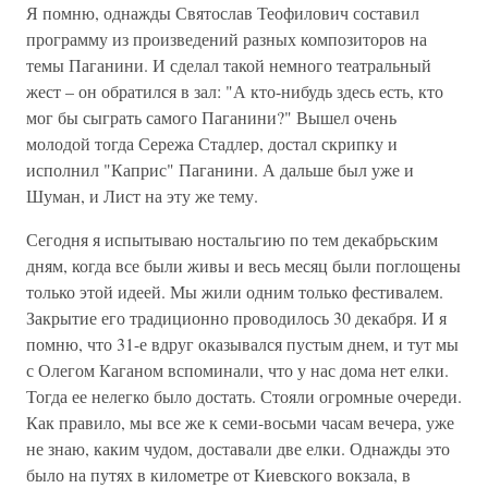
Я помню, однажды Святослав Теофилович составил
программу из произведений разных композиторов на
темы Паганини. И сделал такой немного театральный
жест – он обратился в зал: "А кто-нибудь здесь есть, кто
мог бы сыграть самого Паганини?" Вышел очень
молодой тогда Сережа Стадлер, достал скрипку и
исполнил "Каприс" Паганини. А дальше был уже и
Шуман, и Лист на эту же тему.
Сегодня я испытываю ностальгию по тем декабрьским
дням, когда все были живы и весь месяц были поглощены
только этой идеей. Мы жили одним только фестивалем.
Закрытие его традиционно проводилось 30 декабря. И я
помню, что 31-е вдруг оказывался пустым днем, и тут мы
с Олегом Каганом вспоминали, что у нас дома нет елки.
Тогда ее нелегко было достать. Стояли огромные очереди.
Как правило, мы все же к семи-восьми часам вечера, уже
не знаю, каким чудом, доставали две елки. Однажды это
было на путях в километре от Киевского вокзала, в