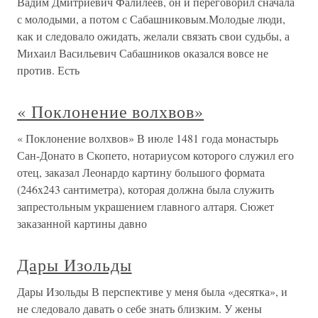
Вадим Дмитриевич Фалилеев, он и переговорил сначала
с молодыми, а потом с Сабашниковым.Молодые люди,
как и следовало ожидать, желали связать свои судьбы, а
Михаил Васильевич Сабашников оказался вовсе не
против. Есть
« Поклонение волхвов»
« Поклонение волхвов» В июле 1481 года монастырь
Сан-Донато в Скопето, нотариусом которого служил его
отец, заказал Леонардо картину большого формата
(246x243 сантиметра), которая должна была служить
запрестольным украшением главного алтаря. Сюжет
заказанной картины давно
Дары Изольды
Дары Изольды В перспективе у меня была «десятка», и
не следовало давать о себе знать близким. У жены