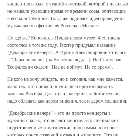
концертного зала, с чудной акустикой, которой нисколько
не мешали ухающие время от времени совы, обитающие
в его конструкциях. Тогда же родилась идея проведения
музыкального фестиваля Рихтера в Москве.
Но где же? Конечно, в Пушкинском музее! Фестиваль
состоялся в том же году. Рихтер придумал название
"Декабрьские вечера". А Ирине Александровне хотелось
– "Дары волхвов" (на Волхонке ведь…). Но Святослав
Теофилович сказал: "Нас не поймут. Не то время".
Никого не хочу обидеть, но и сегодня, как мне кажется,
мало тех, кто понял и оценил всю оригинальность
замысла Рихтера. Для этого, наверное, действительно
надо обладать как даром видения, так и даром слышания.
"Декабрьские вечера" – это не просто концерты в
музейных залах, что делают многие. Это специально
подготовленные тематические программы, в основе
которых поиск созвучий музыки и живописи. Это не