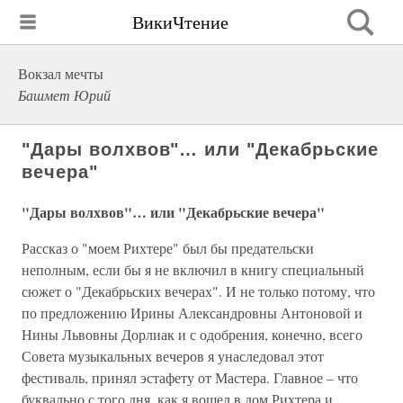
ВикиЧтение
Вокзал мечты
Башмет Юрий
"Дары волхвов"… или "Декабрьские
вечера"
"Дары волхвов"… или "Декабрьские вечера"
Рассказ о "моем Рихтере" был бы предательски
неполным, если бы я не включил в книгу специальный
сюжет о "Декабрьских вечерах". И не только потому, что
по предложению Ирины Александровны Антоновой и
Нины Львовны Дорлиак и с одобрения, конечно, всего
Совета музыкальных вечеров я унаследовал этот
фестиваль, принял эстафету от Мастера. Главное – что
буквально с того дня, как я вошел в дом Рихтера и