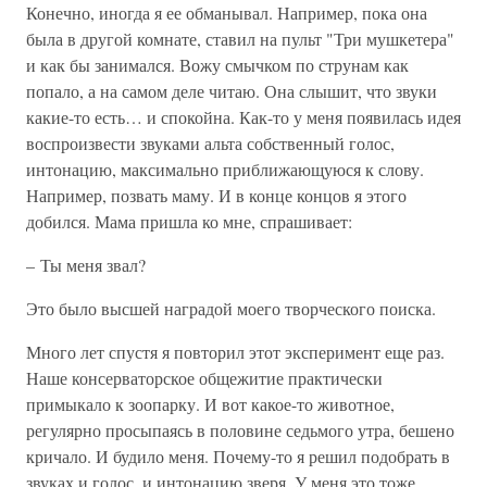
Конечно, иногда я ее обманывал. Например, пока она
была в другой комнате, ставил на пульт "Три мушкетера"
и как бы занимался. Вожу смычком по струнам как
попало, а на самом деле читаю. Она слышит, что звуки
какие-то есть… и спокойна. Как-то у меня появилась идея
воспроизвести звуками альта собственный голос,
интонацию, максимально приближающуюся к слову.
Например, позвать маму. И в конце концов я этого
добился. Мама пришла ко мне, спрашивает:
– Ты меня звал?
Это было высшей наградой моего творческого поиска.
Много лет спустя я повторил этот эксперимент еще раз.
Наше консерваторское общежитие практически
примыкало к зоопарку. И вот какое-то животное,
регулярно просыпаясь в половине седьмого утра, бешено
кричало. И будило меня. Почему-то я решил подобрать в
звуках и голос, и интонацию зверя. У меня это тоже