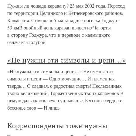
Нужны ли лошади каравану? 23 мая 2002 года. Переход
по территории Целинного и Кетченеровского районов,
Калмыкия. Стоянка в 5 км западнее поселка Годжур –
53 кмВ знойный день караван вышел из Чагорты
в сторону Годжура, что в переводе с калмыцкого
означает «голубой
«Не нужны эти символы и цепи…»
«Не нужны эти символы и цепи…» Не нужны эти
символы и цепи — Одно молчание… И пламенная
твердь… О сладкая, о радостная смерть! Неслыханных
твоих великолепий, Торжественных твоих колоколов В
немую даль сквозь вечер уплыванье, Бессилье сердца и
бессилье слов — И лишь
Корреспонденты тоже нужны