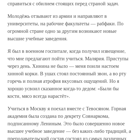
справиться с обилием стоящих перед страной задач.
Молодёжь отзывают из армии и направляют в
университеты, на рабочие факультеты — рабфаки. По
огромной стране одно за другим возникают новые
высшие учебные заведения.
Я был в военном госпитале, когда получил извещение,
что мне предлагают пойти учиться. Малярия. Приступы
через день. Хинина не было — меня поили настоем
хинной корки. В ушах стоял постоянный звон, а во рту
горечь и полная атрофия вкусовых ощущений. Но я
хорошо усвоил сказанное когда-то дедом: «Были бы
кости, мясо всегда нарастёт».
Учиться в Москву я поехал вместе с Тевосяном. Горная
академия была создана по декрету Совнаркома,
подписанному Лениным. Это было совершенно новое
высшее учебное заведение — без каких-либо традиций, а
преподавательский состав состоял из самых различных