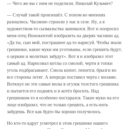
— Чего же вы с ним не поделили, Николай Кузьмич?
— Случай такой произошёл. С попом во мнениях
разошлись. Часовню строили у нас в селе. Ну, а я
художеством-то сызмальства занимался. Вот и попросил
меня отец Иннокентий изобразить на дверях часовни ад.
«Да ты, сын мой, пострашнее ад-то нарисуй. Чтобы знали
грешники, какие муки им уготованы, если грешить будут,
о церкви и молитвах забудут». Вот я и изобразил этот
самый ад. Нарисовал котлы со смолой, черти в топки
уголь подбрасывают. Смола кипит, пенится, брызги во
все стороны летят. А впереди поставил черта с вилами.
Воткнул он эти самые вилы в огузок толстого грешника
и пытается его поднять и в котёл бросить. Над
грешником-то я особенно постарался. Такие муки на его
лице изобразил, что не только грешить, а есть-пить
забудешь. Все как будто бы хорошо получилось.
Но кто-то вдруг усмотрел в этом грешнике нашего