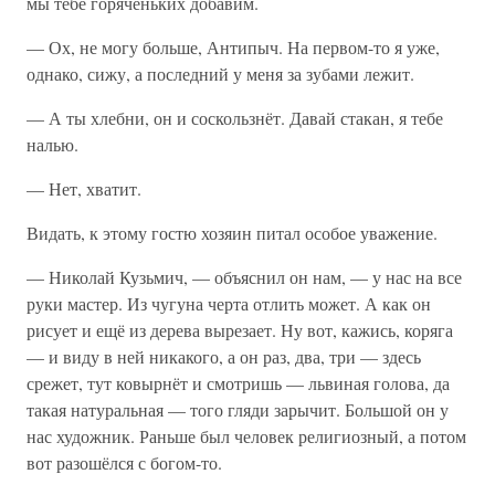
мы тебе горяченьких добавим.
— Ох, не могу больше, Антипыч. На первом-то я уже,
однако, сижу, а последний у меня за зубами лежит.
— А ты хлебни, он и соскользнёт. Давай стакан, я тебе
налью.
— Нет, хватит.
Видать, к этому гостю хозяин питал особое уважение.
— Николай Кузьмич, — объяснил он нам, — у нас на все
руки мастер. Из чугуна черта отлить может. А как он
рисует и ещё из дерева вырезает. Ну вот, кажись, коряга
— и виду в ней никакого, а он раз, два, три — здесь
срежет, тут ковырнёт и смотришь — львиная голова, да
такая натуральная — того гляди зарычит. Большой он у
нас художник. Раньше был человек религиозный, а потом
вот разошёлся с богом-то.