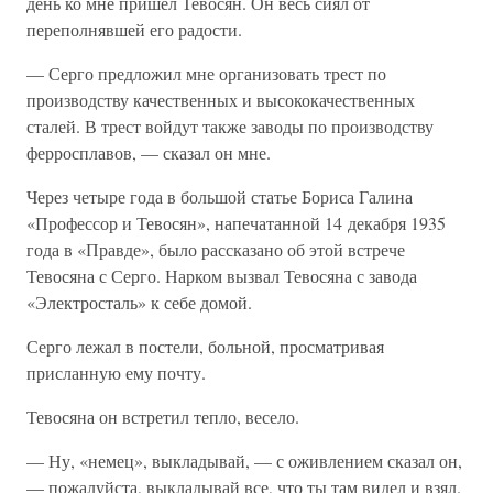
день ко мне пришёл Тевосян. Он весь сиял от
переполнявшей его радости.
— Серго предложил мне организовать трест по
производству качественных и высококачественных
сталей. В трест войдут также заводы по производству
ферросплавов, — сказал он мне.
Через четыре года в большой статье Бориса Галина
«Профессор и Тевосян», напечатанной 14 декабря 1935
года в «Правде», было рассказано об этой встрече
Тевосяна с Серго. Нарком вызвал Тевосяна с завода
«Электросталь» к себе домой.
Серго лежал в постели, больной, просматривая
присланную ему почту.
Тевосяна он встретил тепло, весело.
— Ну, «немец», выкладывай, — с оживлением сказал он,
— пожалуйста, выкладывай все, что ты там видел и взял.