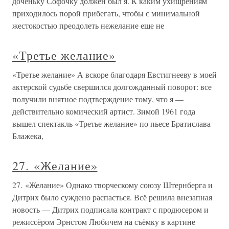
доченьку Софочку должен был я. К каким ухищрениям
приходилось порой прибегать, чтобы с минимальной
жестокостью преодолеть нежелание еще не
«Третье желание»
«Третье желание» А вскоре благодаря Евстигнееву в моей
актерской судьбе свершился долгожданный поворот: все
получили внятное подтверждение тому, что я —
действительно комический артист. Зимой 1961 года
вышел спектакль «Третье желание» по пьесе Братислава
Блажека,
27. «Желание»
27. «Желание» Однако творческому союзу Штернберга и
Дитрих было суждено распасться. Всё решила внезапная
новость — Дитрих подписала контракт с продюсером и
режиссёром Эрнстом Любичем на съёмку в картине