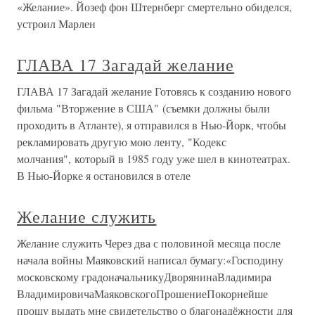
«Желание». Йозеф фон Штернберг смертельно обиделся,
устроил Марлен
ГЛАВА 17 Загадай желание
ГЛАВА 17 Загадай желание Готовясь к созданию нового
фильма "Вторжение в США" (съемки должны были
проходить в Атланте), я отправился в Нью-Йорк, чтобы
рекламировать другую мою ленту, "Кодекс
молчания", который в 1985 году уже шел в кинотеатрах.
В Нью-Йорке я остановился в отеле
Желание служить
Желание служить Через два с половиной месяца после
начала войны Маяковский написал бумагу:«Господину
московскому градоначальникуДворянинаВладимира
ВладимировичаМаяковскогоПрошениеПокорнейше
прошу выдать мне свидетельство о благонадёжности для