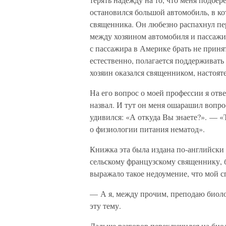
остановился большой автомобиль, в ко
священника. Он любезно распахнул пе
между хозяином автомобиля и пассажир
с пассажира в Америке брать не принято
естественно, полагается поддерживать
хозяин оказался священником, настоят
На его вопрос о моей профессии я отв
назвал. И тут он меня ошарашил вопро
удивился: «А откуда Вы знаете?». — 
о физиологии питания нематод».
Книжка эта была издана по-английски 
сельскому французскому священнику, 
выражало такое недоумение, что мой с
— А я, между прочим, преподаю биоло
эту тему.
Дальше разговор переключился на биол