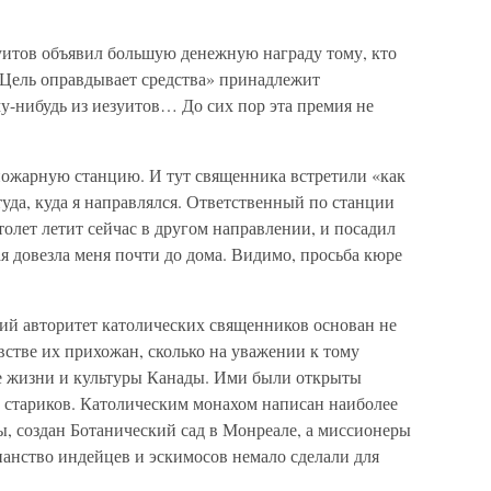
езуитов объявил большую денежную награду тому, кто
«Цель оправдывает средства» принадлежит
у-нибудь из иезуитов… До сих пор эта премия не
ожарную станцию. И тут священника встретили «как
туда, куда я направлялся. Ответственный по станции
олет летит сейчас в другом направлении, и посадил
 довезла меня почти до дома. Видимо, просьба кюре
кий авторитет католических священников основан не
встве их прихожан, сколько на уважении к тому
ие жизни и культуры Канады. Ими были открыты
 стариков. Католическим монахом написан наиболее
, создан Ботанический сад в Монреале, а миссионеры
ианство индейцев и эскимосов немало сделали для