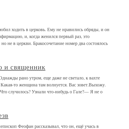
бил ходить в церковь. Ему не нравились обряды, и он
фирмацию, и, когда женился первый раз, это
но не в церкви. Бракосочетание номер два состоялось
но и священник
Однажды рано утром, еще даже не светало, к вахте
акая-то женщина там волнуется. Вас зовет.Выхожу.
то случилось? Узнали что-нибудь о Гале?— Я не о
езв
пископ Феофан рассказывал, что он, ещё учась в