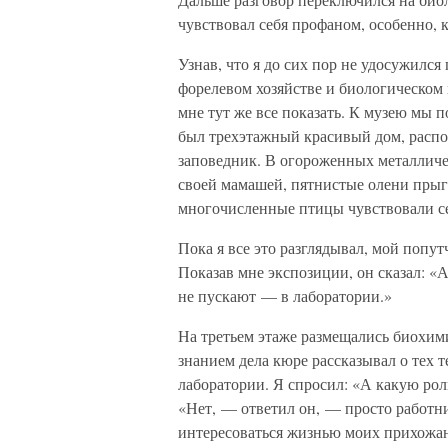
чувствовал себя профаном, особенно, к
Узнав, что я до сих пор не удосужилс
форелевом хозяйстве и биологическом
мне тут же все показать. К музею мы п
был трехэтажный красивый дом, распо
заповедник. В огороженных металличес
своей мамашей, пятнистые олени прыга
многочисленные птицы чувствовали се
Пока я все это разглядывал, мой попут
Показав мне экспозиции, он сказал: «А 
не пускают — в лаборатории.»
На третьем этаже размещались биохими
знанием дела кюре рассказывал о тех т
лаборатории. Я спросил: «А какую ро
«Нет, — ответил он, — просто работни
интересоваться жизнью моих прихожан.