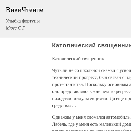
ВикиЧтение
Улыбка фортуны
Мюге С Г
Католический священни
Католический священник
Чуть ли не со школьной скамьи я усвои
технический прогресс, был связан с ид
протестантства. Поскольку основным а
оно представлялось мне чем-то регре
походами, индульгенциями. Да еще п
средства»…
Однажды у меня сломался автомобиль, 
Лабель, где у меня есть маленький до
терять надежду на то, что меня подбер