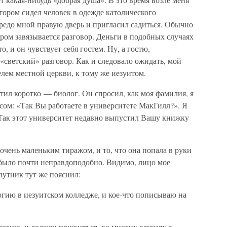
тором сидел человек в одежде католического
редо мной правую дверь и пригласил садиться. Обычно
ом завязывается разговор. Деньги в подобных случаях
, и он чувствует себя гостем. Ну, а гостю,
 «светский» разговор. Как и следовало ожидать, мой
елем местной церкви, к тому же иезуитом.
етил коротко — биолог. Он спросил, как моя фамилия, я
сом: «Так Вы работаете в университете МакГилл?». Я
«Так этот университет недавно выпустил Вашу книжку
очень маленьким тиражом, и то, что она попала в руки
было почти неправдоподобно. Видимо, лицо мое
путник тут же пояснил:
гию в иезуитском колледже, и кое-что пописываю на
огию, и должен признаться, во многих случаях я