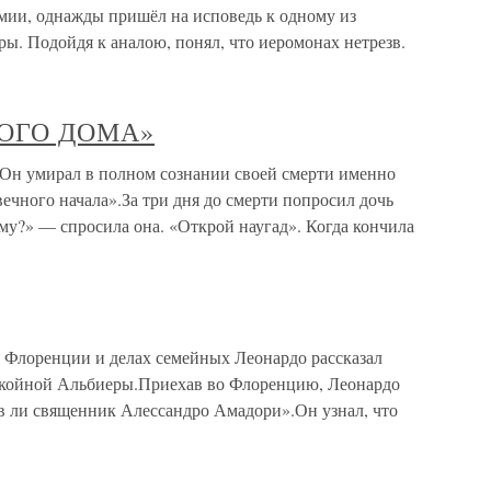
мии, однажды пришёл на исповедь к одному из
ы. Подойдя к аналою, понял, что иеромонах нетрезв.
ОГО ДОМА»
ирал в полном сознании своей смерти именно
вечного начала».За три дня до смерти попросил дочь
му?» — спросила она. «Открой наугад». Когда кончила
 Флоренции и делах семейных Леонардо рассказал
окойной Альбиеры.Приехав во Флоренцию, Леонардо
в ли священник Алессандро Амадори».Он узнал, что