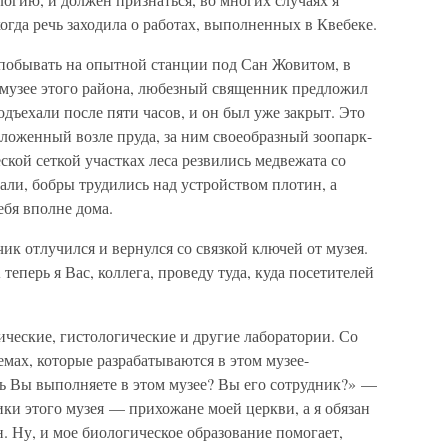
огда речь заходила о работах, выполненных в Квебеке.
я побывать на опытной станции под Сан Жовитом, в
 музее этого района, любезный священник предложил
одъехали после пяти часов, и он был уже закрыт. Это
ложенный возле пруда, за ним своеобразный зоопарк-
кой сеткой участках леса резвились медвежата со
ли, бобры трудились над устройством плотин, а
бя вполне дома.
чик отлучился и вернулся со связкой ключей от музея.
теперь я Вас, коллега, проведу туда, куда посетителей
ческие, гистологические и другие лаборатории. Со
емах, которые разрабатываются в этом музее-
ль Вы выполняете в этом музее? Вы его сотрудник?» —
ки этого музея — прихожане моей церкви, а я обязан
 Ну, и мое биологическое образование помогает,