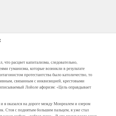
к
л, что расцвет капитализма, следовательно,
еями гуманизма, которые возникли в результате
нтагонистом протестантства было католичество, то
ссивным, связанным с инквизицией, крестовыми
риписываемый Лойоле афоризм: «Цель оправдывает
и я оказался на дороге между Монреалем и озером
мик. Стоя с поднятым большим пальцем, я уже стал
ет какая-нибудь «добрая душа». В это время возле меня