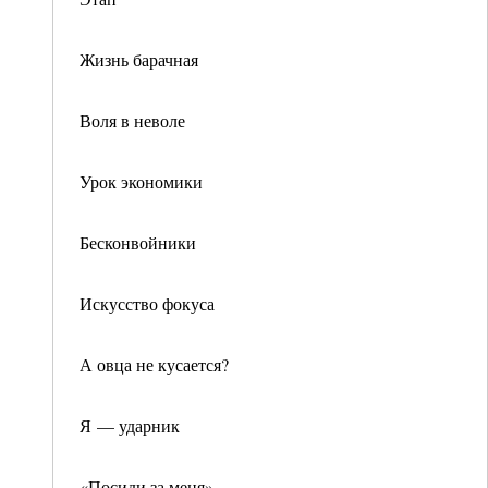
Жизнь барачная
Воля в неволе
Урок экономики
Бесконвойники
Искусство фокуса
А овца не кусается?
Я — ударник
«Посиди за меня»