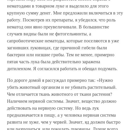
нематодами в товарном луке и выделило для этого
крупную сумму денег. Мне предложили включиться в эту
работу. Посмотрев их препараты, я убедился, что роль
нематод они явно преувеличивали. В большинстве
случаев видны были не фитогельминты, а
сапробиотические нематоды, которые поселяются в уже
загнивших луковицах, где причиной гибели были
бактерии или низшие грибы. Тем не менее, примерно
пятая часть лука была действительно заражена
дитиленхом. Я согласился работать и обещал подумать.
По дороге домой я рассуждал примерно так: «Нужно
убить животный организм и не убивать растительный.
Чем отличается ткань животного от ткани растения?
Наличием нервной системы. Значит, вещество должно
действовать на нервную систему. Но ведь лук
предназначается в пищу, а у человека нервная система
развита не хуже, чем у червей. Значит, яд должен быстро
или разрушаться, или покидать луковицы. Лучше всего,