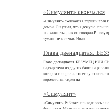
«Симулянт» скончался
«Симулянт» скончался Старший врач И
домой. Он узнал, что я дежурю, прише
«покалякать», как он говорил.В полум
туманные колечки. Иван
Глава двенадцатая. 
Глава двенадцатая. БЕЗУМЕЦ ИЛИ С
надзиратели из других башен и равели
котором говорили, что его ученость и
королевства, сидел на
«Симулянт»
«Симулянт» Работать приходилось с н
физически. Мало того, что нас «хлеста