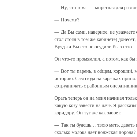
— Ну, эта тема — запретная для разго
— Почему?
— Да Вы сами, наверное, не уважаете 
стол стоял в том же кабинете) донесет
Вряд ли Вы его не осудили бы за это.
Он что-то промямлил, а потом, как бы 
— Вот ты парень, в общем, хороший, м
историю. Сам сюда на карачках припол
сотрудничать с районным оперативник
Орать теперь он на меня начинал толь
какую козу завести на даче. Я расска
коридору. Он тут же как заорет:
— Так ты будешь… твою мать, давать 
сколько молока дает волжская порода?