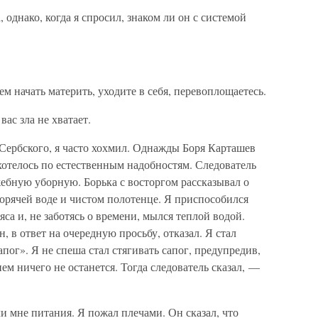
 однако, когда я спросил, знаком ли он с системой
м начать материть, уходите в себя, перевоплощаетесь.
вас зла не хватает.
Сербского, я часто хохмил. Однажды Боря Карташев
ахотелось по естественным надобностям. Следователь
ужебную уборную. Борька с восторгом рассказывал о
орячей воде и чистом полотенце. Я приспособился
яса и, не заботясь о времени, мылся теплой водой.
, в ответ на очередную просьбу, отказал. Я стал
апог». Я не спеша стал стягивать сапог, предупредив,
нем ничего не останется. Тогда следователь сказал, —
ли мне питания. Я пожал плечами. Он сказал, что