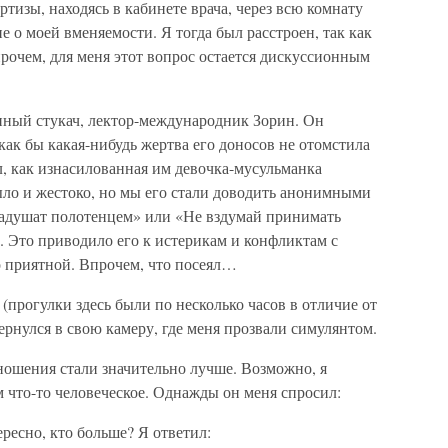
ртизы, находясь в кабинете врача, через всю комнату
 о моей вменяемости. Я тогда был расстроен, так как
прочем, для меня этот вопрос остается дискуссионным
нный стукач, лектор-международник Зорин. Он
 как бы какая-нибудь жертва его доносов не отомстила
л, как изнасилованная им девочка-мусульманка
ыло и жестоко, но мы его стали доводить анонимными
задушат полотенцем» или «Не вздумай принимать
». Это приводило его к истерикам и конфликтам с
о приятной. Впрочем, что посеял…
(прогулки здесь были по несколько часов в отличие от
ернулся в свою камеру, где меня прозвали симулянтом.
тношения стали значительно лучше. Возможно, я
м что-то человеческое. Однажды он меня спросил:
ресно, кто больше? Я ответил: