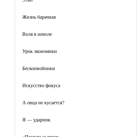
Жизнь барачная
Воля в неволе
Урок экономики
Бесконвойники
Искусство фокуса
А овца не кусается?
Я — ударник
«Посиди за меня»