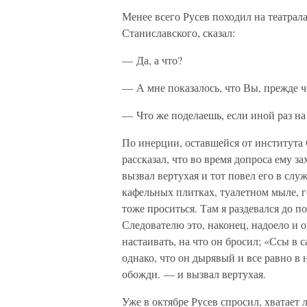
Менее всего Русев походил на театрала,
Станиславского, сказал:
— Да, а что?
— А мне показалось, что Вы, прежде че
— Что же поделаешь, если иной раз на 
По инерции, оставшейся от института 
рассказал, что во время допроса ему з
вызвал вертухая и тот повел его в сл
кафельных плитках, туалетном мыле, г
тоже проситься. Там я раздевался до по
Следователю это, наконец, надоело и он
настаивать, на что он бросил; «Ссы в с
однако, что он дырявый и все равно в 
обожди. — и вызвал вертухая.
Уже в октябре Русев спросил, хватает 