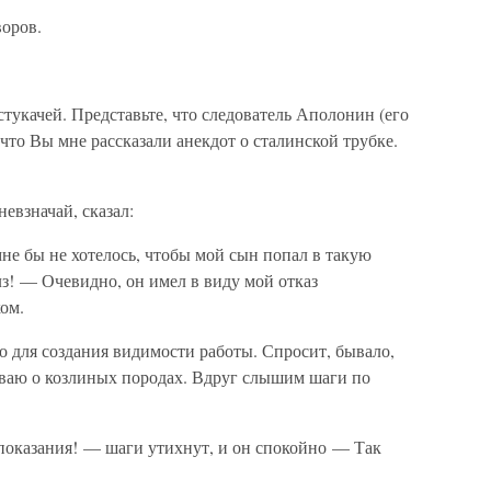
воров.
стукачей. Представьте, что следователь Аполонин (его
, что Вы мне рассказали анекдот о сталинской трубке.
невзначай, сказал:
не бы не хотелось, чтобы мой сын попал в такую
з! — Очевидно, он имел в виду мой отказ
ом.
ко для создания видимости работы. Спросит, бывало,
зываю о козлиных породах. Вдруг слышим шаги по
показания! — шаги утихнут, и он спокойно — Так