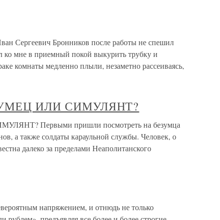
ван Сергеевич Бронников после работы не спешил
л ко мне в приемный покой выкурить трубку и
раке комнаты медленно плыли, незаметно рассеиваясь,
БЕЗУМЕЦ ИЛИ СИМУЛЯНТ?
ИМУЛЯНТ? Первыми пришли посмотреть на безумца
нов, а также солдаты караульной службы. Человек, о
звестна далеко за пределами Неаполитанского
евероятным напряжением, и отнюдь не только
ли рублем», предъявляя все более и более строгие