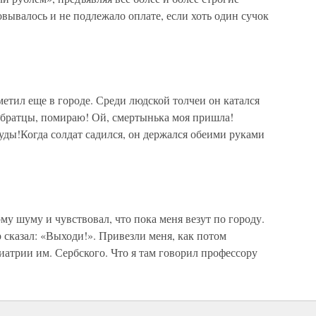
вывалось и не подлежало оплате, если хоть один сучок
етил еще в городе. Среди людской толчеи он катался
 братцы, помираю! Ой, смертынька моя пришла!
туды!Когда солдат садился, он держался обеими руками
у шуму и чувствовал, что пока меня везут по городу.
 сказал: «Выходи!». Привезли меня, как потом
иатрии им. Сербского. Что я там говорил профессору