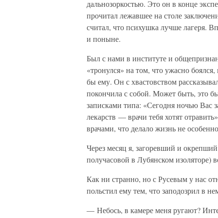
дальнозоркостью. Это он в конце экспе
прочитал лежавшее на столе заключение
считал, что психушка лучше лагеря. В
и поныне.
Был с нами в институте и общепризна
«тронулся» на том, что ужасно боялся,
бы ему. Он с хвастовством рассказыва
покончила с собой. Может быть, это б
записками типа: «Сегодня ночью Вас 
лекарств — врачи тебя хотят отравить
врачами, что делало жизнь не особенн
Через месяц я, загоревший и окрепший 
получасовой в Лубянском изоляторе) в
Как ни странно, но с Русевым у нас о
польстил ему тем, что заподозрил в не
— Небось, в камере меня ругают? Инте