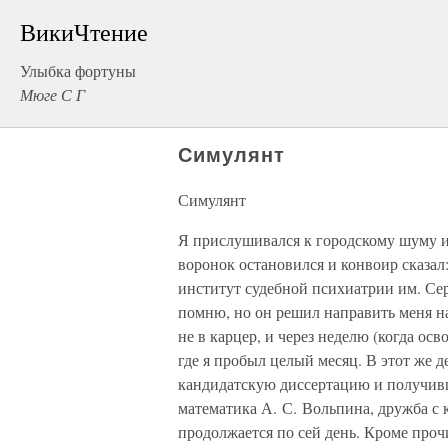
ВикиЧтение
Улыбка фортуны
Мюге С Г
Симулянт
Симулянт
Я прислушивался к городскому шуму и 
воронок остановился и конвоир сказал
институт судебной психиатрии им. Сер
помню, но он решил направить меня на
не в карцер, и через неделю (когда ос
где я пробыл целый месяц. В этот же 
кандидатскую диссертацию и получивш
математика А. С. Вольпина, дружба с 
продолжается по сей день. Кроме проч