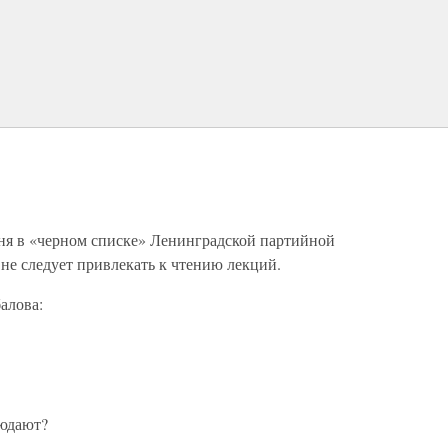
еня в «черном списке» Ленинградской партийной
не следует привлекать к чтению лекций.
алова:
людают?