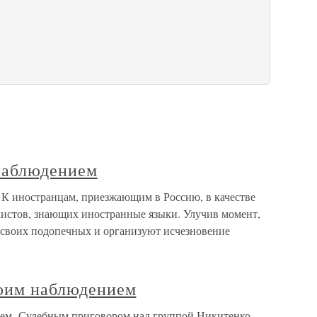
 наблюдением
К иностранцам, приезжающим в Россию, в качестве
истов, знающих иностранные языки. Улучив момент,
своих подопечных и организуют исчезновение
моим наблюдением
нием Судебным приговором над группой Никитенко-