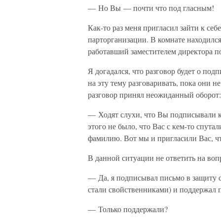
— Но Вы — почти что под гласным!
Как-то раз меня пригласил зайти к себ
парторганизации. В комнате находилс
работавший заместителем директора по
Я догадался, что разговор будет о под
на эту тему разговаривать, пока они н
разговор принял неожиданный оборот:
— Ходят слухи, что Вы подписывали к
этого не было, что Вас с кем-то спута
фамилию. Вот мы и пригласили Вас, чт
В данной ситуации не ответить на вопр
— Да, я подписывал письмо в защиту с
стали свойственниками) и поддержал
— Только поддержали?