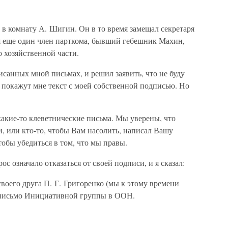
е в комнату А. Шигин. Он в то время замещал секретаря
я еще один член парткома, бывший гебешник Махин,
 хозяйственной части.
писанных мной письмах, и решил заявить, что не буду
е покажут мне текст с моей собственной подписью. Но
акие-то клеветнические письма. Мы уверены, что
ли, или кто-то, чтобы Вам насолить, написал Вашу
обы убедиться в том, что мы правы.
ос означало отказаться от своей подписи, и я сказал:
воего друга П. Г. Григоренко (мы к этому времени
 письмо Инициативной группы в ООН.