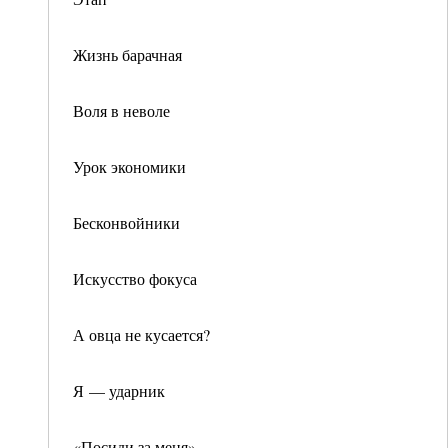
Жизнь барачная
Воля в неволе
Урок экономики
Бесконвойники
Искусство фокуса
А овца не кусается?
Я — ударник
«Посиди за меня»