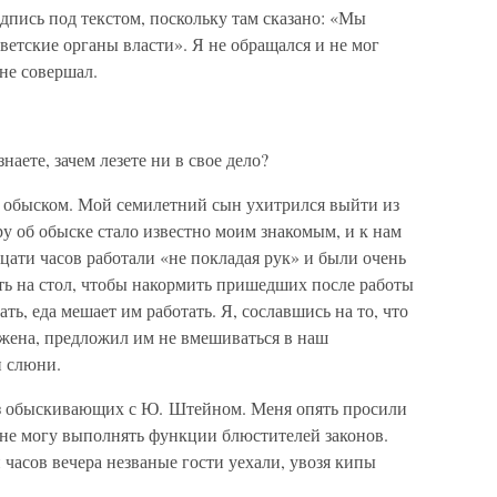
дпись под текстом, поскольку там сказано: «Мы
етские органы власти». Я не обращался и не мог
не совершал.
аете, зачем лезете ни в свое дело?
с обыском. Мой семилетний сын ухитрился выйти из
ру об обыске стало известно моим знакомым, и к нам
цати часов работали «не покладая рук» и были очень
ть на стол, чтобы накормить пришедших после работы
ть, еда мешает им работать. Я, сославшись на то, что
 жена, предложил им не вмешиваться в наш
и слюни.
 из обыскивающих с Ю. Штейном. Меня опять просили
о не могу выполнять функции блюстителей законов.
часов вечера незваные гости уехали, увозя кипы