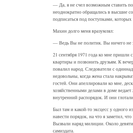
— Да, я не счел возможным ставить по
неоднократно обращались в высшие сов
подписаться под поступками, которых 
Махин долго меня вразумлял:
— Ведь Вы не политик. Вы ничего не зн
21 сентября 1971 года ко мне пришли 
квартиры и позвонить друзьям. К вече
повалил народ. Следователи с одиннад
недовольны, когда жена стала накрыва
гостей. Они апеллировали ко мне, деска
хозяйственными делами в доме ведает
внутренний распорядок. И они глотал
Был там и какой-то эксцесс у одного
навести порядок, на что я заметил, чт
Вызвали наряд милиции. Около девяти 
самиздата.