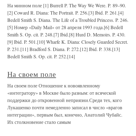
На минном поле [1] Burrell P. The Way We Were. P. 89–90.
[2] Coward R. Diana: The Portrait. P. 256.[3] Ibid. P. 261.[4]
Bedell Smith S. Diana. The Life of a Troubled Princess. P. 246.
[5] Номер «Daily Mail» от 28 апреля 1993 года.[6] Bedell
Smith S. Op. cit. P. 248.[7] Ibid.[8] Hurd D. Memoirs. P. 430.
[9] Ibid. P. 501.[10] Wharfe K. Diana: Closely Guarded Secret.
P. 231.[11] Bradford S. Diana. P. 272.[12] Ibid. P. 338.[13]
Bedell Smith S. Op. cit. P. 252.[14]
На своем поле
На своем поле Отношение к новоявленному
«интегратору» в Москве было разным: от всяческой
поддержки до откровенной неприязни.Среди тех, кого
Лукашенко почти немедленно записал в число «врагов
интеграции», первым был, конечно, Анатолий Чубайс.
Их столкновение стало самым