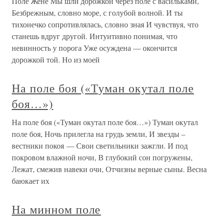
Поле Жене Мы шли дорожкой через поле с васильками,
Безбрежным, словно море, с голубой волной. И ты
тихонечко сопротивлялась, словно зная И чувствуя, что
станешь вдруг другой. Интуитивно понимая, что
невинность у порога Уже осуждена — окончится
дорожкой той. Но из моей
На поле боя («Туман окутал поле
боя…»)
На поле боя («Туман окутал поле боя…») Туман окутал
поле боя, Ночь прилегла на грудь земли, И звезды –
вестники покоя — Свои светильники зажгли. И под
покровом влажной ночи, В глубокий сон погружены,
Лежат, смежив навеки очи, Отчизны верные сыны. Весна
баюкает их
На минном поле