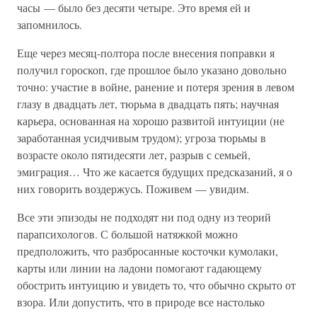
часы — было без десяти четыре. Это время ей и
запомнилось.
Еще через месяц-полтора после внесения поправки я
получил гороскоп, где прошлое было указано довольно
точно: участие в войне, ранение и потеря зрения в левом
глазу в двадцать лет, тюрьма в двадцать пять; научная
карьера, основанная на хорошо развитой интуиции (не
заработанная усидчивым трудом); угроза тюрьмы в
возрасте около пятидесяти лет, разрыв с семьей,
эмиграция… Что же касается будущих предсказаний, я о
них говорить воздержусь. Поживем — увидим.
Все эти эпизоды не подходят ни под одну из теорий
парапсихологов. С большой натяжкой можно
предположить, что разбросанные косточки кумолаки,
карты или линии на ладони помогают гадающему
обострить интуицию и увидеть то, что обычно скрыто от
взора. Или допустить, что в природе все настолько