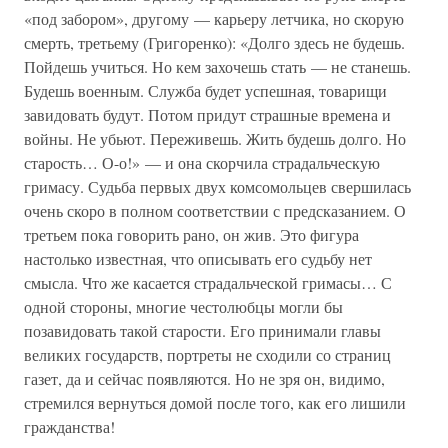
«под забором», другому — карьеру летчика, но скорую
смерть, третьему (Григоренко): «Долго здесь не будешь.
Пойдешь учиться. Но кем захочешь стать — не станешь.
Будешь военным. Служба будет успешная, товарищи
завидовать будут. Потом придут страшные времена и
войны. Не убьют. Переживешь. Жить будешь долго. Но
старость… О-о!» — и она скорчила страдальческую
гримасу. Судьба первых двух комсомольцев свершилась
очень скоро в полном соответствии с предсказанием. О
третьем пока говорить рано, он жив. Это фигура
настолько известная, что описывать его судьбу нет
смысла. Что же касается страдальческой гримасы… С
одной стороны, многие честолюбцы могли бы
позавидовать такой старости. Его принимали главы
великих государств, портреты не сходили со страниц
газет, да и сейчас появляются. Но не зря он, видимо,
стремился вернуться домой после того, как его лишили
гражданства!