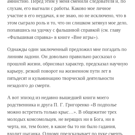
амнистию. Перед этим у меня сменили следователя и, по
слухам, его выгнали с работы. Каково мое личное
участие в его неудачах, я не знаю, но не исключено, что в
этом сыграло роль и то, что он слишком затянул мое дело,
попавшись на удочку с фальшивой справкой (см. главу
«Фальшивая справка» в книге «Вне игры»).
Однажды один заключенный предложил мне погадать по
линиям ладони. Он довольно правильно рассказал о
прошлой жизни, обрисовал характер, предсказал научную
карьеру, резкий поворот на жизненном пути лет в
пятьдесят и кульминацию творческой деятельности
незадолго до смерти.
А вот эпизод из недавно вышедшей книги моего
родственника и друга П. Г. Григоренко «В подполье
можно встретить только крыс…». В общежитие трех
молодых комсомольцев, не верящих ни в Бога, ни в
черта, ни, тем более, в какие бы то ни было гадания,
входит цыганка. Одному предсказывает по руке смерть