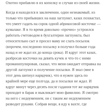
Охотно прибавлю в их копилку и случаи из своей жизни.
Когда я находился в заключении, один незнакомый, из
только что прибывших на наш лагпункт, казах похвастал,
что умеет гадать на сорок одной абрикосовой косточке —
кумалаке. Я в то время довольно «прочно» устроился
работать счетоводом в бухгалтерии лагпункта, был
относительно сыт и просил маму не слать посылок
(впрочем, последнюю посылку я получил больше года
назад и не ждал их до конца срока). И вдруг этот казах,
разбросав косточки на девять кучек и что-то с ними
проманипулировав, сказал, что меня ожидает отправка на
другой лагпункт и получение посылки. Я знал (мне в
этот день шепнул нарядчик), что я нужен здесь по
крайней мере еще полгода, да и посылки не ждал. И
вдруг минут через десять после гадания тот же нарядчик
приходит в барак и выкликает мою фамилию. Я смотрю
на него с недоумением, он с таким же недоумением
разводит руками. Собрав вещи, я иду к вахте, где