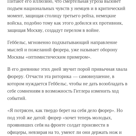
Питают его иллюзию, что смертельная угроза вызовет
подъем национальных чувств у немцев и в критический
момент, защищая столицу третьего рейха, немецкие
войска, подобно тому как этого добился их противник,
защищая Москву, создадут перелом в войне.
Геббельс, мгновенно подхватывающий направление
мыслей и пожеланий фюрера, уже называет оборону
Москвы «оптимистическим примером».
В его дневнике этих дней звучит порой привычная хвала
фюреру. Отчасти эта риторика — самовнушение, в
котором нуждается Геббельс, чтобы не дать возобладать в
себе сомнениям в возможность Гитлера изменить ход
событий.
«Я потрясен, как твердо берет на себя дело фюрер». Но
под этой же датой: фюрер «хочет теперь молодых,
проявивших себя на фронте солдат произвести в
офицеры, невзирая на то, умеют ли они держать нож и