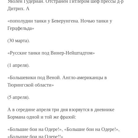
Уволен Гудериан. Отстранен Гитлером шеф прессы д-р
Дитрих. А
«пополудни танки у Беверунгена. Ночью танки у
Герцфельда»
(30 марта).
«Русские танки под Винер-Нейштадтом»
(1 апреля).
«Большевики под Веной. Англо-американцы в
Тюрингской области»
(5 апреля).
А в середине апреля три дня взорвутся в дневнике
Бормана одной и той же фразой:
«Большие бои на Одере!», «Большие бои на Одере!»,
«Большие бои на Одере!!»