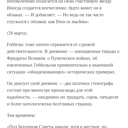
непоколебимо полагается на свою счастливую звезду.
Иногда создается впечатление, будто живет он в
облаках. — И добавляет: — Но ведь он так часто
спускался с облаков, как Deus ex machina»
(28 марта).
Геббельс тоже охотно отрывается от суровой
действительности. В дневнике — напыщенные тирады о
Фридрихе Великом, о Пунических войнах, об
извлеченных Геббельсом применительно к нынешней
ситуации «обнадеживающих» исторических примерах.
Он диктует свой дневник — два штатных стенографа
состоят при министре пропаганды для этой
надобности, — ежедневно по тридцать, сорок, пятьдесят
и более патологически болтливых страниц.
Тем временем:
«Под Берлином Советы начали, хотя и местное, но