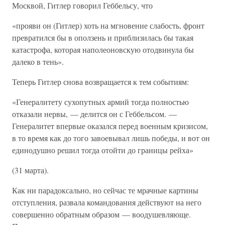
Москвой, Гитлер говорил Геббельсу, что
«прояви он (Гитлер) хоть на мгновение слабость, фронт
превратился бы в оползень и приблизилась бы такая
катастрофа, которая наполеоновскую отодвинула бы
далеко в тень».
Теперь Гитлер снова возвращается к тем событиям:
«Генералитету сухопутных армий тогда полностью
отказали нервы, — делится он с Геббельсом. —
Генералитет впервые оказался перед военным кризисом,
в то время как до того завоевывал лишь победы, и вот он
единодушно решил тогда отойти до границы рейха»
(31 марта).
Как ни парадоксально, но сейчас те мрачные картины
отступления, развала командования действуют на него
совершенно обратным образом — воодушевляюще.