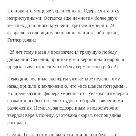
Но пока что мощные укрепления на Одере считаются
неприступными. Остается еще немногим более двух
месяцев до полного крушения третьей империи. 24
февраля, в годовщину основания нацистской партии,
Гитлер заявил:
«25 лет тому назад я провозгласил грядущую победу
движения! Сегодня, проникнутый верой в наш народ, я
предсказываю конечную победу германского рейха!»
Немецкие военные эксперты уже четыре недели тому
назад пришли к заключению, что «все шансы потеряны».
Но предсказания фюрера укрепляются указом Гиммлера о
создании особых полевых судов по борьбе с явлениями
разложения. Немцам, заподозренным в недостаточно
твердой вере в победу, уготована скорая, беспощадная
расправа.
Сам же Гитлер помышлял в эти дни не о победе — о