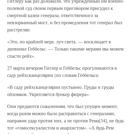
Гитлеру как раз доложили, что учрежденный им военно-
полевой суд своим первым приговором присудил к
смертной казни генерала, ответственного за
невзорванный мост, и без промедления тот генерал был
расстрелян.
«Это, по крайней мере, луч света, — восклицает в
дневнике Геббельс. — Только такими мерами мы можем
спасти рейх».
27 марта вечером Гитлер и Геббельс прогуливаются в
саду рейхсканцелярии (по словам Геббельса:
«В саду рейхсканцелярии пустынно. Груды и груды
обломков. Укрепляется бункер фюрера».
Они предаются сожалениям, что был упущен момент,
когда разом можно было расправиться с генералами,
направив удар против них, а не против Рема[34], не будь
тот «гомосексуалистом и анархистом». «А будь Рем