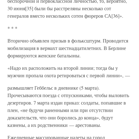
беспорочной и первоклассной личностью, то, вероятно,
30 июня[35] были бы расстреляны несколько сот
генералов вместо нескольких сотен фюреров СА[36]».
* * *
Вторично объявлен призыв в фольксштурм. Проводится
мобилизация в вермахт шестнадцатилетних. В Берлине
формируются женские батальоны.
«Надо их расположить на второй линии; тогда бы у
мужчин пропала охота ретироваться с первой линии», —
размышляет Геббельс в дневнике (5 марта).
Прочесываются поезда с отпускниками, чтобы выловить
дезертиров. 7 марта издан приказ: солдаты, попавшие в
плен, «не будучи раненными или при отсутствии
доказательств, что они боролись до конца», будут
казнены, а их родственники — арестованы.
Ежедневные массированные налеты на город