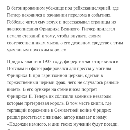
В бетонированном убежище под рейхсканцелярией, где
Гитлер находился в ожидании перелома в событиях,
Геббельс читал ему вслух и пересказывал страницы из
жизнеописания Фридриха Великого. Гитлер прилагал
немало стараний к тому, чтобы внушать своим
соотечественникам мысль о его духовном сродстве с этим
удачливым прусским королем.
Придя к власти в 1933 году, фюрер тотчас отправился в
Потсдам и сфотографировался для прессы у могилы
Фридриха II при гарнизонной церкви, одетый в
торжественный черный фрак, чего не случалось раньше
видеть. В его бункере на стене висел портрет
Фридриха II. Теперь их сблизили военные невзгоды,
которые претерпевал король. В том месте книги, где
терпящий поражение в Семилетней войне Фридрих
решил расстаться с жизнью, автор взывает к нему:
«Подожди немного, и дни твоих мучений будут позади.