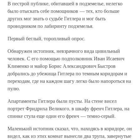
В пестрой публике, обитавшей в подземелье, нелегко
было отыскать себе помощников — тех, кто больше
других мог знать о судьбе Гитлера и мог быть
проводником по лабиринту подземелья.
Первый беглый, торопливый опрос.
Обнаружен истопник, невзрачного вида цивильный
человек. С его помощью подполковник Иван Исаевич
Клименко и майор Борис Александрович Быстров
добрались до убежища Гитлера по темным коридорам и
переходам, где на каждом шагу легко было напороться на
пулю.
Апартаменты Гитлера были пусты. На стене висел
портрет Фридриха Великого, в шкафу френч Гитлера, на
спинке стула еще один его френч — темно-серый.
Маленький истопник сказал, что, находясь в коридоре, он
видел, как из этих комнат вынесли два трупа, завернутые