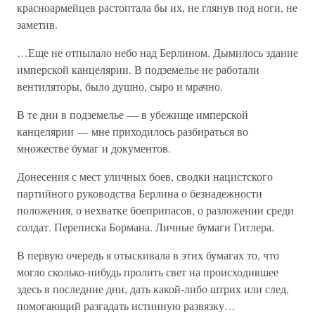
красноармейцев растоптала бы их, не глянув под ноги, не
заметив.
…Еще не отпылало небо над Берлином. Дымилось здание
имперской канцелярии. В подземелье не работали
вентиляторы, было душно, сыро и мрачно.
В те дни в подземелье — в убежище имперской
канцелярии — мне приходилось разбираться во
множестве бумаг и документов.
Донесения с мест уличных боев, сводки нацистского
партийного руководства Берлина о безнадежности
положения, о нехватке боеприпасов, о разложении среди
солдат. Переписка Бормана. Личные бумаги Гитлера.
В первую очередь я отыскивала в этих бумагах то, что
могло сколько-нибудь пролить свет на происходившее
здесь в последние дни, дать какой-либо штрих или след,
помогающий разгадать истинную развязку…