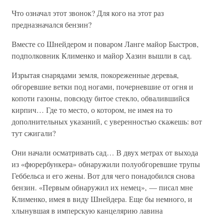
Что означал этот звонок? Для кого на этот раз
предназначался бензин?
Вместе со Шнейдером и поваром Ланге майор Быстров,
подполковник Клименко и майор Хазин вышли в сад.
Изрытая снарядами земля, покореженные деревья,
обгоревшие ветки под ногами, почерневшие от огня и
копоти газоны, повсюду битое стекло, обвалившийся
кирпич… Где то место, о котором, не имея на то
дополнительных указаний, с уверенностью скажешь: вот
тут сжигали?
Они начали осматривать сад… В двух метрах от выхода
из «фюрербункера» обнаружили полуобгоревшие трупы
Геббельса и его жены. Вот для чего понадобился снова
бензин. «Первым обнаружил их немец», — писал мне
Клименко, имея в виду Шнейдера. Еще бы немного, и
хлынувшая в имперскую канцелярию лавина