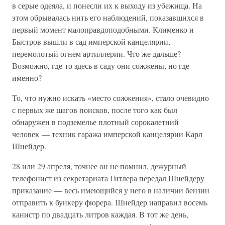
в серые одеяла, и понесли их к выходу из убежища. На
этом обрывалась нить его наблюдений, показавшихся в
первый момент малоправдоподобными. Клименко и
Быстров вышли в сад имперской канцелярии,
перемолотый огнем артиллерии. Что же дальше?
Возможно, где-то здесь в саду они сожжены, но где
именно?
То, что нужно искать «место сожжения», стало очевидно
с первых же шагов поисков, после того как был
обнаружен в подземелье плотный сорокалетний
человек — техник гаража имперской канцелярии Карл
Шнейдер.
28 или 29 апреля, точнее он не помнил, дежурный
телефонист из секретариата Гитлера передал Шнейдеру
приказание — весь имеющийся у него в наличии бензин
отправить к бункеру фюрера. Шнейдер направил восемь
канистр по двадцать литров каждая. В тот же день,