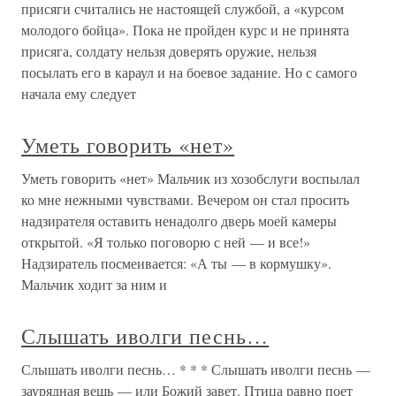
присяги считались не настоящей службой, а «курсом
молодого бойца». Пока не пройден курс и не принята
присяга, солдату нельзя доверять оружие, нельзя
посылать его в караул и на боевое задание. Но с самого
начала ему следует
Уметь говорить «нет»
Уметь говорить «нет» Мальчик из хозобслуги воспылал
ко мне нежными чувствами. Вечером он стал просить
надзирателя оставить ненадолго дверь моей камеры
открытой. «Я только поговорю с ней — и все!»
Надзиратель посмеивается: «А ты — в кормушку».
Мальчик ходит за ним и
Слышать иволги песнь…
Слышать иволги песнь… * * * Слышать иволги песнь —
заурядная вещь — или Божий завет. Птица равно поет