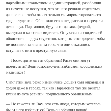
партийным начальством и администрацией, разоблачив
их нечестные поступки, что от него решили отделаться,
да еще так, чтобы окончательно скомпрометировать его
среди студентов. Обвинили его в педерастии и передали
дело в суд. Парамонов, будучи тогда завкафедрой,
выступал в качестве свидетеля. Он указал на свидетелей
обвинения — двух студентов, которым этот доцент якобы
не поставил зачета из-за того, что они отказались
вступить с ним в преступную связь.
— Посмотрите на эти образины! Разве они могут
прельстить? Ведь гомосексуалы выбирают хорошеньких
мальчиков!
Симпатии зала резко изменились, доцент был оправдан и
ходил даже в героях, так как Парамонов там же зачитал
куски из акта ревизии, подписанного обвиняемым.
— Не кажется ли Вам, что есть люди, которым хотелось
бы от него избавиться? Ведь он обличил воров!