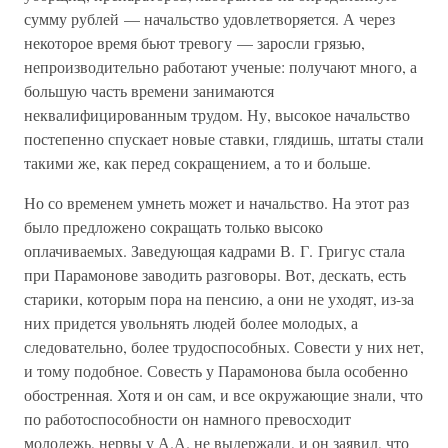
сумму рублей — начальство удовлетворяется. А через
некоторое время бьют тревогу — заросли грязью,
непроизводительно работают ученые: получают много, а
большую часть времени занимаются
неквалифицированным трудом. Ну, высокое начальство
постепенно спускает новые ставки, глядишь, штаты стали
такими же, как перед сокращением, а то и больше.
Но со временем умнеть может и начальство. На этот раз
было предложено сокращать только высоко
оплачиваемых. Заведующая кадрами В. Г. Григус стала
при Парамонове заводить разговоры. Вот, дескать, есть
старики, которым пора на пенсию, а они не уходят, из-за
них придется увольнять людей более молодых, а
следовательно, более трудоспособных. Совести у них нет,
и тому подобное. Совесть у Парамонова была особенно
обостренная. Хотя и он сам, и все окружающие знали, что
по работоспособности он намного превосходит
молодежь, нервы у А.А. не выдержали, и он заявил, что