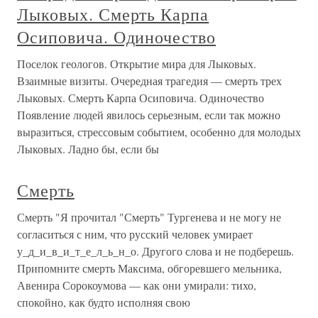
Лыковых. Смерть Карпа
Осиповича. Одиночество
Поселок геологов. Открытие мира для Лыковых.
Взаимные визиты. Очередная трагедия — смерть трех
Лыковых. Смерть Карпа Осиповича. Одиночество
Появление людей явилось серьезным, если так можно
выразиться, стрессовым событием, особенно для молодых
Лыковых. Ладно бы, если бы
Смерть
Смерть "Я прочитал "Смерть" Тургенева и не могу не
согласиться с ним, что русский человек умирает
у_д_и_в_и_т_е_л_ь_н_о. Другого слова и не подберешь.
Припомните смерть Максима, обгоревшего мельника,
Авенира Сорокоумова — как они умирали: тихо,
спокойно, как будто исполняя свою