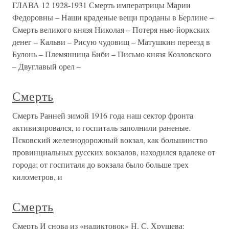
ГЛАВА 12 1928-1931 Смерть императрицы Марии
Федоровны – Наши краденые вещи проданы в Берлине –
Смерть великого князя Николая – Потеря нью-йоркских
денег – Кальви – Рисую чудовищ – Матушкин переезд в
Булонь – Племянница Биби – Письмо князя Козловского
– Двуглавый орел –
Смерть
Смерть Ранней зимой 1916 года наш сектор фронта
активизировался, и госпиталь заполнили раненые.
Псковский железнодорожный вокзал, как большинство
провинциальных русских вокзалов, находился вдалеке от
города; от госпиталя до вокзала было больше трех
километров, и
Смерть
Смерть И снова из «надиктовок» Н. С. Хрущева: