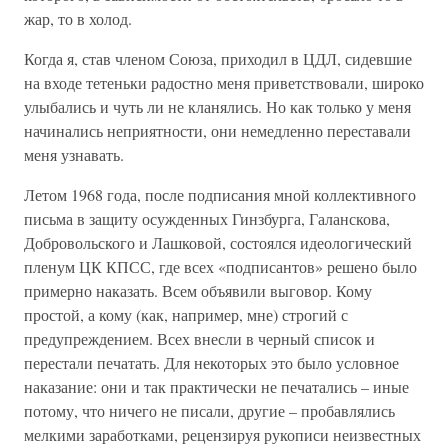
жар, то в холод.
Когда я, став членом Союза, приходил в ЦДЛ, сидевшие
на входе тетеньки радостно меня приветствовали, широко
улыбались и чуть ли не кланялись. Но как только у меня
начинались неприятности, они немедленно переставали
меня узнавать.
Летом 1968 года, после подписания мной коллективного
письма в защиту осужденных Гинзбурга, Галанскова,
Добровольского и Лашковой, состоялся идеологический
пленум ЦК КПСС, где всех «подписантов» решено было
примерно наказать. Всем объявили выговор. Кому
простой, а кому (как, например, мне) строгий с
предупреждением. Всех внесли в черный список и
перестали печатать. Для некоторых это было условное
наказание: они и так практически не печатались – иные
потому, что ничего не писали, другие – пробавлялись
мелкими заработками, рецензируя рукописи неизвестных