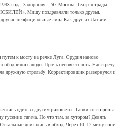
998 года. Задорнову – 50. Москва. Театр эстрады.
ЕЮБИЛЕЙ». Мишу поздравляли только друзья,
другие неофициальные лица.Как друг из Латвии
м путем к мосту на речке Луга. Орудия наново
о ободрились люди. Прочь неизвестность. Навстречу
ала дружную стрельбу. Корректировщик развернулся и
еслись один за другим рикошеты. Танки со стороны
у гусениц тягача. Но что там, за хутором? Девять
. Остальные двигались в обход. Через 10–15 минут они