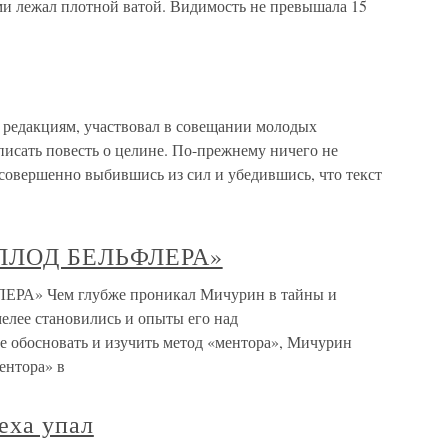
ми лежал плотной ватой. Видимость не превышала 15
о редакциям, участвовал в совещании молодых
писать повесть о целине. По-прежнему ничего не
совершенно выбившись из сил и убедившись, что текст
 ПЛОД БЕЛЬФЛЕРА»
А» Чем глубже проникал Мичурин в тайны и
мелее становились и опыты его над
е обосновать и изучить метод «ментора», Мичурин
ентора» в
еха упал