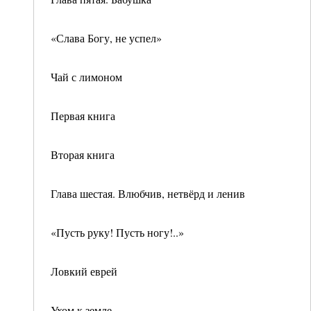
«Слава Богу, не успел»
Чай с лимоном
Первая книга
Вторая книга
Глава шестая. Влюбчив, нетвёрд и ленив
«Пусть руку! Пусть ногу!..»
Ловкий еврей
Ухом к земле