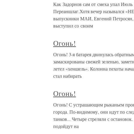
Как Задорнов сам от смеха упал Июль 1
Переаншлаг.Хотя вечер назывался «Н
выпускники МАИ, Евгений Петросян, 
выступил со своим
Огонь!
Огонь! 3-я батарея двинулась обратны
замаскированы свежей зеленью, заметн
летел «хеншель». Колонна пехоты нач
стал набирать
Огонь!
Огонь! С устрашающим рыканьем прон
города. По-видимому, они идут по след
танков... Четыре стреляли с остановок
подойдут на