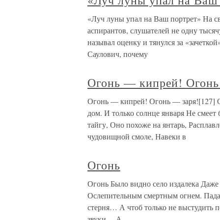
«Луч луны упал на Ваш
«Луч луны упал на Ваш портрет» На св
аспирантов, слушателей не одну тысячу
называл оценку и тянулся за «зачеткой
Саулович, почему
Огонь — кипрей! Огонь
Огонь — кипрей! Огонь — заря![127] 
дом. И только солнце января Не смеет 
тайгу, Оно похоже на янтарь, Расплавл
чудовищной смоле, Навеки в
Огонь
Огонь Было видно село издалека Даже 
Ослепительным смертным огнем. Падал
стерня… А чтоб только не выстудить п
звуки… А