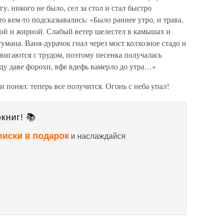
гу, никого не было, сел за стол и стал быстро
то кем-то подсказывались: «Было раннее утро, и трава,
ной и жирной. Слабый ветер шелестел в камышах и
ана. Ваня-дурачок гнал через мост колхозное стадо и
двигаются с трудом, поэтому песенка получалась
ду даве форохи, вфе вдефь вамерло до утра…»
и понял: теперь все получится. Огонь с неба упал!
книг! 📚
писки в подарок
и наслаждайся