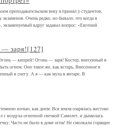
 портрет»
оем преподавательском веку я принял у студентов,
 экзаменов. Очень редко, но бывало, что когда я
», экзаменуемый вдруг задавал вопрос: «Евгений
 — заря![127]
Огонь — кипрей! Огонь — заря! Костер, внесенный в
быть огнем. Оно такое же, как встарь, Внесенное в
енный в снегу. А я — как муха в янтаре, В
темною ночью, как днем: Вся земля озарялась жестоко
 с воздуха огненной свечкой Самолет, и дымилась
ечку, Часто не было в доме огня! Не смолкали горящие