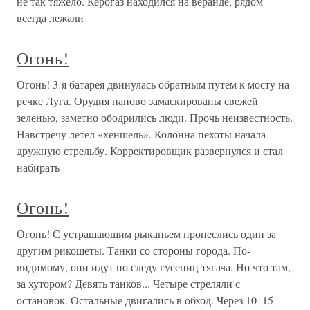
не так тяжело. Керогаз находился на веранде, рядом
всегда лежали
Огонь!
Огонь! 3-я батарея двинулась обратным путем к мосту на
речке Луга. Орудия наново замаскированы свежей
зеленью, заметно ободрились люди. Прочь неизвестность.
Навстречу летел «хеншель». Колонна пехоты начала
дружную стрельбу. Корректировщик развернулся и стал
набирать
Огонь!
Огонь! С устрашающим рыканьем пронеслись один за
другим рикошеты. Танки со стороны города. По-
видимому, они идут по следу гусениц тягача. Но что там,
за хутором? Девять танков... Четыре стреляли с
остановок. Остальные двигались в обход. Через 10–15