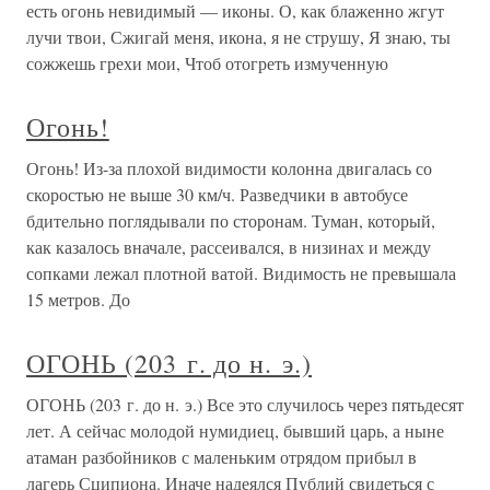
есть огонь невидимый — иконы. О, как блаженно жгут
лучи твои, Сжигай меня, икона, я не струшу, Я знаю, ты
сожжешь грехи мои, Чтоб отогреть измученную
Огонь!
Огонь! Из-за плохой видимости колонна двигалась со
скоростью не выше 30 км/ч. Разведчики в автобусе
бдительно поглядывали по сторонам. Туман, который,
как казалось вначале, рассеивался, в низинах и между
сопками лежал плотной ватой. Видимость не превышала
15 метров. До
ОГОНЬ (203 г. до н. э.)
ОГОНЬ (203 г. до н. э.) Все это случилось через пятьдесят
лет. А сейчас молодой нумидиец, бывший царь, а ныне
атаман разбойников с маленьким отрядом прибыл в
лагерь Сципиона. Иначе надеялся Публий свидеться с