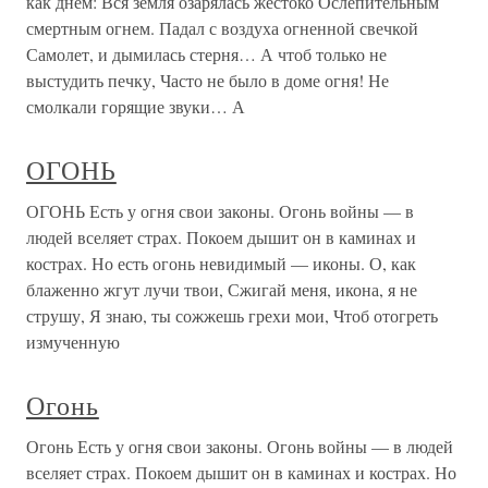
как днем: Вся земля озарялась жестоко Ослепительным
смертным огнем. Падал с воздуха огненной свечкой
Самолет, и дымилась стерня… А чтоб только не
выстудить печку, Часто не было в доме огня! Не
смолкали горящие звуки… А
ОГОНЬ
ОГОНЬ Есть у огня свои законы. Огонь войны — в
людей вселяет страх. Покоем дышит он в каминах и
кострах. Но есть огонь невидимый — иконы. О, как
блаженно жгут лучи твои, Сжигай меня, икона, я не
струшу, Я знаю, ты сожжешь грехи мои, Чтоб отогреть
измученную
Огонь
Огонь Есть у огня свои законы. Огонь войны — в людей
вселяет страх. Покоем дышит он в каминах и кострах. Но