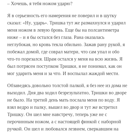
– Хочешь, я тебя ножом ударю?
Я в серьезность его намерения не поверил и в шутку
сказал: «Ну, ударь». Тришка тут же размахнулся и ударил
меня ножом в левую бровь. Еще бы на полсантиметра
ниже – и я бы остался без глаза. Рана оказалась
неглубокая, но кровь текла обильно. Зажав рану рукой, я
побежал домой, где соврал матери, что сам упал и обо
что-то порезался. Шрам остался у меня на всю жизнь. Я
был потрясен поступком Тришки, я не понимал, как он
мог ударить меня и за что. И воспылал жаждой мести.
Обзаведясь довольно толстой палкой, я без нее из дома не
выходил. Дня два ходил безрезультатно, Тришки во дворе
не было. На третий день мать послала меня по воду. Я
взял ведро и палку, вышел во двор и тут же встретил
Тришку. Он шел мне навстречу, теперь уже не с
перочинным ножом, а с настоящей финкой с наборной
ручкой. Он шел и любовался лезвием, сверкавшим на