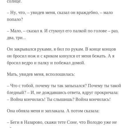
солнце.
– Ну, что, – увидев меня, сказал он враждебно, – мало
попало?
– Мало, – сказал я. И стукнул его палкой по голове – раз,
два, три...
Он закрывался руками, я бил по рукам. В конце концов
он бросил нож и с криком кинулся от меня бежать. А я
бросил ведро и палку и побежал домой.
Мать, увидев меня, всполошилась:
– Что с тобой, почему ты так запыхался? Почему ты такой
бледный? – И, не дождавшись ответа, вдруг прокричала:
– Война кончилась! Ты слышишь? Война кончилась!
Она обняла меня и заплакала. А потом сказала:
– Беги в Назарово, скажи тете Соне, что Володю уже не