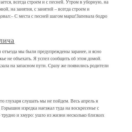
ается, всегда строем и с песней. Утром в уборную, на
вой, на занятия, с занятий – всегда строем и
овал:– С места с песней шагом марш!Запевала бодро
алича
и отъезда мы были предупреждены заранее, и ясно
ожье не объехать. Я успел сообщить об этом домой.
кзала на запасном пути. Сразу же появились родители
о глухаря слушать мы не пойдем. Весь апрель я
. Горышин изредка наезжал туда на воскресенье с
о трудно и хмуро: ушло из жизни несколько близких