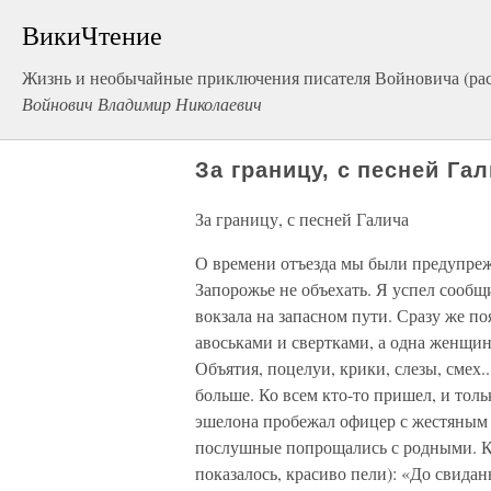
ВикиЧтение
Жизнь и необычайные приключения писателя Войновича (ра
Войнович Владимир Николаевич
За границу, с песней Га
За границу, с песней Галича
О времени отъезда мы были предупрежде
Запорожье не объехать. Я успел сообщ
вокзала на запасном пути. Сразу же п
авоськами и свертками, а одна женщи
Объятия, поцелуи, крики, слезы, смех..
больше. Ко всем кто-то пришел, и толь
эшелона пробежал офицер с жестяным 
послушные попрощались с родными. Кто
показалось, красиво пели): «До свидан