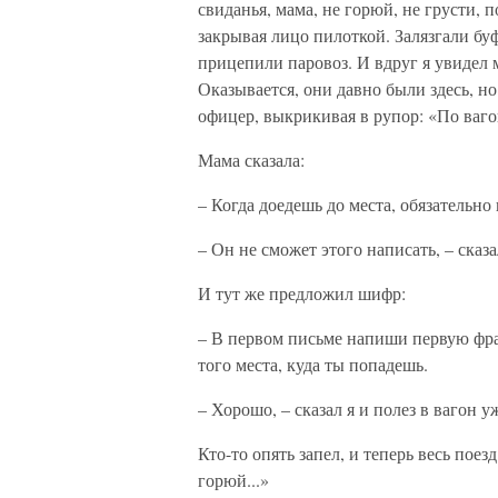
свиданья, мама, не горюй, не грусти, п
закрывая лицо пилоткой. Залязгали буф
прицепили паровоз. И вдруг я увидел м
Оказывается, они давно были здесь, н
офицер, выкрикивая в рупор: «По ваго
Мама сказала:
– Когда доедешь до места, обязательно 
– Он не сможет этого написать, – сказ
И тут же предложил шифр:
– В первом письме напиши первую фра
того места, куда ты попадешь.
– Хорошо, – сказал я и полез в вагон у
Кто-то опять запел, и теперь весь поезд
горюй...»