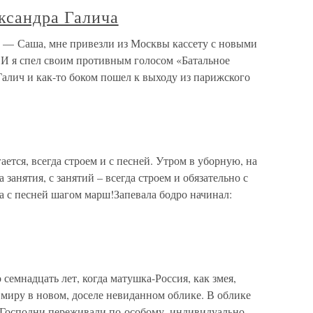
ксандра Галича
а — Саша, мне привезли из Москвы кассету с новыми
И я спел своим противным голосом «Батальное
алич и как-то боком пошел к выходу из парижского
ается, всегда строем и с песней. Утром в уборную, на
а занятия, с занятий – всегда строем и обязательно с
а с песней шагом марш!Запевала бодро начинал:
надцать лет, когда матушка-Россия, как змея,
ь миру в новом, доселе невиданном облике. В облике
 Господни переживали по-особому, индивидуально.