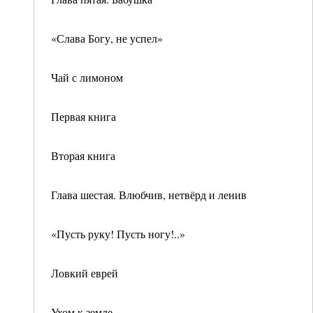
«Слава Богу, не успел»
Чай с лимоном
Первая книга
Вторая книга
Глава шестая. Влюбчив, нетвёрд и ленив
«Пусть руку! Пусть ногу!..»
Ловкий еврей
Ухом к земле