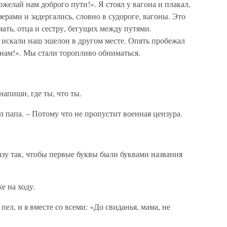
ожелай нам доброго пути!». Я стоял у вагона и плакал,
ерами и задергались, словно в судороге, вагоны. Это
ать, отца и сестру, бегущих между путями.
о искали наш эшелон в другом месте. Опять пробежал
нам!». Мы стали торопливо обниматься.
напиши, где ты, что ты.
ал папа. – Потому что не пропустит военная цензура.
зу так, чтобы первые буквы были буквами названия
же на ходу.
 пел, и я вместе со всеми: «До свиданья, мама, не