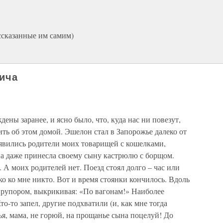
ссказанные им самим)
лича
ны заранее, и ясно было, что, куда нас ни повезут,
ить об этом домой. Эшелон стал в Запорожье далеко от
оявились родители моих товарищей с кошелками,
на даже принесла своему сыну кастрюлю с борщом.
. А моих родителей нет. Поезд стоял долго – час или
ко ко мне никто. Вот и время стоянки кончилось. Вдоль
рупором, выкрикивая: «По вагонам!» Наиболее
-то запел, другие подхватили (и, как мне тогда
ья, мама, не горюй, на прощанье сына поцелуй! До