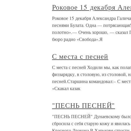
Роковое 15 декабря Але
Роковое 15 декабря Александра Галич
песнями Булата. Одна — потрясающая!
полотно».— Очень хорошо, — сказал Г
бюро радио «Свобода».Я
С места с песней
С места с песней Ходили мы, как полаг
физзарядку, в столовую, из столовой, н
песней.Старшина командовал:– С мест
«Скакал казак
"ПЕСНЬ ПЕСНЕЙ"
"ПЕСНЬ ПЕСНЕЙ" Дунаевскому было сем
сбросила с себя старую кожу и явилас
Красного Дракона.В Харькове страсти