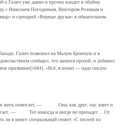
0-х Галич уже давно и прочно входит в обойму
яду с Николаем Погодиным, Виктором Розовым и
ймыр» и сценарий «Верные друзья» в обязательном
Западе, Галич позвонил на Малую Бронную и в
довольствием сообщил, что занялся прозой, и добавил:
вное призвание[1684]. «Всё, я понял — надо писать
ь и жить помогает, — Она, как друг, нас зовет и
и шагает, — Тот никогда и нигде не пропадет… От
ать ли в книге специальный сюжет «С песней по