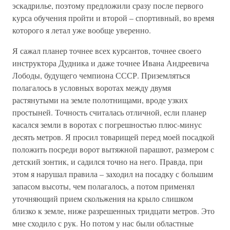
эскадрилье, поэтому предложили сразу после первого
курса обучения пройти и второй – спортивный, во время
которого я летал уже вообще уверенно.
Я сажал планер точнее всех курсантов, точнее своего
инструктора Дудника и даже точнее Ивана Андреевича
Лободы, будущего чемпиона СССР. Приземляться
полагалось в условных воротах между двумя
растянутыми на земле полотнищами, вроде узких
простыней. Точность считалась отличной, если планер
касался земли в воротах с погрешностью плюс-минус
десять метров. Я просил товарищей перед моей посадкой
положить посреди ворот вытяжной парашют, размером с
детский зонтик, и садился точно на него. Правда, при
этом я нарушал правила – заходил на посадку с большим
запасом высоты, чем полагалось, а потом применял
уточняющий прием скольжения на крыло слишком
близко к земле, ниже разрешенных тридцати метров. Это
мне сходило с рук. Но потом у нас были областные