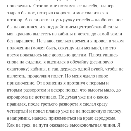
пошевелить. Стоило мне потянуть ее на себя, планер
задрал бы нос, потерял скорость и мог свалиться в
штопор. А если оттолкнуть ручку от себя – наоборот, нос
бы наклонился, и я под действием центробежной силы
мог красиво вылететь из кабины и лететь до самой земли
без парашюта. Не знаю, сколько времени я провел в таком
положении (может быть, секунду или меньше), но это
время показалось мне довольно долгим. Плюхнувшись
снова на сиденье, я вцепился в обечайку (резиновую
окантовку) кабины, и так, держась одной рукой, чтобы не
вылететь, продолжил полет. Но меня ждало новое
приключение. От волнения я протянул с первым и
вторым разворотом и вскоре понял, что высоты мало, до
аэродрома не дотягиваю. Не думая уже ни о каких
правилах, после третьего разворота я сделал сразу
четвертый и повел планер уже не на посадочную полосу,
а напрямик, надеясь приземлиться на краю аэродрома.
Как на грех, на пути оказалась высоковольтная линия. Я