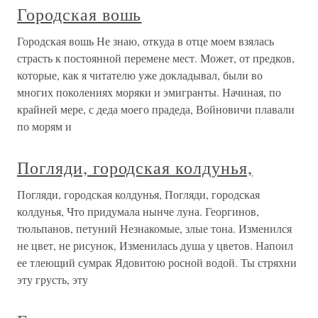
Городская вошь
Городская вошь Не знаю, откуда в отце моем взялась
страсть к постоянной перемене мест. Может, от предков,
которые, как я читателю уже докладывал, были во
многих поколениях моряки и эмигранты. Начиная, по
крайней мере, с деда моего прадеда, Войновичи плавали
по морям и
Погляди, городская колдунья,
Погляди, городская колдунья, Погляди, городская
колдунья, Что придумала нынче луна. Георгинов,
тюльпанов, петуний Незнакомые, злые тона. Изменился
не цвет, не рисунок, Изменилась душа у цветов. Напоил
ее тлеющий сумрак Ядовитою росной водой. Ты стряхни
эту грусть, эту