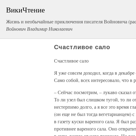
ВикиЧтение
Жизнь и необычайные приключения писателя Войновича (ра
Войнович Владимир Николаевич
Счастливое сало
Счастливое сало
Я уже совсем доходил, когда в декабре
Само собой, всех интересовало, что в 
– Сейчас посмотрим, – лукаво сказал от
То ли узел был слишком тугой, то ли о
нестерпимо долго, а я все это время гл
(он еще не был тогда вегетарианцем) 
в газету куски вареного сала. Я был ра
противнее вареного сала. Оно отврати
в супе, всегда от него тошнило. Но все