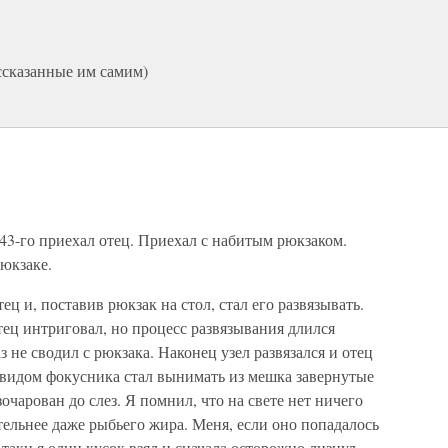
ссказанные им самим)
 43-го приехал отец. Приехал с набитым рюкзаком.
рюкзаке.
ец и, поставив рюкзак на стол, стал его развязывать.
тец интриговал, но процесс развязывания длился
аз не сводил с рюкзака. Наконец узел развязался и отец
с видом фокусника стал вынимать из мешка завернутые
зочарован до слез. Я помнил, что на свете нет ничего
тельнее даже рыбьего жира. Меня, если оно попадалось
-таки я один кусок взял и сначала осторожно лизнул,