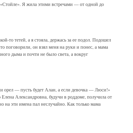
о в «Стойле». Я жила этими встречами — от одной до
ой-то тетей, а я стояла, держась за ее подол. Подошел
то поговорили, он взял меня на руки и понес, а мама
ного дыма и почти не было света, а вокруг
ли орел — пусть будет Алан, а если девочка — Люси!»
ю Елена Александровна, будучи в роддоме, получила от
о на эти имена пал неслучайно. Как только мама