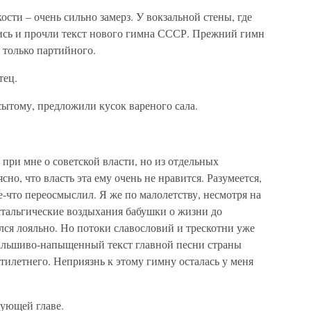
кости – очень сильно замерз. У вокзальной стены, где
лись и прочли текст нового гимна СССР. Прежний гимн
 только партийного.
тец.
 сытому, предложили кусок вареного сала.
 при мне о советской власти, но из отдельных
о, что власть эта ему очень не нравится. Разумеется,
ое-что переосмыслил. Я же по малолетству, несмотря на
стальгические воздыхания бабушки о жизни до
лся лояльно. Но потоки славословий и трескотни уже
фальшиво-напыщенный текст главной песни страны
атилетнего. Неприязнь к этому гимну осталась у меня
дующей главе.