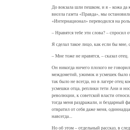
До вокзала шли пешком, и я – кожа да 
висела газета «Правда», мы останови
«Интернационал» переводился на роль
– Нравятся тебе эти слова? – спросил о
Я сделал такое лицо, как если бы мне,
– Мне тоже не нравятся, – сказал отец.
Он никогда ничего плохого не говорил
междометий, ужимок и усмешек было ясн
так было не всегда, но в лагере отец к
усмешки отца, реплики тети Ани и но
революции, к советской власти относи
тогда меня раздражали, и бездарный 
отвратил от себя даже меня, одиннадц
навсегда...
Но об этом – отдельный рассказ, в сле