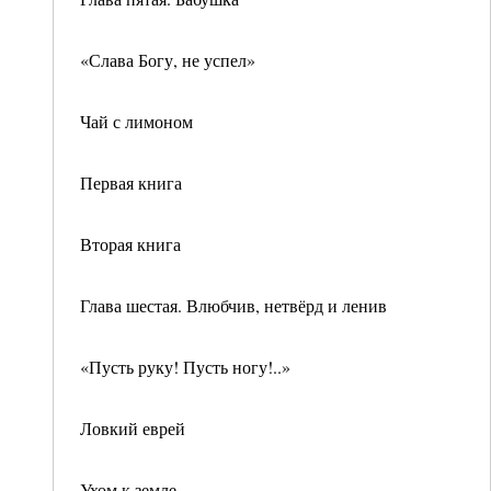
«Слава Богу, не успел»
Чай с лимоном
Первая книга
Вторая книга
Глава шестая. Влюбчив, нетвёрд и ленив
«Пусть руку! Пусть ногу!..»
Ловкий еврей
Ухом к земле