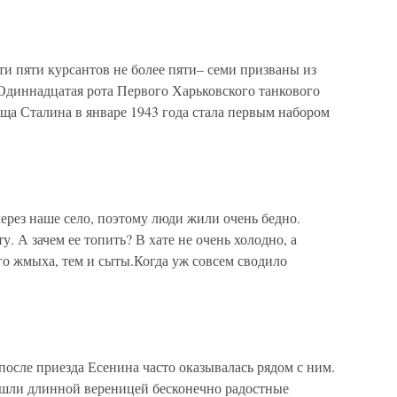
ти пяти курсантов не более пяти– семи призваны из
Одиннадцатая рота Первого Харьковского танкового
ща Сталина в январе 1943 года стала первым набором
ерез наше село, поэтому люди жили очень бедно.
у. А зачем ее топить? В хате не очень холодно, а
го жмыха, тем и сыты.Когда уж совсем сводило
после приезда Есенина часто оказывалась рядом с ним.
ошли длинной вереницей бесконечно радостные