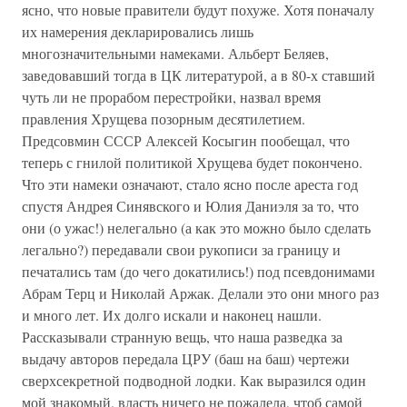
ясно, что новые правители будут похуже. Хотя поначалу
их намерения декларировались лишь
многозначительными намеками. Альберт Беляев,
заведовавший тогда в ЦК литературой, а в 80-х ставший
чуть ли не прорабом перестройки, назвал время
правления Хрущева позорным десятилетием.
Предсовмин СССР Алексей Косыгин пообещал, что
теперь с гнилой политикой Хрущева будет покончено.
Что эти намеки означают, стало ясно после ареста год
спустя Андрея Синявского и Юлия Даниэля за то, что
они (о ужас!) нелегально (а как это можно было сделать
легально?) передавали свои рукописи за границу и
печатались там (до чего докатились!) под псевдонимами
Абрам Терц и Николай Аржак. Делали это они много раз
и много лет. Их долго искали и наконец нашли.
Рассказывали странную вещь, что наша разведка за
выдачу авторов передала ЦРУ (баш на баш) чертежи
сверхсекретной подводной лодки. Как выразился один
мой знакомый, власть ничего не пожалела, чтоб самой