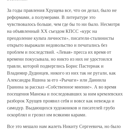
За годы правления Хрущева все, что он делал, было не
реформами, а полумерами. В литературе это
чувствовалось больше, чем где бы то ни было. Несмотря
на объявленный ХХ съездом КПСС «курс на
преодоление культа личности», писатели-сталинисты
открыто выражали недовольство и печатались без
проблем и последствий. «Левая» пресса их время от
времени покусывала, но никто из них не удостоился
травли, которой подверглись Борис Пастернак и
Владимир Дудинцев, никого из них так не ругали, как
Александра Яшина за его «Рычаги» или Даниила
Гранина за рассказ «Собственное мнение». А во время
посещения Манежа и последовавших за ним кремлевских
разборок Хрущев проявил себя и вовсе как невежда и
самодур. Выдающихся художников и писателей грубо
оскорблял и грозил им всякими карами.
Все это мешало нам жалеть Никиту Сергеевича, но было