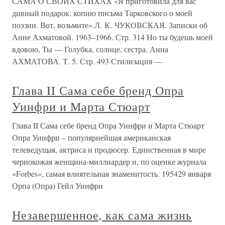
САМА О СВОИХ СТИХАХ «Я приготовила для вас
дивный подарок: копию письма Тарковского о моей
поэзии. Вот, возьмите».Л. К. ЧУКОВСКАЯ. Записки об
Анне Ахматовой. 1963–1966. Стр. 314 Но ты будешь моей
вдовою, Ты — Голубка, солнце, сестра. Анна
АХМАТОВА. Т. 5. Стр. 493 Стилизация —
Глава II Сама себе бренд Опра
Уинфри и Марта Стюарт
Глава II Сама себе бренд Опра Уинфри и Марта Стюарт
Опра Уинфри – популярнейшая американская
телеведущая, актриса и продюсер. Единственная в мире
чернокожая женщина-миллиардер и, по оценке журнала
«Forbes», самая влиятельная знаменитость. 195429 января
Орпа (Опра) Гейл Уинфри
Незавершенное, как сама жизнь