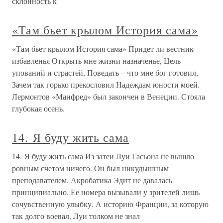
склонность к
«Там бьет крылом История сама»
«Там бьет крылом История сама» Придет ли вестник
избавленья Открыть мне жизни назначенье, Цель
упований и страстей, Поведать – что мне бог готовил,
Зачем так горько прекословил Надеждам юности моей.
Лермонтов «Манфред» был закончен в Венеции. Стояла
глубокая осень.
14. Я буду жить сама
14. Я буду жить сама Из затеи Луи Гасьона не вышло
ровным счетом ничего. Он был никудышным
преподавателем. Акробатика Эдит не давалась
принципиально. Ее номера вызывали у зрителей лишь
сочувственную улыбку. А историю Франции, за которую
так долго воевал, Луи толком не знал