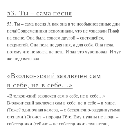
53. Ты – сама песня
53. Ты – сама песня А как она в те необыкновенные дни
пела!Современники вспоминали, что не узнавали Пиаф
на сцене. Она была совсем другой – светящейся,
искристой. Она пела не для них, а для себя. Она пела,
потому что не могла не петь. И зал это чувствовал. И тут
же подхватывал
«В‹олкон›ский заключен сам
в себе, не в себе…»
«В‹олкон›ский заключен сам в себе, не в себе…»
В‹олкон›ский заключен сам в себе, не в себе – в мире.
(Тоже? одиночная камера, – с бесконечно-раздвинутыми
стенами.) Эгоист – породы Гёте. Ему нужны не люди –
собеседники (сейчас – не собеседники: слушатели,