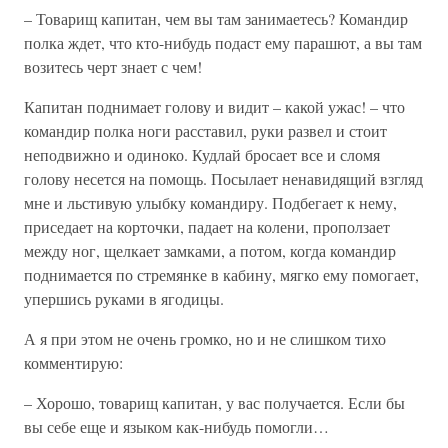
– Товарищ капитан, чем вы там занимаетесь? Командир
полка ждет, что кто-нибудь подаст ему парашют, а вы там
возитесь черт знает с чем!
Капитан поднимает голову и видит – какой ужас! – что
командир полка ноги расставил, руки развел и стоит
неподвижно и одиноко. Кудлай бросает все и сломя
голову несется на помощь. Посылает ненавидящий взгляд
мне и льстивую улыбку командиру. Подбегает к нему,
приседает на корточки, падает на колени, проползает
между ног, щелкает замками, а потом, когда командир
поднимается по стремянке в кабину, мягко ему помогает,
упершись руками в ягодицы.
А я при этом не очень громко, но и не слишком тихо
комментирую:
– Хорошо, товарищ капитан, у вас получается. Если бы
вы себе еще и языком как-нибудь помогли…