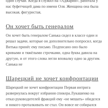
один случай. Когда я служил на «Аджарии», работала у
нас буфетчицей дама по имени Оля. Женщина она была
высокая, фигуристая,
Он хочет быть генералом
Он хочет быть генералом Санька сидел в классе один и
решал задачи, которые он дополнительно попросил, когда
Витька принёс ему письмо. Подписано оно было
кривыми и тяжёлыми строчками, одна буква давила на
другую, и от этого слова легли вповалку одно за другим.
Санька не
Шарецкий не хочет конфронтации
Шарецкий не хочет конфронтации Первая интрига
развернулась вокруг избрания спикера.Лукашенко на
отказ руководителей фракций ему «не мешать» обиделся
и никого проталкивать не стал. Он вовсе не собирался