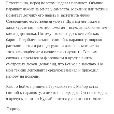
Естественно, перед полетом надевал парашют. Обычно
парашют лежит на земле у самолета. Механик или техник
помогает летчику его надеть и застегнуть лямки.
Совершенно естественная услуга. Другим летчикам и
даже курсантам я охотно помогал – всем, за исключением
командира полка. Потому что он и здесь вел себя как
барин. Подойдет, встанет спиной к парашюту, широко
расставив ноги и разведя руки, и даже не смотрит на
того, кто подбежит и начнет его снаряжать. В таких
случаях я прятался за фюзеляжем и крутил винты
смотровых люков, делая вид, что Бойко не замечаю. Но
мой техник лейтенант Геркалюк замечал и приходил
майору на помощь.
Как-то Бойко пришел, а Геркалюка нет. Майор встал
спиной к парашюту, а никто не подходит. Он стоит ждет,
я прячусь, капитан Кудлай возится у соседнего самолета.
Я кричу: