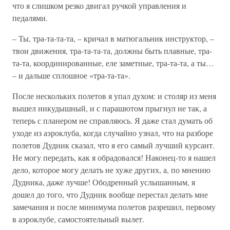
что я слишком резко двигал ручкой управления и
педалями.
– Ты, тра-та-та-та, – кричал в матюгальник инструктор, –
твои движения, тра-та-та-та, должны быть плавные, тра-
та-та, координированные, еле заметные, тра-та-та, а ты…
– и дальше сплошное «тра-та-та».
После нескольких полетов я упал духом: и столяр из меня
вышел никудышный, и с парашютом прыгнул не так, а
теперь с планером не справляюсь. Я даже стал думать об
уходе из аэроклуба, когда случайно узнал, что на разборе
полетов Дудник сказал, что я его самый лучший курсант.
Не могу передать, как я обрадовался! Наконец-то я нашел
дело, которое могу делать не хуже других, а, по мнению
Дудника, даже лучше! Ободренный услышанным, я
дошел до того, что Дудник вообще перестал делать мне
замечания и после минимума полетов разрешил, первому
в аэроклубе, самостоятельный вылет.