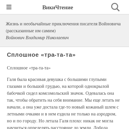
ВикиЧтение
Жизнь и необычайные приключения писателя Войновича
(рассказанные им самим)
Войнович Владимир Николаевич
Сплошное «тра-та-та»
Сплошное «тра-та-та»
Галя была красивая девушка с большими глупыми
глазами и большой грудью, на которой однокрылой
бабочкой сидел комсомольский значок. Одевалась она
так, чтобы обратить на себя внимание. Мы еще летать не
начали, а она уже достала где-то новый кожаный шлем с
летными очками и в нем ездила не только на аэродром,
но и по городу. Но летала Галя плохо: никак не могла
научиться определять расстояние до земли. Лобода