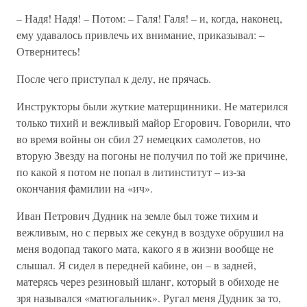
– Надя! Надя! – Потом: – Галя! Галя! – и, когда, наконец,
ему удавалось привлечь их внимание, приказывал: –
Отвернитесь!
После чего приступал к делу, не прячась.
Инструкторы были жуткие матерщинники. Не матерился
только тихий и вежливый майор Егорович. Говорили, что
во время войны он сбил 27 немецких самолетов, но
вторую Звезду на погоны не получил по той же причине,
по какой я потом не попал в литинститут – из-за
окончания фамилии на «ич».
Иван Петрович Дудник на земле был тоже тихим и
вежливым, но с первых же секунд в воздухе обрушил на
меня водопад такого мата, какого я в жизни вообще не
слышал. Я сидел в передней кабине, он – в задней,
матерясь через резиновый шланг, который в обиходе не
зря назывался «матюгальник». Ругал меня Дудник за то,