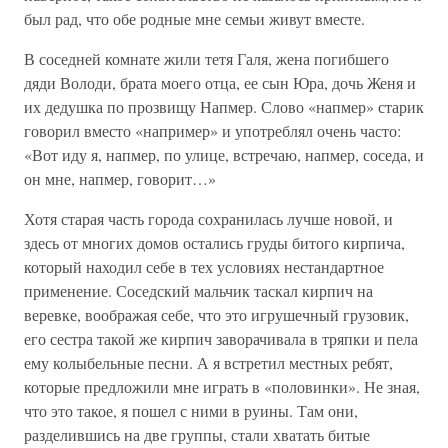
был рад, что обе родные мне семьи живут вместе.
В соседней комнате жили тетя Галя, жена погибшего
дяди Володи, брата моего отца, ее сын Юра, дочь Женя и
их дедушка по прозвищу Напмер. Слово «напмер» старик
говорил вместо «например» и употреблял очень часто:
«Вот иду я, напмер, по улице, встречаю, напмер, соседа, и
он мне, напмер, говорит…»
Хотя старая часть города сохранилась лучше новой, и
здесь от многих домов остались груды битого кирпича,
который находил себе в тех условиях нестандартное
применение. Соседский мальчик таскал кирпич на
веревке, воображая себе, что это игрушечный грузовик,
его сестра такой же кирпич заворачивала в тряпки и пела
ему колыбельные песни. А я встретил местных ребят,
которые предложили мне играть в «половинки». Не зная,
что это такое, я пошел с ними в руины. Там они,
разделившись на две группы, стали хватать битые