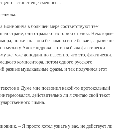
ещено – станет еще смешнее...
шенкова:
ра Войновича в большей мере соответствуют тем
нашей стране, они отражают историю страны. Некоторые
мора, но жизнь – она без юмора и не бывает, а разве не
мна музыку Александрова, которая была фактически
му же, уже доподлинно известно, что это, фактически,
емецкого композитора, потом одного русского
ий разные музыкальные фразы, и так получился этот
текстов в Думе мне позвонил какой-то протокольный
нтересовался, действительно ли я считаю свой текст
сударственного гимна.
иновник. – Я просто хотел узнать у вас, не действует ли