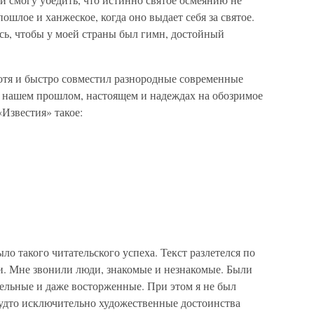
ошлое и ханжеское, когда оно выдает себя за святое.
ось, чтобы у моей страны был гимн, достойный
хотя и быстро совместил разнородные современные
о нашем прошлом, настоящем и надеждах на обозримое
«Известия» такое:
ло такого читательского успеха. Текст разлетелся по
и. Мне звонили люди, знакомые и незнакомые. Были
ельные и даже восторженные. При этом я не был
будто исключительно художественные достоинства