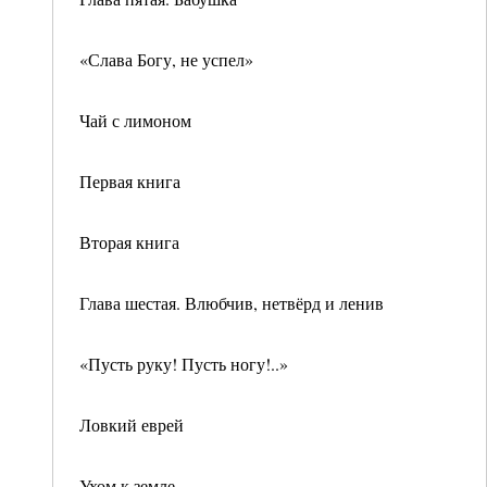
«Слава Богу, не успел»
Чай с лимоном
Первая книга
Вторая книга
Глава шестая. Влюбчив, нетвёрд и ленив
«Пусть руку! Пусть ногу!..»
Ловкий еврей
Ухом к земле