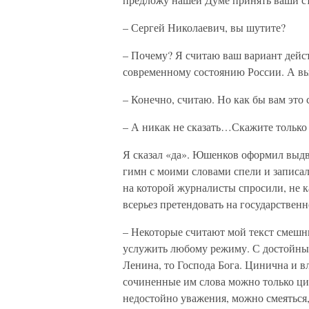
– Сергей Николаевич, вы шутите?
– Почему? Я считаю ваш вариант дей
современному состоянию России. А вы 
– Конечно, считаю. Но как бы вам это
– А никак не сказать…Скажите только 
Я сказал «да». Юшенков оформил выд
гимн с моими словами спели и записал
на которой журналисты спросили, не 
всерьез претендовать на государственн
– Некоторые считают мой текст смешны
услужить любому режиму. С достойным
Ленина, то Господа Бога. Цинична и в
сочиненные им слова можно только цин
недостойно уважения, можно смеяться, 