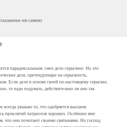
ссказанные им самим)
е
ется парадоксальным: смех дело серьезное. Но это
веческие дела, претендующие на серьезность,
ом. Если дело в основе своей по-настоящему серьезно,
но, то надо подумать, действительно ли оно так
не всегда уважаю то, что одобряется высшим
юсь проклятий патриотов хороших. Особенно мне
тем, что они почитают своими святынями. Но господ
ли смогу убедить, что истинно святое осмеянию не