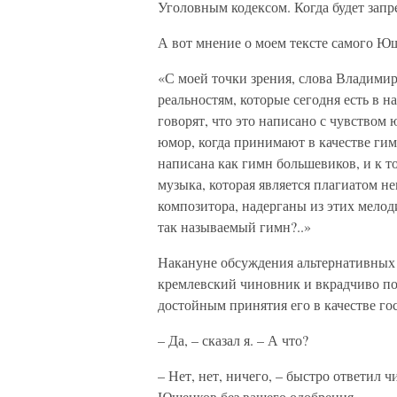
Уголовным кодексом. Когда будет запр
А вот мнение о моем тексте самого Ю
«С моей точки зрения, слова Владими
реальностям, которые сегодня есть в 
говорят, что это написано с чувством ю
юмор, когда принимают в качестве ги
написана как гимн большевиков, и к то
музыка, которая является плагиатом н
композитора, надерганы из этих мелод
так называемый гимн?..»
Накануне обсуждения альтернативных 
кремлевский чиновник и вкрадчиво пои
достойным принятия его в качестве го
– Да, – сказал я. – А что?
– Нет, нет, ничего, – быстро ответил ч
Юшенков без вашего одобрения.