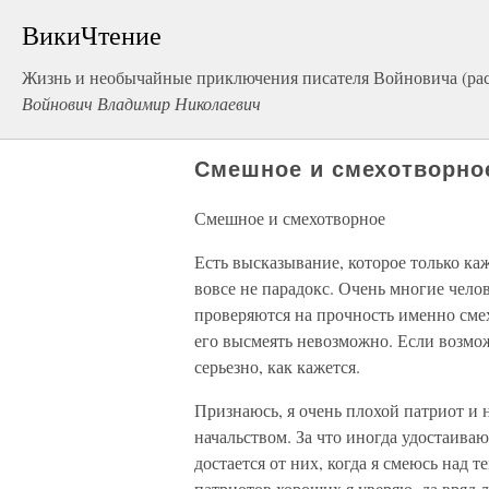
ВикиЧтение
Жизнь и необычайные приключения писателя Войновича (ра
Войнович Владимир Николаевич
Смешное и смехотворно
Смешное и смехотворное
Есть высказывание, которое только каж
вовсе не парадокс. Очень многие чело
проверяются на прочность именно смех
его высмеять невозможно. Если возмож
серьезно, как кажется.
Признаюсь, я очень плохой патриот и 
начальством. За что иногда удостаива
достается от них, когда я смеюсь над 
патриотов хороших я уверяю, да вряд 