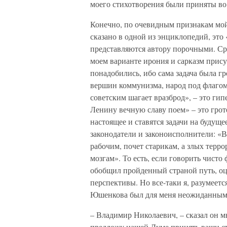
моего стихотворения были приняты во 
Конечно, по очевидным признакам мой 
сказано в одной из энциклопедий, эт
представляются автору порочными. Сре
моем варианте ирония и сарказм прису
понадобились, ибо сама задача была гр
вершин коммунизма, народ под флагом
советским шагает вразброд», – это ги
Ленину вечную славу поем» – это грот
настоящее и ставятся задачи на будуще
законодатели и законоисполнители: «В
рабочим, почет старикам, а злых терр
мозгам». То есть, если говорить чисто 
обобщил пройденный страной путь, о
перспективы. Но все-таки я, разумеетс
Юшенкова был для меня неожиданным
– Владимир Николаевич, – сказал он мн
предложу нашей Думе принять ваши сти