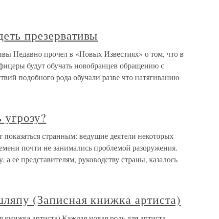
деть презервативы
ивы Недавно прочел в «Новых Известиях» о том, что в
фицеры будут обучать новобранцев обращению с
ствий подобного рода обучали разве что натягиванию
ь угрозу?
т показаться странным: ведущие деятели некоторых
ремени почти не занимались проблемой разоружения.
 а ее представителям, руководству страны, казалось
шляпу (Записная книжка артиста)
я книжка артиста) Каждая новая роль для артиста —