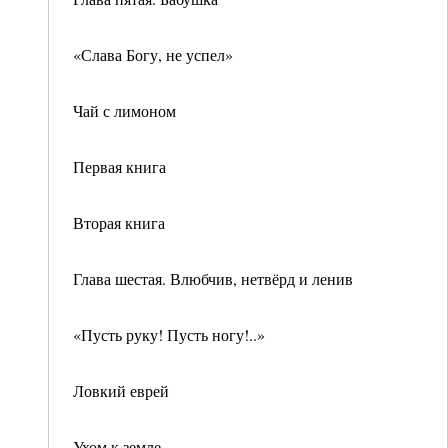
«Слава Богу, не успел»
Чай с лимоном
Первая книга
Вторая книга
Глава шестая. Влюбчив, нетвёрд и ленив
«Пусть руку! Пусть ногу!..»
Ловкий еврей
Ухом к земле