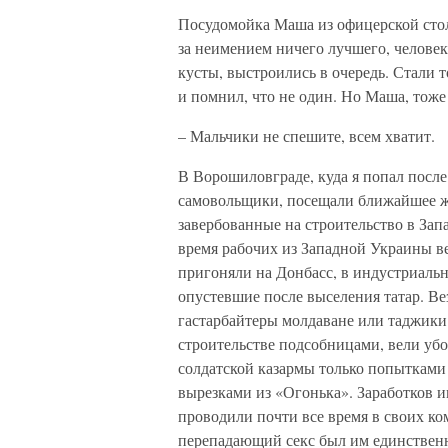
Посудомойка Маша из офицерской столо
за неимением ничего лучшего, человек
кусты, выстроились в очередь. Стали 
и помнил, что не один. Но Маша, тоже
– Мальчики не спешите, всем хватит.
В Ворошиловграде, куда я попал посл
самовольщики, посещали ближайшее ж
завербованные на строительство в Зап
время рабочих из Западной Украины ве
пригоняли на Донбасс, в индустриаль
опустевшие после выселения татар. Ве
гастарбайтеры молдаване или таджики
строительстве подсобницами, вели уб
солдатской казармы только попытками
вырезками из «Огонька». Заработков и
проводили почти все время в своих ко
перепадающий секс был им единственн