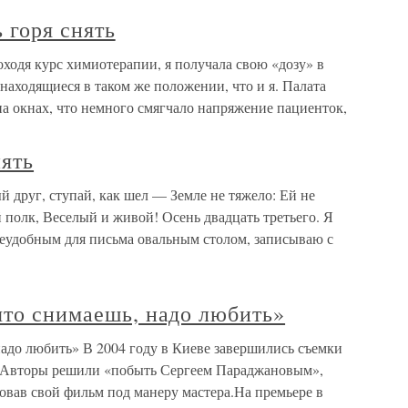
 горя снять
оходя курс химиотерапии, я получала свою «дозу» в
находящиеся в таком же положении, что и я. Палата
 на окнах, что немного смягчало напряжение пациенток,
ять
 друг, ступай, как шел — Земле не тяжело: Ей не
 полк, Веселый и живой! Осень двадцать третьего. Я
неудобным для письма овальным столом, записываю с
что снимаешь, надо любить»
надо любить» В 2004 году в Киеве завершились съемки
 Авторы решили «побыть Сергеем Параджановым»,
овав свой фильм под манеру мастера.На премьере в