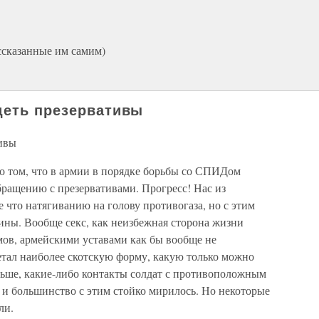
ссказанные им самим)
деть презервативы
тивы
о том, что в армии в порядке борьбы со СПИДом
бращению с презервативами. Прогресс! Нас из
е что натягиванию на голову противогаза, но с этим
ины. Вообще секс, как неизбежная сторона жизни
ов, армейскими уставами как бы вообще не
етал наиболее скотскую форму, какую только можно
льше, какие-либо контакты солдат с противоположным
и большинство с этим стойко мирилось. Но некоторые
ли.