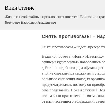
ВикиЧтение
Жизнь и необычайные приключения писателя Войновича (ра
Войнович Владимир Николаевич
Снять противогазы – на
Снять противогазы – надеть презерва
Недавно прочел в «Новых Известиях» 
офицеры будут обучать новобранцев о
действий подобного рода обучали разв
вполне справлялись сержанты и старш
большого скопления молодых организм
предусматривался, поэтому он приобр
себе представить. Пока я служил в По
полом были практически невозможны, 
от насильственного воздержания звере