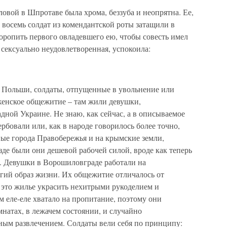
вой в Шпротаве была хрома, беззуба и неопрятна. Ее,
 восемь солдат из комендантской роты затащили в
торопить первого овладевшего ею, чтобы совесть имел
 сексуально неудовлетворенная, успокоила:
е Польши, солдаты, отпущенные в увольнение или
енское общежитие – там жили девушки,
адной Украине. Не знаю, как сейчас, а в описываемое
рбовали или, как в народе говорилось более точно,
ные города Правобережья и на крымские земли,
зде были они дешевой рабочей силой, вроде как теперь
. Девушки в Ворошиловграде работали на
огий образ жизни. Их общежитие отличалось от
 это жилье украсить нехитрыми рукоделием и
м еле-еле хватало на пропитание, поэтому они
мнатах, в лежачем состоянии, и случайно
ым развлечением. Солдаты вели себя по принципу: