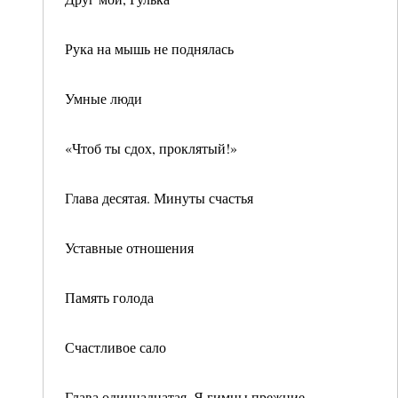
Рука на мышь не поднялась
Умные люди
«Чтоб ты сдох, проклятый!»
Глава десятая. Минуты счастья
Уставные отношения
Память голода
Счастливое сало
Глава одиннадцатая. Я гимны прежние