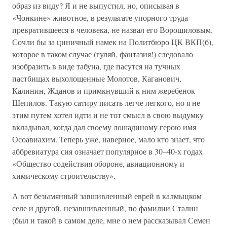
образ из виду? Я и не выпустил, но, описывая в
«Чонкине» животное, в результате упорного труда
превратившееся в человека, не назвал его Ворошиловым.
Сочли бы за циничный намек на Политбюро ЦК ВКП(б),
которое в таком случае (гуляй, фантазия!) следовало
изобразить в виде табуна, где пасутся на тучных
пастбищах выхолощенные Молотов, Каганович,
Калинин, Жданов и примкнувший к ним жеребенок
Шепилов. Такую сатиру писать легче легкого, но я не
этим путем хотел идти и не тот смысл в свою выдумку
вкладывал, когда дал своему лошадиному герою имя
Осоавиахим. Теперь уже, наверное, мало кто знает, что
аббревиатура сия означает популярное в 30–40-х годах
«Общество содействия обороне, авиационному и
химическому строительству».
А вот безымянный завшивленный еврей в калмыцком
селе и другой, незавшивленный, по фамилии Сталин
(был и такой в самом деле, мне о нем рассказывал Семен