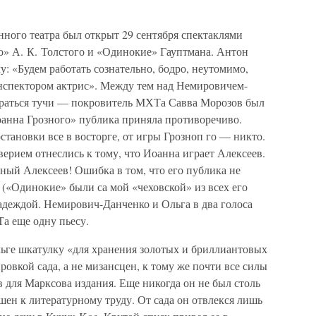
ного театра был открыт 29 сентября спектаклями
о» А. К. Толстого и «Одинокие» Гауптмана. Антон
у: «Будем работать сознательно, бодро, неутомимо,
нспектором актрис». Между тем над Немировичем-
ираться тучи — покровитель МХТа Савва Морозов был
анна Грозного» публика приняла противоречиво.
тановки все в восторге, от игры Грозноп го — никто.
верием отнеслись к тому, что Иоанна играет Алексеев.
ный Алексеев! Ошибка в том, что его публика не
(«Одинокие» были са мой «чеховской» из всех его
 надеждой. Немирович-Данченко и Ольга в два голоса
а еще одну пьесу.
ьге шкатулку «для хранения золотых и бриллиантовых
овкой сада, а не мизансцен, к тому же почти все силы
в для Марксова издания. Еще никогда он не был столь
шен к литературному труду. От сада он отвлекся лишь