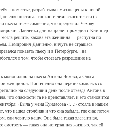
себя в поместье, разрабатывал мизансцены к новой
нченко постигал тонкости чеховского текста (в
но пьесы те же сомнения, что предъявил Чехову
емирович-Данченко дни напролет проходил с Книппер
 могла решить, какова эта женщина — распутна по
льем. Немирович-Данченко, ничуть не страшась
ревался показать пьесу и в Петербурге, «на
ботился о том, чтобы отозвать разрешение на
ь монополию на пьесы Антона Чехова, а Ольга
нной женщиной. Постепенно она перезнакомилась со
ретились на следующий день после отъезда Антона в
а, что опасности та не представляет, и это становится
сентября: «Была у меня Кундасова <…> стояла в нашем
т, что нашел столбняк и что она забыла, где она; потом
ом, ели черную кашу. Она была такая элегантная,
нее смотреть — такая она истерзанная жизнью, так ей