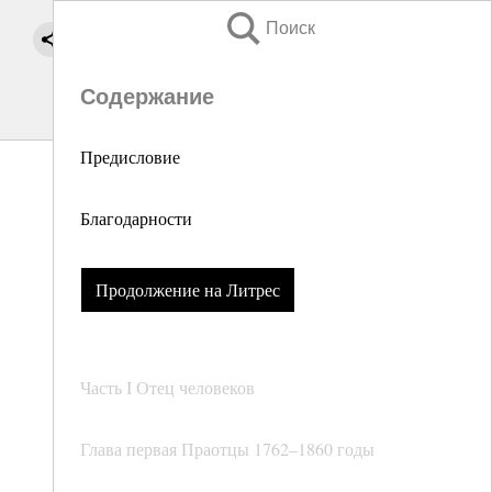
Поиск
Содержание
Предисловие
Благодарности
Продолжение на Литрес
Часть I Отец человеков
Глава первая Праотцы 1762–1860 годы