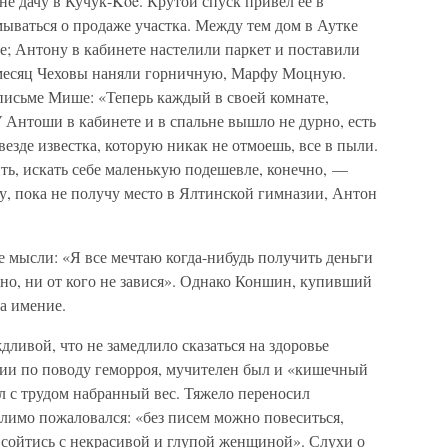
е дачу в Кучук-Koe. Крутой спуск привел ее в
ываться о продаже участка. Между тем дом в Аутке
е; Антону в кабинете настелили паркет и поставили
 месяц Чеховы наняли горничную, Марфу Моцную.
письме Мише: «Теперь каждый в своей комнате,
У Антоши в кабинете и в спальне вышло не дурно, есть
езде известка, которую никак не отмоешь, все в пыли.
ь, искать себе маленькую подешевле, конечно, —
ту, пока не получу место в Ялтинской гимназии, Антон
 мысли: «Я все мечтаю когда-нибудь получить деньги
но, ни от кого не завися». Однако Коншин, купивший
за имение.
дливой, что не замедлило сказаться на здоровье
ции по поводу геморроя, мучителен был и «кишечный
ял с трудом набранный вес. Тяжело переносил
олимо пожаловался: «без писем можно повеситься,
 сойтись с некрасивой и глупой женщиной». Слухи о