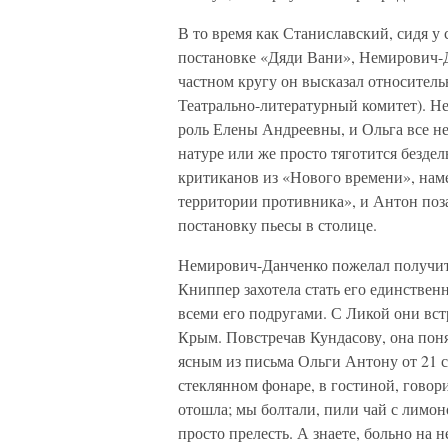
В то время как Станиславский, сидя у 
постановке «Дяди Вани», Немирович-Да
частном кругу он высказал относитель
Театрально-литературный комитет). Н
роль Елены Андреевны, и Ольга все не
натуре или же просто тяготится безде
критиканов из «Нового времени», наме
территории противника», и Антон поза
постановку пьесы в столице.
Немирович-Данченко пожелал получит
Книппер захотела стать его единстве
всеми его подругами. С Ликой они вст
Крым. Повстречав Кундасову, она понял
ясным из письма Ольги Антону от 21 
стеклянном фонаре, в гостиной, говори
отошла; мы болтали, пили чай с лимон
просто прелесть. А знаете, больно на 