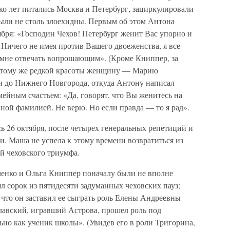
ко лет питались Москва и Петербург, зациркулировали
 были не столь злоехидны. Первым об этом Антона
ября: «Господин Чехов! Петербург женит Вас упорно и
Ничего не имея против Вашего двоеженства, я все-
мне отвечать вопрошающим». (Кроме Книппер, за
к тому же редкой красоты женщину — Марию
 и до Нижнего Новгорода, откуда Антону написал
ейным счастьем: «Да, говорят, что Вы женитесь на
ной фамилией. Не верю. Но если правда — то я рад».
ь 26 октября, после четырех генеральных репетиций и
ти. Маша не успела к этому времени возвратиться из
й чеховского триумфа.
енко и Ольга Книппер поначалу были не вполне
 сорок из пятидесяти задуманных чеховских пауз;
 что он заставил ее сыграть роль Елены Андреевны
лавский, игравший Астрова, прошел роль под
но как ученик школы». (Увидев его в роли Тригорина,