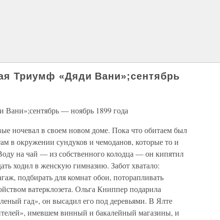
ая Триумф «Дяди Вани»;сентябрь
и Вани»;сентябрь — ноябрь 1899 года
вые ночевал в своем новом доме. Пока что обитаем был
ам в окружении сундуков и чемоданов, которые то и
Воду на чай — из собственного колодца — он кипятил
дать ходил в женскую гимназию. Забот хватало:
аж, подбирать для комнат обои, поторапливать
ройством ватерклозета. Ольга Книппер подарила
еленый гад», он высадил его под деревьями. В Ялте
ителей», имевшем винный и бакалейный магазины, и