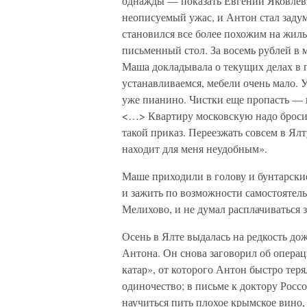
однажды — показать Евгении Яковлевн
неописуемый ужас, и Антон стал задум
становился все более похожим на жиль
письменный стол. За восемь рублей в
Маша докладывала о текущих делах в 
устанавливаемся, мебели очень мало. 
уже пианино. Чистки еще пропасть — в
<…> Квартиру московскую надо бросит
такой приказ. Переезжать совсем в Ял
находит для меня неудобным».
Маше приходили в голову и бунтарские
и зажить по возможности самостоятель
Мелихово, и не думал расплачиваться 
Осень в Ялте выдалась на редкость дож
Антона. Он снова заговорил об опера
катар», от которого Антон быстро тер
одиночество; в письме к доктору Росс
научиться пить плохое крымское вино,