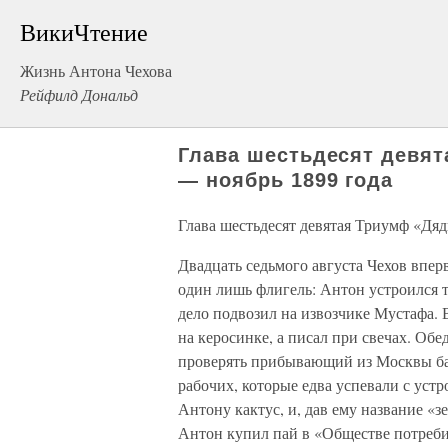
ВикиЧтение
Жизнь Антона Чехова
Рейфилд Дональд
Глава шестьдесят девят
— ноябрь 1899 года
Глава шестьдесят девятая Триумф «Дяд
Двадцать седьмого августа Чехов впер
один лишь флигель: Антон устроился т
дело подвозил на извозчике Мустафа. 
на керосинке, а писал при свечах. Обе
проверять прибывающий из Москвы баг
рабочих, которые едва успевали с уст
Антону кактус, и, дав ему название «з
Антон купил пай в «Обществе потреб