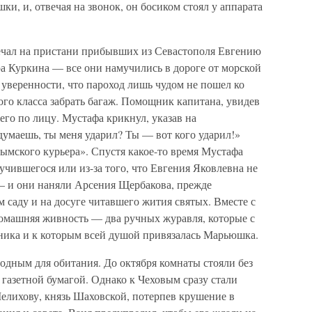
и, и, отвечая на звонок, он босиком стоял у аппарата
ечал на пристани прибывших из Севастополя Евгению
 Куркина — все они намучились в дороге от морской
 уверенности, что пароход лишь чудом не пошел ко
ого класса забрать багаж. Помощник капитана, увидев
 его по лицу. Мустафа крикнул, указав на
думаешь, ты меня ударил? Ты — вот кого ударил!»
ымского курьера». Спустя какое-то время Мустафа
учившегося или из-за того, что Евгения Яковлевна не
 — и они наняли Арсения Щербакова, прежде
саду и на досуге читавшего жития святых. Вместе с
домашняя живность — два ручных журавля, которые с
ника и к которым всей душой привязалась Марьюшка.
годным для обитания. До октября комнаты стояли без
газетной бумагой. Однако к Чеховым сразу стали
Мелихову, князь Шаховской, потерпев крушение в