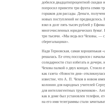
добился двадцатипроцентной скидки н
попросил привезти три фунта семян тр
горшков для рассады. Деньги, получен
новых поступлений не предвиделось. 
взял в долг пять тысяч рублей у Ефи
многочисленных юридических бумаг. В
три тысячи. «Мы ведь все Чеховы, — 
сберегалыцики».
Надя Терновская, самая хорошенькая «а
решалась. Ее отец поссорился с начал
солидарности стал избегать и дочери, 
Чехова палкой о двух концах. Стоило е
как газета «Новости дня» откликнулас
известие, что А. П. Чехов в новом им
колонию для народных учителей Серп
для интеллигентных тружеников». Анто
как в доме был установлен телефон, е
на его имя телеграммы стали зачитыват