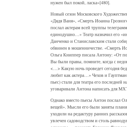
нужен был покой, ласка»[480].
Новый сезон Московского Художествен
«Дядя Ваня», «Смерть Иоанна Грозног
послал актерам всей труппы телеграмм
единодушно…» Театр назначил его «и
Данченко и Станиславским стали соб
обвинен в мошенничестве. «Смерть Ио
Ольга Книппер писала Антону: «От пос
Вы были правы, помните, когда с недо
<…> Какую ночь проведет сегодня бед
любит как актера…» Чехов и Гауптман 
пьес) стали для театра его последней
уговаривали Антона написать для МХТ
Однако вместо пьесы Антон послал Ол
вещей». Мысли его были заняты планир
уходили на редактуру ранних рассказо
увлечен садоводством и столь равноду