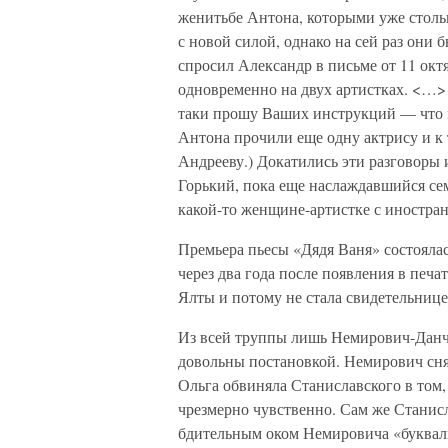
женитьбе Антона, которыми уже столь
с новой силой, однако на сей раз они
спросил Александр в письме от 11 окт
одновременно на двух артистках. <…> 
таки прошу Ваших инструкций — что 
Антона прочили еще одну актрису и 
Андрееву.) Докатились эти разговоры
Горький, пока еще наслаждавшийся сем
какой-то женщине-артистке с иностран
Премьера пьесы «Дядя Ваня» состоялас
через два года после появления в печа
Ялты и потому не стала свидетельнице
Из всей труппы лишь Немирович-Данч
довольны постановкой. Немирович снял
Ольга обвиняла Станиславского в том,
чрезмерно чувственно. Сам же Станис
бдительным оком Немировича «букваль