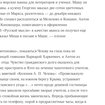
а морские ванны для литераторов и ученых. Машу он
авы, а кузену Георгию заказал две сотни цветочных
ные от Маркса, разлетелись — до декабря никаких
Не спешил расплатиться за Мелихово и Коншин. Антон
ма Коновицера, помогавшего в оформлении
 «Русской мысли» в качестве аванса он получил еще
сказал Миша в письме к Маше, — плохие
нтоновка», показаться Чехову на глаза пока не
ьницей гимназии Варварой Харкеевич, и Антон из
и отца. Чувство гражданского долга оказалось для
му пристроить в Ялте на лечение чахоточного учителя,
ь заметкой «Колония А. П. Чехова»: «Промелькнуло
еньице своем, на южном берегу Крыма, устраивает
уховского уезда <…> нечто вроде дешевой гостиницы
на завалили просьбами хворые учителя, а после того
го спокойная жизнь закончилась. Впредь прибывающие
ь по телефону, порой в предрассветные часы, когда в