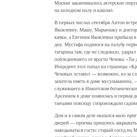
Москве заканчивались актерские пирушк
на холодном полу и кашлял.
В первых числах сентября Антон встр
Яковлевну, Машу, Марьюшку и доктора
качки, а Евгения Яковлевна прибыла в
дну. Мустафа поднялся на палубу перв
татарина там, где не следовало, ударил
побледневшего от ярости Чехова: «Ты 
Инцидент этот попал на страницы «Кр
Чеховых оставил — возможно, из-за сл
захотела иметь в доме мусульманина,
служившего в Никитском ботаническом 
Арсением в доме появилась и первая 
танцами повсюду сопровождали садов
Дом и в самом деле оказался мало при
дверей — проемы пришлось закрывать 
наведываться гости: старый сосед по 