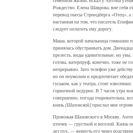
семейной жизни, искал у Антона утеше
Рождество. Елена Шаврова, вне себя о
перевод пьесы Стриндберга «Отец», а 
настаивая на том, что писатель Епифа
следует оплатить ему дорогу.
Маша, которой начальница гимназии по
принялась обустраивать дом. Двенадца
прелесть, виды удивительные, но увы, 
готова, ватерпруф, конечно, тоже не г
непрерывно. Зато телефон уже действу
но он неумолим и предпочитает обедат
гуськом, как у театра, стоят извозчик
горничной недурно. В 7 часов утра хож
совершенно, погода очаровательна, во
князь
[Шаховской]
прислал мне огром
Провожая Шаховского в Москву, Антон
птичек — грустной и веселой. Князь по
лез пух, — вернуть его через родстве