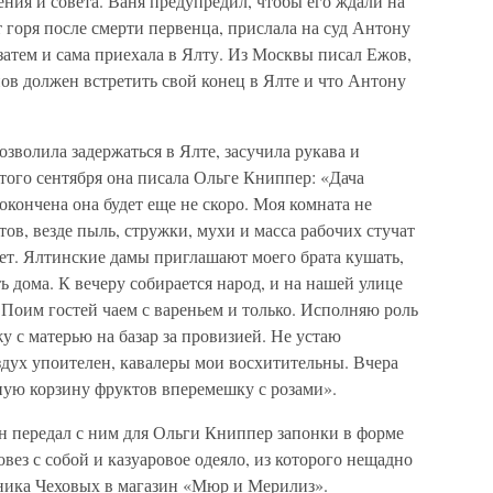
ния и совета. Ваня предупредил, чтобы его ждали на
т горя после смерти первенца, прислала на суд Антону
затем и сама приехала в Ялту. Из Москвы писал Ежов,
нов должен встретить свой конец в Ялте и что Антону
зволила задержаться в Ялте, засучила рукава и
того сентября она писала Ольге Книппер: «Дача
окончена она будет еще не скоро. Моя комната не
отов, везде пыль, стружки, мухи и масса рабочих стучат
ет. Ялтинские дамы приглашают моего брата кушать,
ь дома. К вечеру собирается народ, и на нашей улице
и. Поим гостей чаем с вареньем и только. Исполняю роль
у с матерью на базар за провизией. Не устаю
здух упоителен, кавалеры мои восхитительны. Вчера
ную корзину фруктов вперемешку с розами».
 передал с ним для Ольги Книппер запонки в форме
вез с собой и казуаровое одеяло, из которого нещадно
нника Чеховых в магазин «Мюр и Мерилиз».