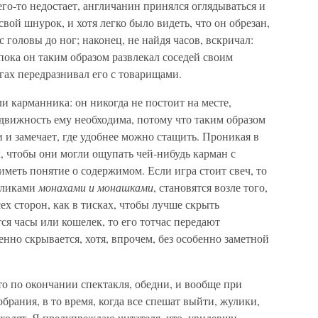
его-то недостает, англичанин принялся оглядываться и
свой шнурок, и хотя легко было видеть, что он обрезан,
 головы до ног; наконец, не найдя часов, вскричал:
пока он таким образом развлекал соседей своим
гах передразнивал его с товарищами.
ли карманника: он никогда не постоит на месте,
подвижность ему необходима, потому что таким образом
 и замечает, где удобнее можно стащить. Проникая в
ак, чтобы они могли ощупать чей-нибудь карман с
иметь понятие о содержимом. Если игра стоит свеч, то
уликами
монахами и монашками
, становятся возле того,
всех сторон, как в тисках, чтобы лучше скрыть
ся часы или кошелек, то его тотчас передают
нно скрывается, хотя, впрочем, без особенно заметной
то по окончании спектакля, обедни, и вообще при
брания, в то время, когда все спешат выйти, жулики,
входят. Я предупреждаю читателя, что, увидевши