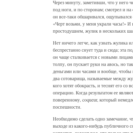
Через минуту, заметивши, что у него ч
под ноги, и по сторонам; смотрел и на 
он все-таки обшаривался, ощупывался с
«Черт возьми, у меня украли часы!» И 
простодушием, жулик в нескольких ша
Нет ничего легче, как узнать жулика и
беспрестанно снует туда и сюда; эта 
он чаще сталкивается с новыми лицами
толпу, он пускает руки на авось, но т
деньгами или часами и вообще, чтобы 
два сотоварища, называемые между ж
кого хотят обокрасть, и теснят его со 
операцию. Когда результатом ее являют
поверенному, coqueur, который немедле
поспешности.
Необходимо сделать одно замечание, ч
выходе из какого-нибудь публичного со
напротив, делают вид, что только что 