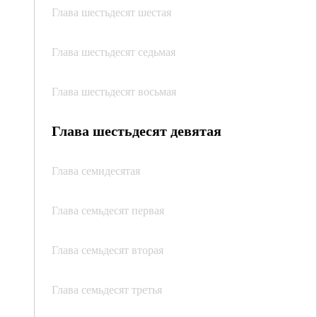
Глава шестьдесят шестая
Глава шестьдесят седьмая
Глава шестьдесят восьмая
Глава шестьдесят девятая
Глава семидесятая
Глава семьдесят первая
Глава семьдесят вторая
Глава семьдесят третья