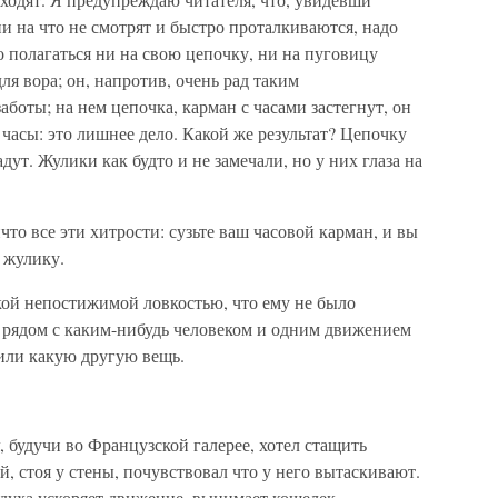
и на что не смотрят и быстро проталкиваются, надо
 полагаться ни на свою цепочку, ни на пуговицу
ля вора; он, напротив, очень рад таким
аботы; на нем цепочка, карман с часами застегнут, он
и часы: это лишнее дело. Какой же результат? Цепочку
дут. Жулики как будто и не замечали, но у них глаза на
что все эти хитрости: сузьте ваш часовой карман, и вы
 жулику.
ой непостижимой ловкостью, что ему не было
у рядом с каким-нибудь человеком и одним движением
 или какую другую вещь.
, будучи во Французской галерее, хотел стащить
, стоя у стены, почувствовал что у него вытаскивают.
духа ускоряет движение, вынимает кошелек,