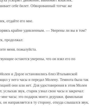
ашивает себе билет. Обворованный тотчас же
к, отдайте его мне.
оряясь крайне удивленным. — Уверены ли вы в том?
ек, продолжал:
ните меня, пожалуйста.
твующие остаются уверены, что он взял его по
Молен и Дорле остановились близ Итальянской
щил у него часы и передал Молену. Темнота была так
етицией они или нет. Для удостоверения в этом Молен
; услыхав звук, старик узнал свои часы и закричал:
 мне часы; это подарок моего дедушки, фамильная
 он направляется в ту сторону, откуда слышался звук,