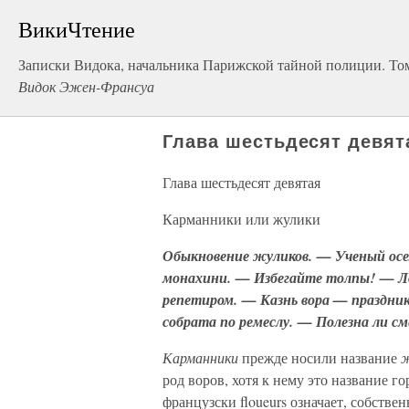
ВикиЧтение
Записки Видока, начальника Парижской тайной полиции. Том
Видок Эжен-Франсуа
Глава шестьдесят девят
Глава шестьдесят девятая
Карманники или жулики
Обыкновение жуликов. — Ученый осе
монахини. — Избегайте толпы! — Ло
репетиром. — Казнь вора — праздни
собрата по ремеслу. — Полезна ли с
Карманники
прежде носили название
ж
род воров, хотя к нему это название г
французски floueurs означает, собстве