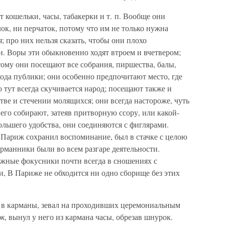
кошельки, часы, табакерки и т. п. Вообще они
ок, ни перчаток, потому что им не только нужна
я; про них нельзя сказать, чтобы они плохо
. Воры эти обыкновенно ходят втроем и вчетвером;
этому они посещают все собрания, пиршества, балы,
хода публики; они особенно предпочитают место, где
 тут всегда скучивается народ; посещают также и
тве и стечении молящихся; они всегда настороже, чуть
 его собирают, затеяв притворную ссору, или какой-
большего удобства, они соединяются с фиглярами.
ь Париж сохранил воспоминание, был в стачке с целою
арманники были во всем разгаре деятельности.
жные фокусники почти всегда в сношениях с
, В Париже не обходится ни одно сборище без этих
 в карманы, зевал на проходивших церемониальным
к
, вынул у него из кармана часы, обрезав шнурок.