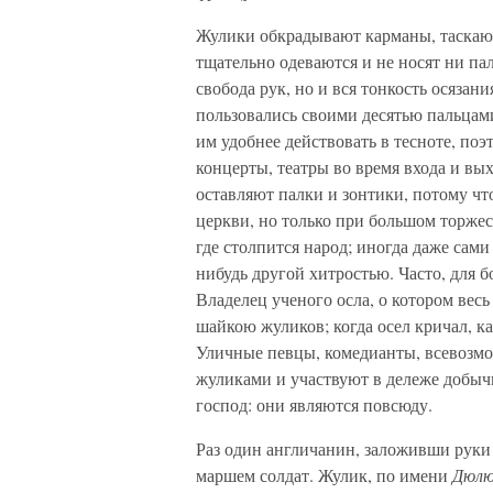
Жулики обкрадывают карманы, таскают 
тщательно одеваются и не носят ни пал
свобода рук, но и вся тонкость осязани
пользовались своими десятью пальцами
им удобнее действовать в тесноте, по
концерты, театры во время входа и вы
оставляют палки и зонтики, потому что
церкви, но только при большом торжес
где столпится народ; иногда даже сами
нибудь другой хитростью. Часто, для 
Владелец ученого осла, о котором вес
шайкою жуликов; когда осел кричал, к
Уличные певцы, комедианты, всевозмо
жуликами и участвуют в дележе добычи
господ: они являются повсюду.
Раз один англичанин, заложивши руки
маршем солдат. Жулик, по имени
Дюлю