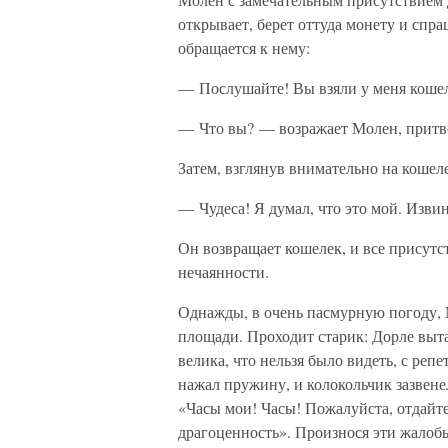
открывает, берет оттуда монету и спр
обращается к нему:
— Послушайте! Вы взяли у меня кошеле
— Что вы? — возражает Молен, притв
Затем, взглянув внимательно на кошел
— Чудеса! Я думал, что это мой. Изви
Он возвращает кошелек, и все присутс
нечаянности.
Однажды, в очень пасмурную погоду, 
площади. Проходит старик: Дорле выта
велика, что нельзя было видеть, с реп
нажал пружину, и колокольчик зазвенел
«Часы мои! Часы! Пожалуйста, отдайте
драгоценность». Произнося эти жалобы,