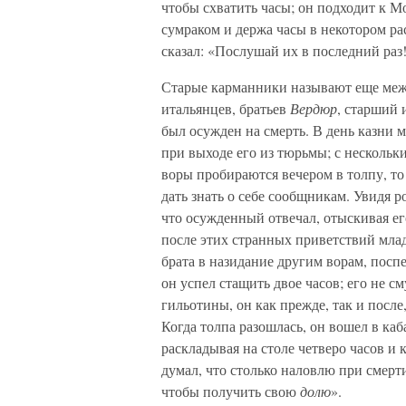
чтобы схватить часы; он подходит к Мо
сумраком и держа часы в некотором рас
сказал: «Послушай их в последний раз
Старые карманники называют еще меж
итальянцев, братьев
Вердюр
, старший 
был осужден на смерть. В день казни 
при выходе его из тюрьмы; с нескольк
воры пробираются вечером в толпу, т
дать знать о себе сообщникам. Увидя р
что осужденный отвечал, отыскивая его
после этих странных приветствий мла
брата в назидание другим ворам, посп
он успел стащить двое часов; его не 
гильотины, он как прежде, так и после
Когда толпа разошлась, он вошел в ка
раскладывая на столе четверо часов и 
думал, что столько наловлю при смерти 
чтобы получить свою
долю
».