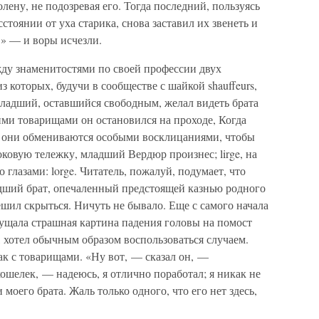
лену, не подозревая его. Тогда последний, пользуясь
стоянии от уха старика, снова заставил их звенеть и
!» — и воры исчезли.
ду знаменитостями по своей профессии двух
из которых, будучи в сообществе с шайкой shauffeurs,
младший, оставшийся свободным, желал видеть брата
ими товарищами он остановился на проходе, Когда
о они обмениваются особыми восклицаниями, чтобы
оковую тележку, младший Вердюр произнес; lirge, на
 глазами: lorge. Читатель, пожалуй, подумает, что
дший брат, опечаленный предстоящей казнью родного
ешил скрыться. Ничуть не бывало. Еще с самого начала
смущала страшная картина падения головы на помост
, хотел обычным образом воспользоваться случаем.
бак с товарищами. «Ну вот, — сказал он, —
кошелек, — надеюсь, я отлично поработал; я никак не
моего брата. Жаль только одного, что его нет здесь,