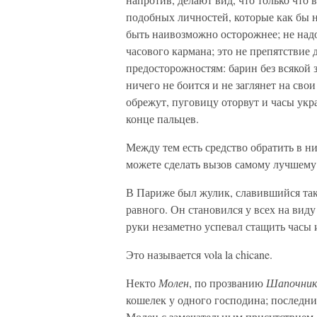
подобных личностей, которые как бы н
быть наивозможно осторожнее; не надо
часового кармана; это не препятствие д
предосторожностям: барин без всякой з
ничего не боится и не заглянет на сво
обрежут, пуговицу оторвут и часы укра
конце пальцев.
Между тем есть средство обратить в ни
можете сделать вызов самому лучшему
В Париже был жулик, славившийся так
равного. Он становился у всех на вид
руки незаметно успевал стащить часы
Это называется vola la chicane.
Некто
Молен
, по прозванию
Шапочник
кошелек у одного господина; последний
Молен с замечательным присутствием 