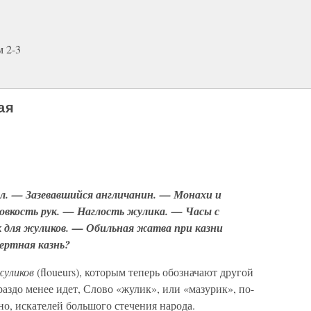
 2-3
ая
л. — Зазевавшийся англичанин. — Монахи и
вкость рук. — Наглость жулика. — Часы с
к для жуликов. — Обильная жатва при казни
мертная казнь?
уликов
(floueurs), которым теперь обозначают другой
ораздо менее идет, Слово «жулик», или «мазурик», по-
нно, искателей большого стечения народа.