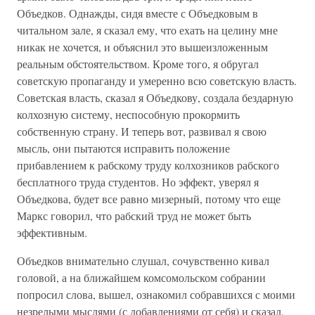
Объедков. Однажды, сидя вместе с Объедковым в
читальном зале, я сказал ему, что ехать на целину мне
никак не хочется, и объяснил это вышеизложенным
реальным обстоятельством. Кроме того, я обругал
советскую пропаганду и умеренно всю советскую власть.
Советская власть, сказал я Объедкову, создала бездарную
колхозную систему, неспособную прокормить
собственную страну. И теперь вот, развивал я свою
мысль, они пытаются исправить положение
прибавлением к рабскому труду колхозников рабского
бесплатного труда студентов. Но эффект, уверял я
Объедкова, будет все равно мизерный, потому что еще
Маркс говорил, что рабский труд не может быть
эффективным.
Объедков внимательно слушал, сочувственно кивал
головой, а на ближайшем комсомольском собрании
попросил слова, вышел, ознакомил собравшихся с моими
незрелыми мыслями (с добавлениями от себя) и сказал,