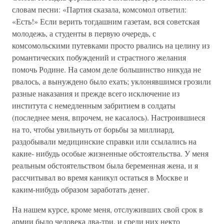
словам песни: «Партия сказала, комсомол ответил:
«Есть!» Если верить тогдашним газетам, вся советская
молодежь, а студенты в первую очередь, с
комсомольскими путевками просто рвались на целину из
романтических побуждений и страстного желания
помочь Родине. На самом деле большинство никуда не
рвалось, а вынуждено было ехать; уклонявшимся грозили
разные наказания и прежде всего исключение из
института с немедленным забритием в солдаты
(последнее меня, впрочем, не касалось). Настроившиеся
на то, чтобы увильнуть от борьбы за миллиард,
раздобывали медицинские справки или ссылались на
какие- нибудь особые жизненные обстоятельства. У меня
реальным обстоятельством была беременная жена, и я
рассчитывал во время каникул остаться в Москве и
каким-нибудь образом заработать денег.
На нашем курсе, кроме меня, отслуживших свой срок в
армии было человека два-три, и среди них некто