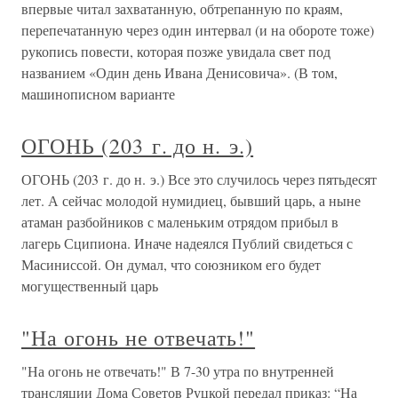
впервые читал захватанную, обтрепанную по краям,
перепечатанную через один интервал (и на обороте тоже)
рукопись повести, которая позже увидала свет под
названием «Один день Ивана Денисовича». (В том,
машинописном варианте
ОГОНЬ (203 г. до н. э.)
ОГОНЬ (203 г. до н. э.) Все это случилось через пятьдесят
лет. А сейчас молодой нумидиец, бывший царь, а ныне
атаман разбойников с маленьким отрядом прибыл в
лагерь Сципиона. Иначе надеялся Публий свидеться с
Масиниссой. Он думал, что союзником его будет
могущественный царь
"На огонь не отвечать!"
"На огонь не отвечать!" В 7-30 утра по внутренней
трансляции Дома Советов Руцкой передал приказ: “На