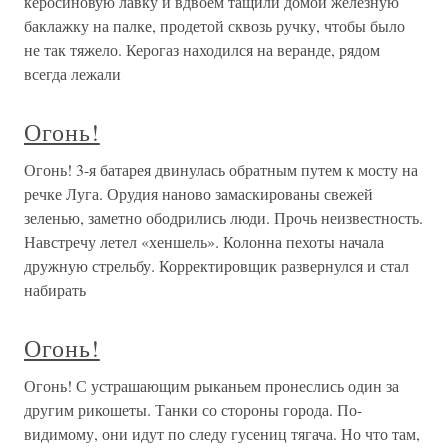
керосиновую лавку и вдвоем тащили домой железную
баклажку на палке, продетой сквозь ручку, чтобы было
не так тяжело. Керогаз находился на веранде, рядом
всегда лежали
Огонь!
Огонь! 3-я батарея двинулась обратным путем к мосту на
речке Луга. Орудия наново замаскированы свежей
зеленью, заметно ободрились люди. Прочь неизвестность.
Навстречу летел «хеншель». Колонна пехоты начала
дружную стрельбу. Корректировщик развернулся и стал
набирать
Огонь!
Огонь! С устрашающим рыканьем пронеслись один за
другим рикошеты. Танки со стороны города. По-
видимому, они идут по следу гусениц тягача. Но что там,