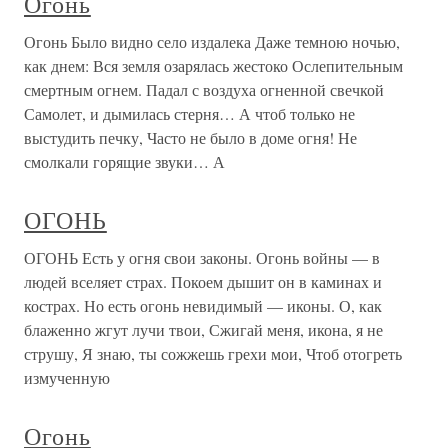
Огонь
Огонь Было видно село издалека Даже темною ночью,
как днем: Вся земля озарялась жестоко Ослепительным
смертным огнем. Падал с воздуха огненной свечкой
Самолет, и дымилась стерня… А чтоб только не
выстудить печку, Часто не было в доме огня! Не
смолкали горящие звуки… А
ОГОНЬ
ОГОНЬ Есть у огня свои законы. Огонь войны — в
людей вселяет страх. Покоем дышит он в каминах и
кострах. Но есть огонь невидимый — иконы. О, как
блаженно жгут лучи твои, Сжигай меня, икона, я не
струшу, Я знаю, ты сожжешь грехи мои, Чтоб отогреть
измученную
Огонь