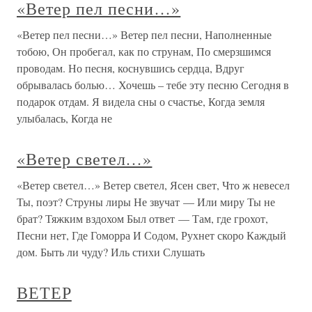
«Ветер пел песни…»
«Ветер пел песни…» Ветер пел песни, Наполненные
тобою, Он пробегал, как по струнам, По смерзшимся
проводам. Но песня, коснувшись сердца, Вдруг
обрывалась болью… Хочешь – тебе эту песню Сегодня в
подарок отдам. Я видела сны о счастье, Когда земля
улыбалась, Когда не
«Ветер светел…»
«Ветер светел…» Ветер светел, Ясен свет, Что ж невесел
Ты, поэт? Струны лиры Не звучат — Или миру Ты не
брат? Тяжким вздохом Был ответ — Там, где грохот,
Песни нет, Где Гоморра И Содом, Рухнет скоро Каждый
дом. Быть ли чуду? Иль стихи Слушать
ВЕТЕР