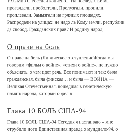
1932Мир С Россией кончено... На последах Ее мы
прогалдели, проболтали, Пролузгали, пропили,
проплевали, Замызгали на грязных площадях,
Распродали на улицах: не надо ль Кому земли, республик
да свобод, Гражданских прав? И родину народ
О праве на боль
О праве на боль (Лирическое отступление)Когда мы
говорим «фильм о войне», «стихи о войне», не нужно
объяснять, о чем идет речь. Все понимают и так: была
гражданская, была финская… и была — ВОЙНА —
Великая Отечественная, вошедшая в генетическую
память народа, который обрел в
Глава 10 БОЛЬ США-94
Глава 10 БОЛЬ США-94 Сегодня я настаиваю – мне
отрубили ноги Единственная правда о мундиале-94, о