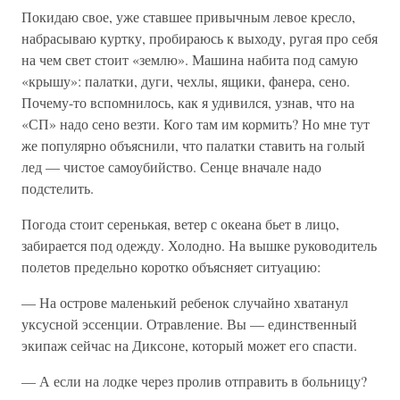
Покидаю свое, уже ставшее привычным левое кресло,
набрасываю куртку, пробираюсь к выходу, ругая про себя
на чем свет стоит «землю». Машина набита под самую
«крышу»: палатки, дуги, чехлы, ящики, фанера, сено.
Почему-то вспомнилось, как я удивился, узнав, что на
«СП» надо сено везти. Кого там им кормить? Но мне тут
же популярно объяснили, что палатки ставить на голый
лед — чистое самоубийство. Сенце вначале надо
подстелить.
Погода стоит серенькая, ветер с океана бьет в лицо,
забирается под одежду. Холодно. На вышке руководитель
полетов предельно коротко объясняет ситуацию:
— На острове маленький ребенок случайно хватанул
уксусной эссенции. Отравление. Вы — единственный
экипаж сейчас на Диксоне, который может его спасти.
— А если на лодке через пролив отправить в больницу?