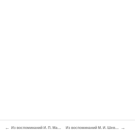
←
→
Из воспоминаний И. П. Мазурука
Из воспоминаний М. И. Шевелева