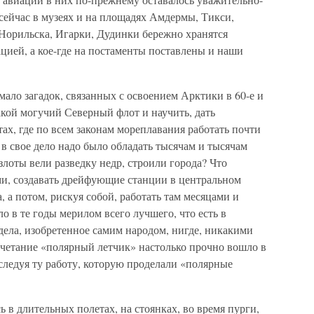
сейчас в музеях и на площадях Амдермы, Тикси,
 Норильска, Игарки, Дудинки бережно хранятся
цией, а кое-где на постаменты поставлены и наши
мало загадок, связанных с освоением Арктики в 60-е и
такой могучий Северный флот и научить, дать
ах, где по всем законам мореплавания работать почти
в свое дело надо было обладать тысячам и тысячам
злоты вели разведку недр, строили города? Что
ими, создавать дрейфующие станции в центральном
 а потом, рискуя собой, работать там месяцами и
о в те годы мерилом всего лучшего, что есть в
 дела, изобретенное самим народом, нигде, никакими
четание «полярный летчик» настолько прочно вошло в
сследуя ту работу, которую проделали «полярные
в длительных полетах, на стоянках, во время пурги,