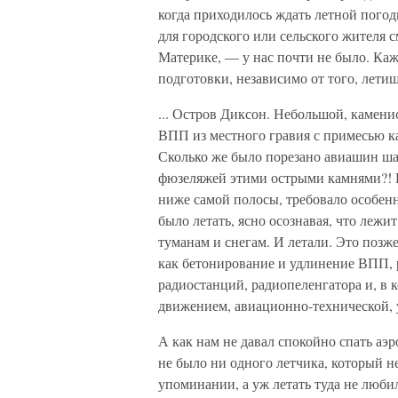
когда приходилось ждать летной пого
для городского или сельского жителя 
Материке, — у нас почти не было. Ка
подготовки, независимо от того, летиш
... Остров Диксон. Небольшой, камен
ВПП из местного гравия с примесью к
Сколько же было порезано авиашин ша
фюзеляжей этими острыми камнями?! К
ниже самой полосы, требовало особенн
было летать, ясно осознавая, что лежи
туманам и снегам. И летали. Это позж
как бетонирование и удлинение ВПП, 
радиостанций, радиопеленгатора и, в
движением, авиационно-технической,
А как нам не давал спокойно спать аэ
не было ни одного летчика, который н
упоминании, а уж летать туда не люби