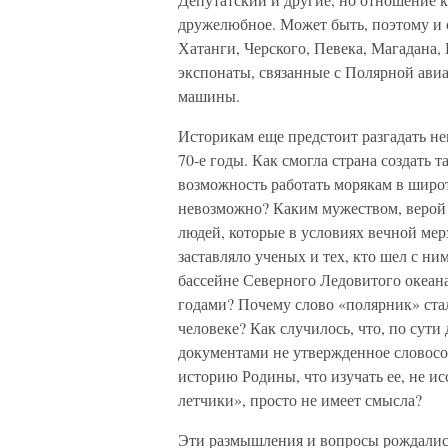
дружелюбное. Может быть, поэтому и 
Хатанги, Черского, Певека, Магадана,
экспонаты, связанные с Полярной авиа
машины.
Историкам еще предстоит разгадать не
70-е годы. Как смогла страна создать 
возможность работать морякам в широт
невозможно? Каким мужеством, верой 
людей, которые в условиях вечной мер
заставляло ученых и тех, кто шел с н
бассейне Северного Ледовитого океана,
годами? Почему слово «полярник» стал
человеке? Как случилось, что, по сути
документами не утвержденное словосо
историю Родины, что изучать ее, не и
летчики», просто не имеет смысла?
Эти размышления и вопросы рождались 