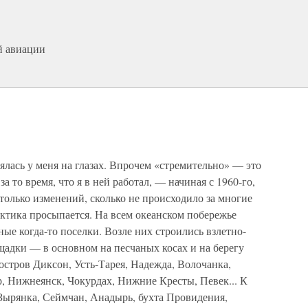
й авиации
лась у меня на глазах. Впрочем «стремительно» — это
а то время, что я в ней работал, — начиная с 1960-го,
столько изменений, сколько не происходило за многие
ктика просыпается. На всем океанском побережье
ые когда-то поселки. Возле них строились взлетно-
адки — в основном на песчаных косах и на берегу
 остров Диксон, Усть-Тарея, Надежда, Волочанка,
, Нижнеянск, Чокурдах, Нижние Кресты, Певек... К
ырянка, Сеймчан, Анадырь, бухта Провидения,