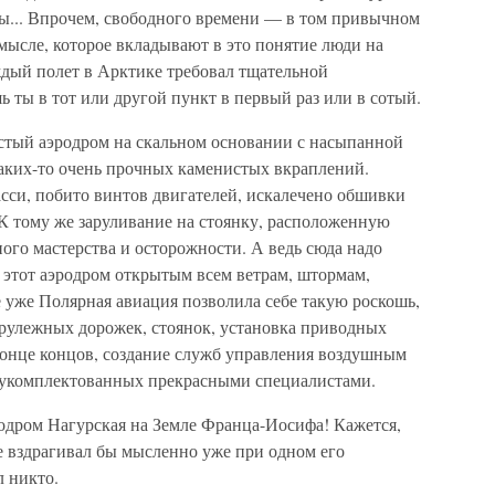
ды... Впрочем, свободного времени — в том привычном
смысле, которое вкладывают в это понятие люди на
ждый полет в Арктике требовал тщательной
ь ты в тот или другой пункт в первый раз или в сотый.
истый аэродром на скальном основании с насыпанной
аких-то очень прочных каменистых вкраплений.
сси, побито винтов двигателей, искалечено обшивки
 тому же заруливание на стоянку, расположенную
ого мастерства и осторожности. А ведь сюда надо
т этот аэродром открытым всем ветрам, штормам,
е уже Полярная авиация позволила себе такую роскошь,
рулежных дорожек, стоянок, установка приводных
 конце концов, создание служб управления воздушным
 укомплектованных прекрасными специалистами.
родром Нагурская на Земле Франца-Иосифа! Кажется,
е вздрагивал бы мысленно уже при одном его
л никто.