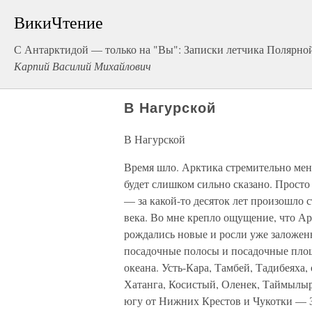
ВикиЧтение
С Антарктидой — только на "Вы": Записки летчика Полярно
Карпий Василий Михайлович
В Нагурской
В Нагурской
Время шло. Арктика стремительно меня
будет слишком сильно сказано. Просто з
— за какой-то десяток лет произошло 
века. Во мне крепло ощущение, что Ар
рождались новые и росли уже заложенн
посадочные полосы и посадочные площ
океана. Усть-Кара, Тамбей, Тадибеяха,
Хатанга, Косистый, Оленек, Таймылыр
югу от Нижних Крестов и Чукотки — З