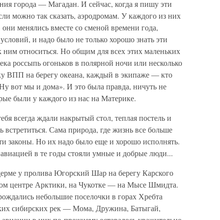
ия города — Магадан. И сейчас, когда я пишу эти
сли можно так сказать, аэродромам. У каждого из них
, они менялись вместе со сменой времени года,
условий, и надо было не только хорошо знать эти
к ним относиться. Но общим для всех этих маленьких
лека россыпь огоньков в полярной ночи или несколько
у ВПП на берегу океана, каждый в экипаже — кто
Ну вот мы и дома». И это была правда, ничуть не
рые были у каждого из нас на Материке.
ебя всегда ждали накрытый стол, теплая постель и
ь встретиться. Сама природа, где жизнь все больше
ти законы. Но их надо было еще и хорошо исполнять.
авиацией в те годы стояли умные и добрые люди...
ерме у пролива Югорский Шар на берегу Карского
амом центре Арктики, на Чукотке — на Мысе Шмидта.
рождались небольшие поселочки в горах Хребта
иких сибирских рек — Мома, Дружина, Батыгай,
 авиации в них по-прежнему оставалось уважительно-