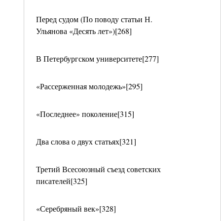
Перед судом (По поводу статьи Н.
Ульянова «Десять лет»)[268]
В Петербургском университете[277]
«Рассерженная молодежь»[295]
«Последнее» поколение[315]
Два слова о двух статьях[321]
Третий Всесоюзный съезд советских
писателей[325]
«Серебряный век»[328]