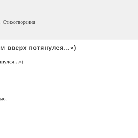
. Стихотворения
ом вверх потянулся…»)
тянулся…»)
ью.