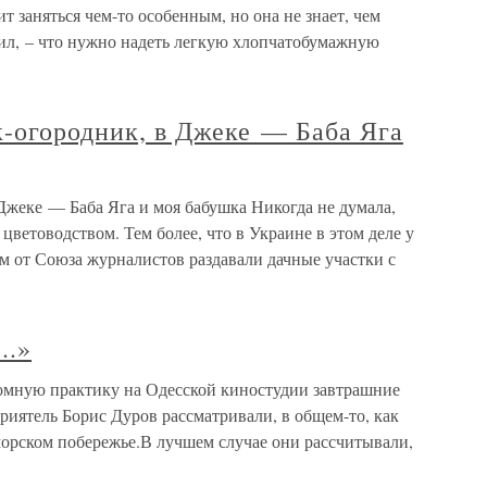
ит заняться чем-то особенным, но она не знает, чем
щил, – что нужно надеть легкую хлопчатобумажную
к-огородник, в Джеке — Баба Яга
Джеке — Баба Яга и моя бабушка Никогда не думала,
цветоводством. Тем более, что в Украине в этом деле у
м от Союза журналистов раздавали дачные участки с
..»
ломную практику на Одесской киностудии завтрашние
иятель Борис Дуров рассматривали, в общем-то, как
морском побережье.В лучшем случае они рассчитывали,