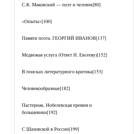
С.К. Маковский — поэт и человек[80]
«Опыты»[100]
Памяти поэта. ГЕОРГИЙ ИВАНОВ[137]
Медвежья услуга (Ответ Н. Евсееву)[152]
В поисках литературного критика[153]
Человекообразные[182]
Пастернак, Нобелевская премия и
большевики[192]
С Шаховской в России[199]