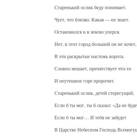
Старенький ослик беду понимает.
Чует, что близко. Какая — не знает.
Остановился и в землю уперся.
Нет, в этот город большой он не хочет,
В эти раскрытые настежь ворота.
Словно мешает, препятствует что-то
И неутешное горе пророчит.
Старенький ослик, детей стерегущий,
Если б ты мог, ты б сказал: «Да не буде
Если б ты мог… И тебя не забудет
В Царстве Небесном Господь Всемогу