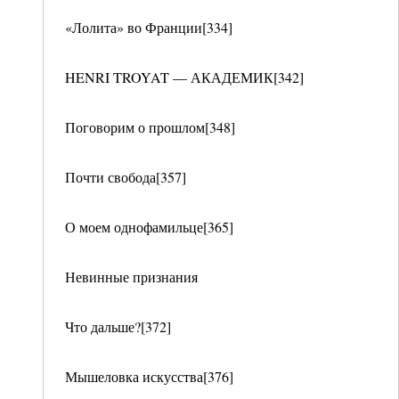
«Лолита» во Франции[334]
HENRI TROYAT — АКАДЕМИК[342]
Поговорим о прошлом[348]
Почти свобода[357]
О моем однофамильце[365]
Невинные признания
Что дальше?[372]
Мышеловка искусства[376]