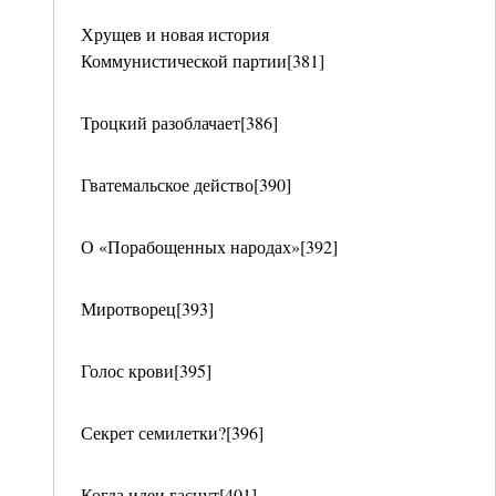
Хрущев и новая история
Коммунистической партии[381]
Троцкий разоблачает[386]
Гватемальское действо[390]
О «Порабощенных народах»[392]
Миротворец[393]
Голос крови[395]
Секрет семилетки?[396]
Когда идеи гаснут[401]