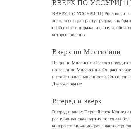
ВВЕРХ ПО УССУРИ[11
ВВЕРХ ПО УССУРИ[11] Роскошь и разно
холодных стран растут рядом, как бра
особенности поражали его ели, обвиты
которые росли в
Вверх по Миссисипи
Вверх по Миссисипи Натчез находится
по течению Миссисипи. Он расположен
и стоит на возвышенности. Это очень 
Джек» сюда не
Вперед и вверх
Вперед и вверх Первый срок Кеннеди в
республиканская партия получила боль
конгрессмены-демократы часто терпел