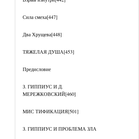
Сила смеха[447]
Два Хрущева[448]
ТЯЖЕЛАЯ ДУША[453]
Предисловие
З. ГИППИУС И Д.
МЕРЕЖКОВСКИЙ[460]
МИС ТИФИКАЦИЯ[501]
З. ГИППИУС И ПРОБЛЕМА ЗЛА