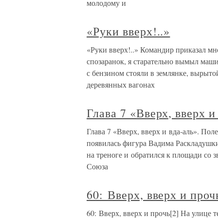
молодому и
«Руки вверх!..»
«Руки вверх!..» Командир приказал мн
спозаранок, я старательно вымыл маши
с бензином стояли в землянке, вырыто
деревянных вагонах
Глава 7 «Вверх, вверх и
Глава 7 «Вверх, вверх и вда-аль». По
появилась фигура Вадима Раскладушки
на треноге и обратился к площади со
Союза
60: Вверх, вверх и проч
60: Вверх, вверх и прочь[2] На улице т