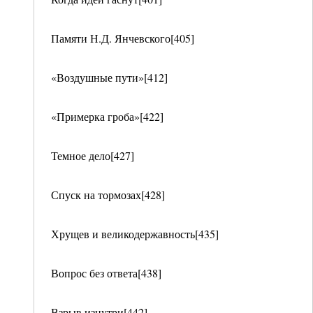
Памяти Н.Д. Янчевского[405]
«Воздушные пути»[412]
«Примерка гроба»[422]
Темное дело[427]
Спуск на тормозах[428]
Хрущев и великодержавность[435]
Вопрос без ответа[438]
Взрыв изнутри[442]