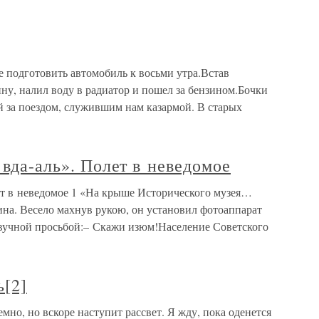
е подготовить автомобиль к восьми утра.Встав
ну, налил воду в радиатор и пошел за бензином.Бочки
й за поездом, служившим нам казармой. В старых
 вда-аль». Полет в неведомое
лет в неведомое 1 «На крыше Исторического музея…
на. Весело махнув рукою, он установил фотоаппарат
 звучной просьбой:– Скажи изюм!Население Советского
ь[2]
емно, но вскоре наступит рассвет. Я жду, пока оденется