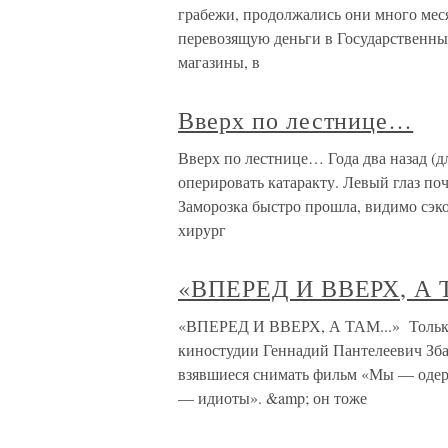
грабежи, продолжались они много мес
перевозящую деньги в Государственный
магазины, в
Вверх по лестнице…
Вверх по лестнице… Года два назад (дл
оперировать катаракту. Левый глаз поч
Заморозка быстро прошла, видимо сэко
хирург
«ВПЕРЕД И ВВЕРХ, А 
«ВПЕРЕД И ВВЕРХ, А ТАМ...» Только 
киностудии Геннадий Пантелеевич Збан
взявшиеся снимать фильм «Мы — одерж
— идиоты». &amp; он тоже