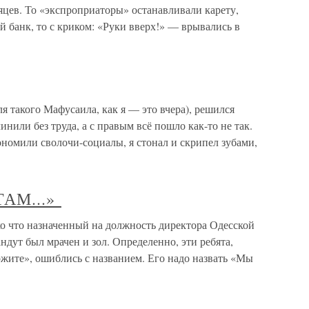
яцев. То «экспроприаторы» останавливали карету,
 банк, то с криком: «Руки вверх!» — врывались в
я такого Мафусаила, как я — это вчера), решился
инили без труда, а с правым всё пошло как-то не так.
номили сволочи-социалы, я стонал и скрипел зубами,
ТАМ...»
что назначенный на должность директора Одесской
дут был мрачен и зол. Определенно, эти ребята,
ите», ошиблись с названием. Его надо назвать «Мы