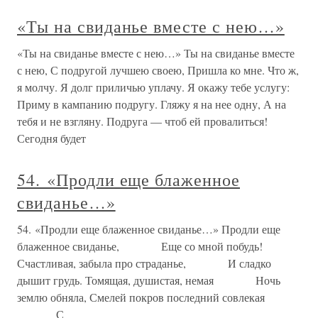
«Ты на свиданье вместе с нею…»
«Ты на свиданье вместе с нею…» Ты на свиданье вместе
с нею, С подругой лучшею своею, Пришла ко мне. Что ж,
я молчу. Я долг приличью уплачу. Я окажу тебе услугу:
Приму в кампанию подругу. Гляжу я на нее одну, А на
тебя и не взгляну. Подруга — чтоб ей провалиться!
Сегодня будет
54. «Продли еще блаженное
свиданье…»
54. «Продли еще блаженное свиданье…» Продли еще
блаженное свиданье, Еще со мной побудь!
Счастливая, забыла про страданье, И сладко
дышит грудь. Томящая, душистая, немая Ночь
землю обняла, Смелей покров последний совлекая
С