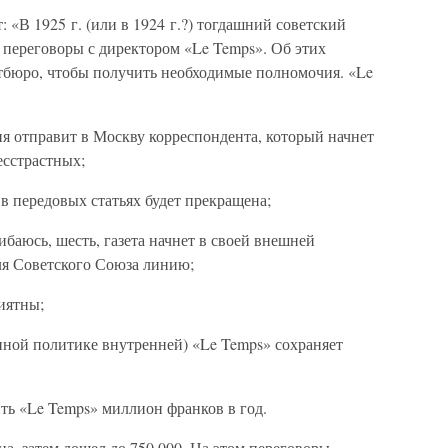
: «В 1925 г. (или в 1924 г.?) тогдашний советский
 переговоры с директором «Le Temps». Об этих
тбюро, чтобы получить необходимые полномочия. «Le
ция отправит в Москву корреспондента, который начнет
есстрастных;
в передовых статьях будет прекращена;
шибаюсь, шесть, газета начнет в своей внешней
ля Советского Союза линию;
иятны;
нной политике внутренней) «Le Temps» сохраняет
ить «Le Temps» миллион франков в год.
, затем дошел до 750 000. На этом переговоры