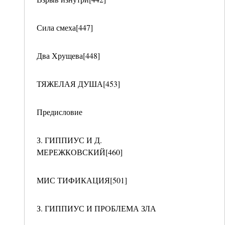
Сила смеха[447]
Два Хрущева[448]
ТЯЖЕЛАЯ ДУША[453]
Предисловие
З. ГИППИУС И Д.
МЕРЕЖКОВСКИЙ[460]
МИС ТИФИКАЦИЯ[501]
З. ГИППИУС И ПРОБЛЕМА ЗЛА