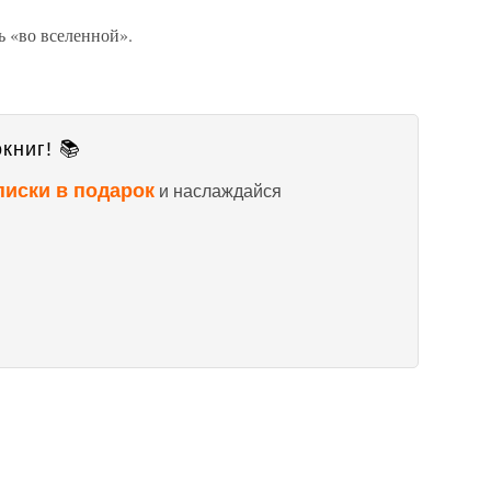
ь «во вселенной».
книг! 📚
писки в подарок
и наслаждайся