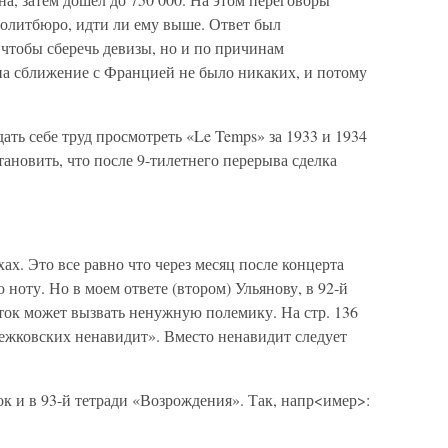
Политбюро, идти ли ему выше. Ответ был
, чтобы сберечь девизы, но и по причинам
на сближение с Францией не было никаких, и потому
ать себе труд просмотреть «Le Temps» за 1933 и 1934
тановить, что после 9-тилетнего перерыва сделка
ах. Это все равно что через месяц после концерта
 ноту. Но в моем ответе (втором) Ульянову, в 92-й
ток может вызвать ненужную полемику. На стр. 136
ежковских ненавидит». Вместо ненавидит следует
к и в 93-й тетради «Возрождения». Так, напр<имер>: