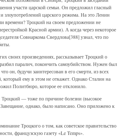
ения участи царской семьи. Он предложил гласный
в и злоупотреблений царского режима. На это Ленин
т ли времени? Троцкий на своем предложении не
 перестройкой Красной армии). А когда через некоторое
дседателя Совнаркома Свердлова[388] узнал, что по
биты.
гих своих произведениях, рассказывает Троцкий о
 разбил паралич, покончить самоубийством. Нужен был
 что он, будучи заинтересован в его смерти, из всех
который ему в этом не откажет. Однако Сталин на
ложил Политбюро, которое ее отклонило.
 Троцкий — тоже по причине болезни (высокое
. Завещание, однако, было написано. Оно приложено к
оминание Троцкого о том, как советское правительство
ности, французскую газету «Le Temps».