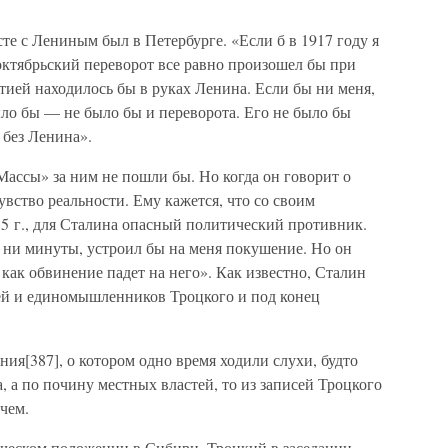
те с Лениным был в Петербурге. «Если б в 1917 году я
октябрьский переворот все равно произошел бы при
ртией находилось бы в руках Ленина. Если бы ни меня,
ыло бы — не было бы и переворота. Его не было бы
 без Ленина».
«Массы» за ним не пошли бы. Но когда он говорит о
увство реальности. Ему кажется, что со своим
5 г., для Сталина опасный политический противник.
 ни минуты, устроил бы на меня покушение. Но он
 как обвинение падет на него». Как известно, Сталин
ей и единомышленников Троцкого и под конец
ния[387], о котором одно время ходили слухи, будто
, а по почину местных властей, то из записей Троцкого
 чем.
ическом положении в Сибири, Троцкий в заседании