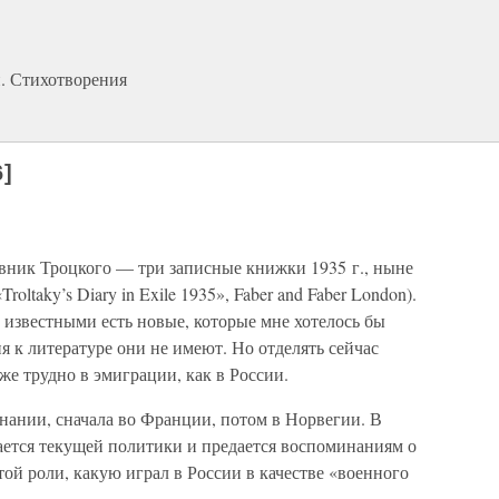
. Стихотворения
6]
евник Троцкого — три записные книжки 1935 г., ныне
oltaky’s Diary in Exile 1935», Faber and Faber London).
 известными есть новые, которые мне хотелось бы
я к литературе они не имеют. Но отделять сейчас
же трудно в эмиграции, как в России.
гнании, сначала во Франции, потом в Норвегии. В
ается текущей политики и предается воспоминаниям о
ой роли, какую играл в России в качестве «военного