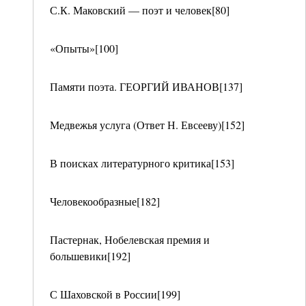
С.К. Маковский — поэт и человек[80]
«Опыты»[100]
Памяти поэта. ГЕОРГИЙ ИВАНОВ[137]
Медвежья услуга (Ответ Н. Евсееву)[152]
В поисках литературного критика[153]
Человекообразные[182]
Пастернак, Нобелевская премия и
большевики[192]
С Шаховской в России[199]