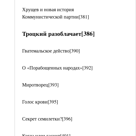
Хрущев и новая история
Коммунистической партии[381]
Троцкий разоблачает[386]
Гватемальское действо[390]
О «Порабощенных народах»[392]
Миротворец[393]
Голос крови[395]
Секрет семилетки?[396]
Когда идеи гаснут[401]