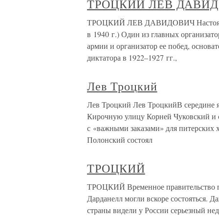
ТРОЦКИЙ ЛЕВ ДАВИ
ТРОЦКИЙ ЛЕВ ДАВИДОВИЧ Настоящая 
в 1940 г.) Один из главных организат
армии и организатор ее побед, основа
диктатора в 1922–1927 гг.,
Лев Троцкий
Лев Троцкий Лев ТроцкийВ середине ян
Кирочную улицу Корней Чуковский и 
с «важными заказами» для питерских х
Полонский состоял
ТРОЦКИЙ
ТРОЦКИЙ Временное правительство пр
Дарданелл могли вскоре состояться. Д
страны видели у России серьезный нед