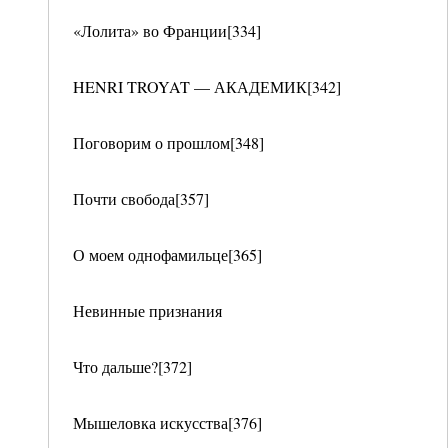
«Лолита» во Франции[334]
HENRI TROYAT — АКАДЕМИК[342]
Поговорим о прошлом[348]
Почти свобода[357]
О моем однофамильце[365]
Невинные признания
Что дальше?[372]
Мышеловка искусства[376]