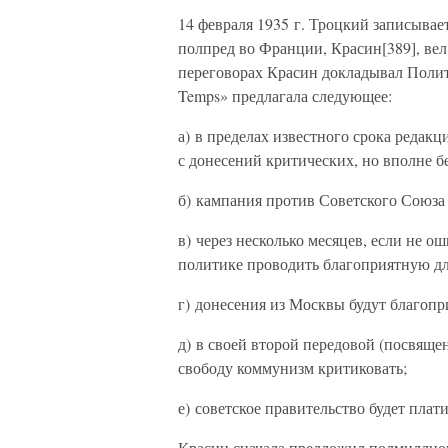
14 февраля 1935 г. Троцкий записывает
полпред во Франции, Красин[389], вел
переговорах Красин докладывал Поли
Temps» предлагала следующее:
а) в пределах известного срока редак
с донесений критических, но вполне б
б) кампания против Советского Союза 
в) через несколько месяцев, если не о
политике проводить благоприятную д
г) донесения из Москвы будут благопр
д) в своей второй передовой (посвяще
свободу коммунизм критиковать;
е) советское правительство будет плат
Красин сначала предложил полмиллиона