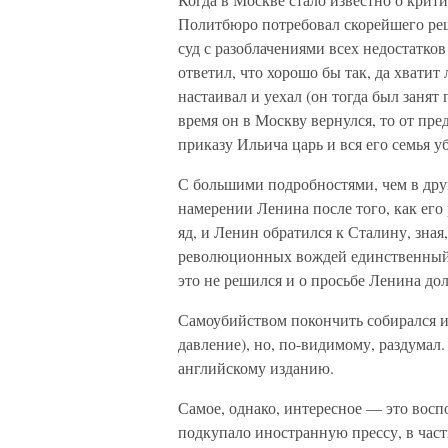
Политбюро потребовал скорейшего реш
суд с разоблачениями всех недостатко
ответил, что хорошо бы так, да хвати
настаивал и уехал (он тогда был занят
время он в Москву вернулся, то от пре
приказу Ильича царь и вся его семья у
С большими подробностями, чем в дру
намерении Ленина после того, как его
яд, и Ленин обратился к Сталину, зная,
революционных вождей единственный, 
это не решился и о просьбе Ленина до
Самоубийством покончить собирался и
давление), но, по-видимому, раздумал
английскому изданию.
Самое, однако, интересное — это восп
подкупало иностранную прессу, в част