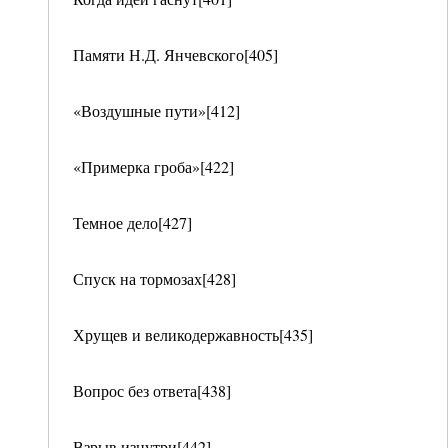
Памяти Н.Д. Янчевского[405]
«Воздушные пути»[412]
«Примерка гроба»[422]
Темное дело[427]
Спуск на тормозах[428]
Хрущев и великодержавность[435]
Вопрос без ответа[438]
Взрыв изнутри[442]