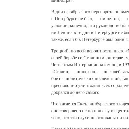
В дни октябрьского переворота он вмес
в Петербурге не был, — пишет он, — 
условии, конечно, что руководство па
ни Ленина в те дни в Петербурге не б
также, если б в Петербурге был один я,
Троцкий, по всей вероятности, прав. 
своей борьбе со Сталиным, он теряет ч
Четвертым Интернационалом он, в 193
«Сталин, — пишет он, — не колеблясь
боится политических последствий, так
преспокойно уничтожил всех сородич
добрался до него самого.
Что касается Екатеринбургского злодея
оно совершено не по приказу из центра
ясно, что эти слухи не основаны ни на
Когда в Москве стало известно о крит