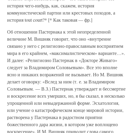
история чего-нибудь, как, скажем, история
коммунистической партии или крестовых походов, а
история tout court?* [* Как таковая — фр.]
Об отношении Пастернака к этой неопределенной
величине М. Вишняк говорит, что оно «внутренне
связано у него с религиозно-православным восприятием
мира в его крайнем, «максималистическом» варианте…».
И далее: «Религиозно Пастернак в «Докторе Живаго»
следует за Владимиром Соловьевым». Все это вполне
ясно и никаких возражений не вызывает. Но М. Вишняк
делает оговорку: «Вслед за ним (т. е. за Владимиром
Соловьевым. — В.З.) Пастернак утверждает и бессмертие
и воскресение всех умерших, но, я бы сказал, в несколько
упрощенной или невыдержанной форме. Эсхатология,
или учение о катастрофическом конце мировой истории,
растворена у Пастернака в радостном приятии
божественного дара жизни, в котором уже воплощено
воскресение». И М. Вишняк приводит слова самого