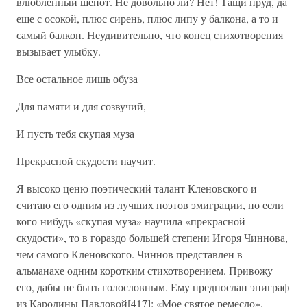
влюбленный шепот. Не довольно ли? Нет! Тащи пруд, да
еще с осокой, плюс сирень, плюс липу у балкона, а то и
самый балкон. Неудивительно, что конец стихотворения
вызывает улыбку.
Все остальное лишь обуза
Для памяти и для созвучий,
И пусть тебя скупая муза
Прекрасной скудости научит.
Я высоко ценю поэтический талант Кленовского и
считаю его одним из лучших поэтов эмиграции, но если
кого-нибудь «скупая муза» научила «прекрасной
скудости», то в гораздо большей степени Игоря Чиннова,
чем самого Кленовского. Чиннов представлен в
альманахе одним коротким стихотворением. Привожу
его, дабы не быть голословным. Ему предпослан эпиграф
из Каролины Павловой[417]: «Мое святое ремесло».