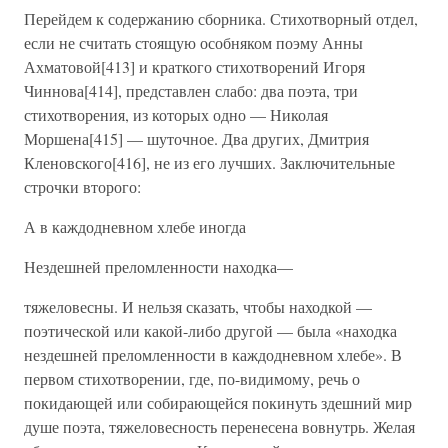
Перейдем к содержанию сборника. Стихотворный отдел,
если не считать стоящую особняком поэму Анны
Ахматовой[413] и краткого стихотворений Игоря
Чиннова[414], представлен слабо: два поэта, три
стихотворения, из которых одно — Николая
Моршена[415] — шуточное. Два других, Дмитрия
Кленовского[416], не из его лучших. Заключительные
строчки второго:
А в каждодневном хлебе иногда
Нездешней преломленности находка—
тяжеловесны. И нельзя сказать, чтобы находкой —
поэтической или какой-либо другой — была «находка
нездешней преломленности в каждодневном хлебе». В
первом стихотворении, где, по-видимому, речь о
покидающей или собирающейся покинуть здешний мир
душе поэта, тяжеловесность перенесена вовнутрь. Желая