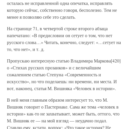
осталась не исправленной одна опечатка, исправлять
которую сейчас, собственно говоря, бесполезно. Тем не
менее я позволяю себе это сделать.
На странице 71, в четвертой строке второго абзаца
напечатано: «В предисловии он сетует о том, что нет
русского слова…» Читать, конечно, следует: «…сетует на
то, что нет», и т. д.
Пропускаю интересную статью Владимира Маркова[420]
о «Стихах русских прозаиков» и с величайшим
сожалением статью Степуна «Современность и
искусство», но что поделаешь: ни времени, ни места. И
вот, наконец, статья М. Вишняка «Человек в истории».
В ней меня главным образом интересует то, что М.
Вишняк говорит о Пастернаке. Сама же тема «человек в
истории» как-то не захватывает, может быть, оттого, что
М. Вишняк ее — на мой взгляд — неудачно подал.
Ставлю ему, кстати, вопрос: «Что такое история? Не