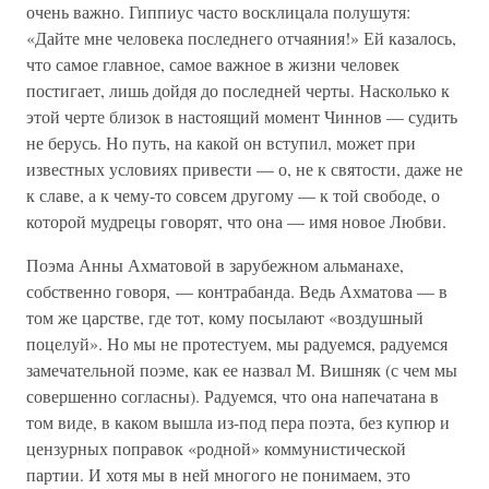
очень важно. Гиппиус часто восклицала полушутя:
«Дайте мне человека последнего отчаяния!» Ей казалось,
что самое главное, самое важное в жизни человек
постигает, лишь дойдя до последней черты. Насколько к
этой черте близок в настоящий момент Чиннов — судить
не берусь. Но путь, на какой он вступил, может при
известных условиях привести — о, не к святости, даже не
к славе, а к чему-то совсем другому — к той свободе, о
которой мудрецы говорят, что она — имя новое Любви.
Поэма Анны Ахматовой в зарубежном альманахе,
собственно говоря, — контрабанда. Ведь Ахматова — в
том же царстве, где тот, кому посылают «воздушный
поцелуй». Но мы не протестуем, мы радуемся, радуемся
замечательной поэме, как ее назвал М. Вишняк (с чем мы
совершенно согласны). Радуемся, что она напечатана в
том виде, в каком вышла из-под пера поэта, без купюр и
цензурных поправок «родной» коммунистической
партии. И хотя мы в ней многого не понимаем, это