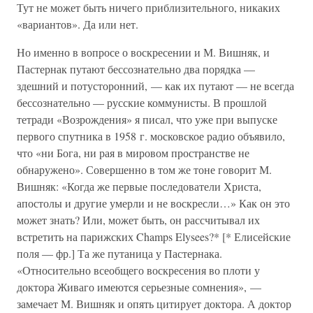
Тут не может быть ничего приблизительного, никаких
«вариантов». Да или нет.
Но именно в вопросе о воскресении и М. Вишняк, и
Пастернак путают бессознательно два порядка —
здешний и потусторонний, — как их путают — не всегда
бессознательно — русские коммунисты. В прошлой
тетради «Возрождения» я писал, что уже при выпуске
первого спутника в 1958 г. московское радио объявило,
что «ни Бога, ни рая в мировом пространстве не
обнаружено». Совершенно в том же тоне говорит М.
Вишняк: «Когда же первые последователи Христа,
апостолы и другие умерли и не воскресли…» Как он это
может знать? Или, может быть, он рассчитывал их
встретить на парижских Champs Elysees?* [* Елисейские
поля — фр.] Та же путаница у Пастернака.
«Относительно всеобщего воскресения во плоти у
доктора Живаго имеются серьезные сомнения», —
замечает М. Вишняк и опять цитирует доктора. А доктор