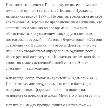
Никакого отношения к Пастернаку не имеет, не может
иметь не изданная статья Льва Шестова о Пушкине,
написанная весной 1899 г. Но она интересна сама по себе
как таковая. Интересна не превозношением Пушкина, что
естественно и законно во все времена и при всех
обстоятельствах, а умалением «двух других великих
поэтов земли русской — Гоголя и Лермонтова». «Оба они
современники Пушкина, — говорит Шестов, — но не
ими, не их творчеством определились будущий рост и
блеск русской литературы… К счастью, не им дано было
стоять во главе умственной нашей жизни» Это «к
счастью» — великолепно.
Как всегда, остер, тонок и «губителен» Адамович[418].
Но в этот раз мне почудилось, что от его блестящих
парадоксальных афоризмов нет-нет и повеет на
мгновенье старческим душком. Меня это очень огорчило.
Вот что он, между прочим, пишет о Пастернаке: «У