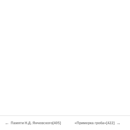
←
→
Памяти Н.Д. Янчевского[405]
«Примерка гроба»[422]