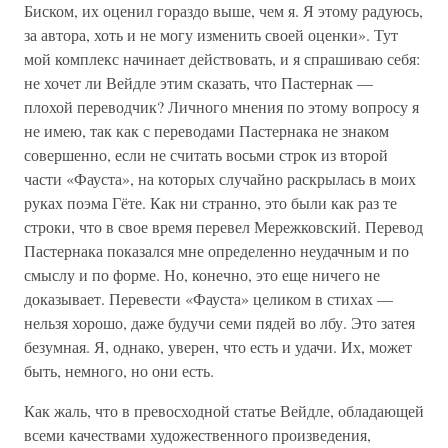
Биском, их оценил гораздо выше, чем я. Я этому радуюсь,
за автора, хоть и не могу изменить своей оценки». Тут
мой комплекс начинает действовать, и я спрашиваю себя:
не хочет ли Вейдле этим сказать, что Пастернак —
плохой переводчик? Личного мнения по этому вопросу я
не имею, так как с переводами Пастернака не знаком
совершенно, если не считать восьми строк из второй
части «Фауста», на которых случайно раскрылась в моих
руках поэма Гёте. Как ни странно, это были как раз те
строки, что в свое время перевел Мережковский. Перевод
Пастернака показался мне определенно неудачным и по
смыслу и по форме. Но, конечно, это еще ничего не
доказывает. Перевести «Фауста» целиком в стихах —
нельзя хорошо, даже будучи семи пядей во лбу. Это затея
безумная. Я, однако, уверен, что есть и удачи. Их, может
быть, немного, но они есть.
Как жаль, что в превосходной статье Вейдле, обладающей
всеми качествами художественного произведения,