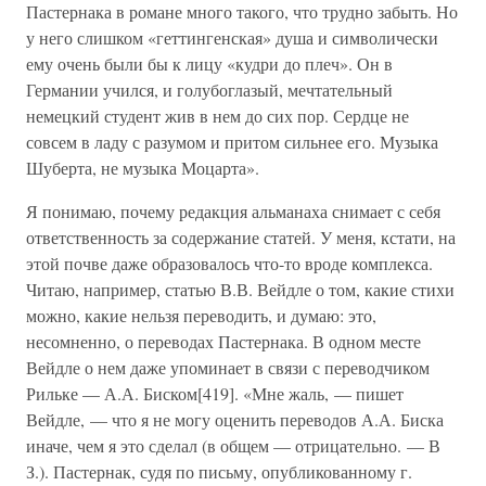
Пастернака в романе много такого, что трудно забыть. Но
у него слишком «геттингенская» душа и символически
ему очень были бы к лицу «кудри до плеч». Он в
Германии учился, и голубоглазый, мечтательный
немецкий студент жив в нем до сих пор. Сердце не
совсем в ладу с разумом и притом сильнее его. Музыка
Шуберта, не музыка Моцарта».
Я понимаю, почему редакция альманаха снимает с себя
ответственность за содержание статей. У меня, кстати, на
этой почве даже образовалось что-то вроде комплекса.
Читаю, например, статью В.В. Вейдле о том, какие стихи
можно, какие нельзя переводить, и думаю: это,
несомненно, о переводах Пастернака. В одном месте
Вейдле о нем даже упоминает в связи с переводчиком
Рильке — А.А. Биском[419]. «Мне жаль, — пишет
Вейдле, — что я не могу оценить переводов А.А. Биска
иначе, чем я это сделал (в общем — отрицательно. — В
З.). Пастернак, судя по письму, опубликованному г.