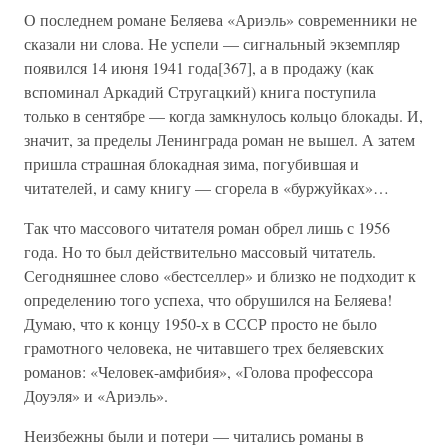
О последнем романе Беляева «Ариэль» современники не
сказали ни слова. Не успели — сигнальный экземпляр
появился 14 июня 1941 года[367], а в продажу (как
вспоминал Аркадий Стругацкий) книга поступила
только в сентябре — когда замкнулось кольцо блокады. И,
значит, за пределы Ленинграда роман не вышел. А затем
пришла страшная блокадная зима, погубившая и
читателей, и саму книгу — сгорела в «буржуйках»…
Так что массового читателя роман обрел лишь с 1956
года. Но то был действительно массовый читатель.
Сегодняшнее слово «бестселлер» и близко не подходит к
определению того успеха, что обрушился на Беляева!
Думаю, что к концу 1950-х в СССР просто не было
грамотного человека, не читавшего трех беляевских
романов: «Человек-амфибия», «Голова профессора
Доуэля» и «Ариэль».
Неизбежны были и потери — читались романы в