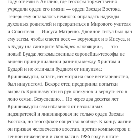
году отвезли в Англию, где теософы торжественно
учредили орден его имени — орден Звезды Востока.
Теперь ему оставалось немного: оправдать надежды
духовных родителей и превратиться в Мирового учителя
и Спасителя — Иисуса-Матрейю. Двойной титул был дан
ему затем, чтобы спасти всех — верующих и в Иисуса, и
в Будду (на санскрите
Майтрея
«любящий», — это
новый Будда; легкомысленные европейцы-теософы не
видели принципиальной разницы между Христом и
Буддой и не отличали буддизм от индуизма;
Кришнамурти, кстати, несмотря на свое вегетарианство,
был индуистом). Вскоре отец предпринял попытки
вырвать Кришнамурти из рук опекунов и вернуть его в
лоно семьи. Безуспешно… Но через два десятка лет
Кришнамурти сам избавился от назойливых
надзирателей и ликвидировал не только орден Звезды
Востока, но теософское общество вообще. К концу жизни
он призвал человечество восстать против компьютеров и
генной инженерии и скончался в 1986 году в штате