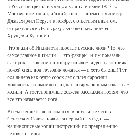
и Россия встретились лицом к лицу: в июне 1955-го
Москву посетил индийский гость — премьер-министр
Джавахарлал Неру, а в ноябре, с ответным визитом,
отправились в Дели сразу два советских лидера —
Хрущев и Булганин.
Что знали об Индии эти простые русские люди? То, что
самое главное в Индии — это факиры. И им показали
факиров — как они по костру босиком ходят, на остриях
ножей спят, под грузовик ложатся — и хоть бы хны! Тут
оба лидера как будто сорок лет с плеч сбросили —
молодость вспомнили и то, как по ярмарочным балаганам
ходили. А гостеприимные хозяева рассказали гостям, что
все это называется йога!
Впечатление было огромным, в результате чего в
Советском Союзе появился первый Самиздат —
машинописные копии инструкций по превращению
человека в йога.