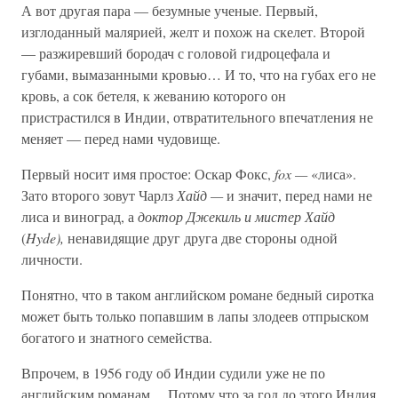
А вот другая пара — безумные ученые. Первый,
изглоданный малярией, желт и похож на скелет. Второй
— разжиревший бородач с головой гидроцефала и
губами, вымазанными кровью… И то, что на губах его не
кровь, а сок бетеля, к жеванию которого он
пристрастился в Индии, отвратительного впечатления не
меняет — перед нами чудовище.
Первый носит имя простое: Оскар Фокс,
fox —
«лиса».
Зато второго зовут Чарлз
Хайд —
и значит, перед нами не
лиса и виноград, а
доктор Джекиль и мистер Хайд
(
Hyde),
ненавидящие друг друга две стороны одной
личности.
Понятно, что в таком английском романе бедный сиротка
может быть только попавшим в лапы злодеев отпрыском
богатого и знатного семейства.
Впрочем, в 1956 году об Индии судили уже не по
английским романам… Потому что за год до этого Индия