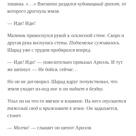
тишина. <…> Внезапно раздался
чудовищный грохот,
от
которого дрогнула земля.
— Иди! Иди!
Мальчик прикоснулся рукой к осклизлой стене. Скоро и
другая рука коснулась стены.
Подземелье суживалось.
Шарад уже с трудом пробирался вперед.
— Иди! Иди! — повелительно приказал Ариэль. И тут
же шепнул: — Не бойся, сейчас…
Но он не договорил. Шарад вдруг почувствовал, что
земля уходит из-под ног и он
падает в бездну.
Упал он на что-то мягкое и влажное. На него
опускается
тяжелый свод и прижимает к земле.
Он задыхается,
стонет.
— Молчи! — слышит он шепот Ариэля.