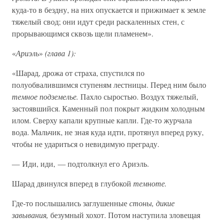
куда-то в бездну, на них опускается и прижимает к земле
тяжелый свод; они идут среди раскаленных стен, с
прорывающимся сквозь щели пламенем».
«
Ариэль
»
(глава 1):
«Шарад, дрожа от страха, спустился по
полуобвалившимся ступеням лестницы. Перед ним было
темное подземелье.
Пахло сыростью. Воздух тяжелый,
застоявшийся. Каменный пол покрыт жидким холодным
илом. Сверху капали крупные капли. Где-то журчала
вода. Мальчик, не зная куда идти, протянул вперед руку,
чтобы не удариться о невидимую преграду.
— Иди, иди, — подтолкнул его Ариэль.
Шарад двинулся вперед в глубокой
темноте.
Где-то послышались заглушенные
стоны, дикие
завывания,
безумный хохот. Потом наступила зловещая