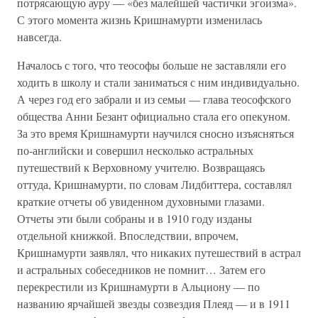
потрясающую ауру — «без малейшей частички эгоизма».
С этого момента жизнь Кришнамурти изменилась
навсегда.
Началось с того, что теософы больше не заставляли его
ходить в школу и стали заниматься с ним индивидуально.
А через год его забрали и из семьи — глава теософского
общества Анни Безант официально стала его опекуном.
За это время Кришнамурти научился сносно изъясняться
по-английски и совершил несколько астральных
путешествий к Верховному учителю. Возвращаясь
оттуда, Кришнамурти, по словам Лидбиттера, составлял
краткие отчеты об увиденном духовными глазами.
Отчеты эти были собраны и в 1910 году изданы
отдельной книжкой. Впоследствии, впрочем,
Кришнамурти заявлял, что никаких путешествий в астрал
и астральных собеседников не помнит… Затем его
перекрестили из Кришнамурти в Альциону — по
названию ярчайшей звезды созвездия Плеяд — и в 1911