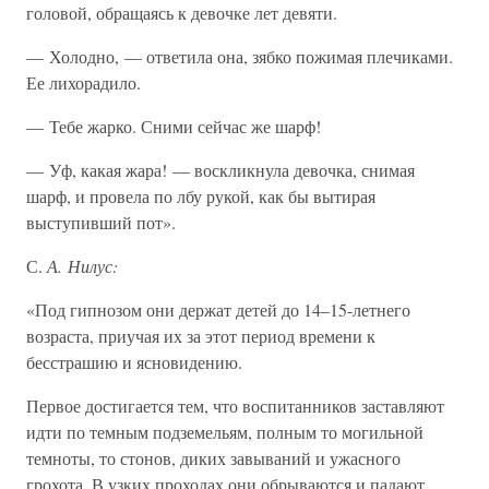
головой, обращаясь к девочке лет девяти.
— Холодно, — ответила она, зябко пожимая плечиками.
Ее лихорадило.
— Тебе жарко. Сними сейчас же шарф!
— Уф, какая жара! — воскликнула девочка, снимая
шарф, и провела по лбу рукой, как бы вытирая
выступивший пот».
С.
А. Нилус:
«Под гипнозом они держат детей до 14–15-летнего
возраста, приучая их за этот период времени к
бесстрашию и ясновидению.
Первое достигается тем, что воспитанников заставляют
идти по темным подземельям, полным то могильной
темноты, то стонов, диких завываний и ужасного
грохота. В узких проходах они обрываются и падают