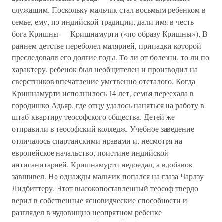
служащим. Поскольку мальчик стал восьмым ребенком в
семье, ему, по индийской традиции, дали имя в честь
бога Кришны — Кришнамурти («по образу Кришны»), В
раннем детстве переболел малярией, припадки которой
преследовали его долгие годы. То ли от болезни, то ли по
характеру, ребенок был необщителен и производил на
сверстников впечатление умственно отсталого. Когда
Кришнамурти исполнилось 14 лет, семья переехала в
городишко Адьяр, где отцу удалось наняться на работу в
штаб-квартиру теософского общества. Детей же
отправили в теософский колледж. Учебное заведение
отличалось спартанскими нравами и, несмотря на
европейское начальство, поистине индийской
антисанитарией. Кришнамурти недоедал, а вдобавок
завшивел. Но однажды мальчик попался на глаза Чарлзу
Лидбиттеру. Этот высокопоставленный теософ твердо
верил в собственные ясновидческие способности и
разглядел в чудовищно неопрятном ребенке