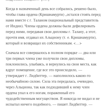
Когда в назначенный день все собрались, решено было,
чтобы глава ордена (Кришнамурти) „остался стоять перед
нами вместе с г. Таланом (национальный представитель
от Индии). Члены ордена должны были дефилировать
перед ними, передавая свои дипломы г. Талану, а этот,
прочтя имя, отдавал их Альциону (т. е. Кришнамурти),
который и возвращал их собственникам. <…>
Сначала все совершалось в полном порядке — два или
три первых члена уже получили свои дипломы,
поклонились, улыбаясь, и вернулись на свои места, как
вдруг помещение, где все это происходило, —
утверждает г. Лидбиттер, — наполнилось какою-то
необычайною силою. Сила эта передалась, очевидно,
через Альциона, так как подходивший к нему член
ордена упал к его ногам, пораженный его
чудодейственным могуществом. Я никогда не видал и не
испытал ничего подобного, — пишет Лидбиттер. —