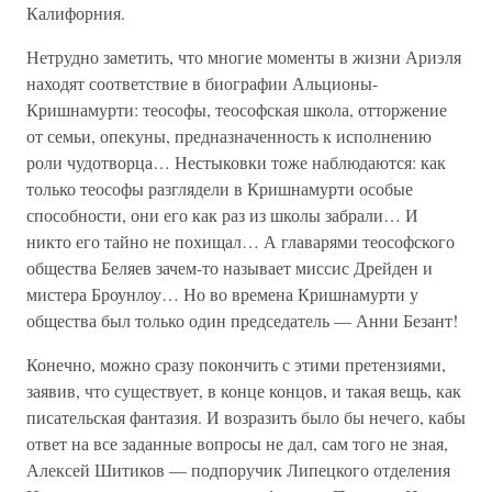
Калифорния.
Нетрудно заметить, что многие моменты в жизни Ариэля
находят соответствие в биографии Альционы-
Кришнамурти: теософы, теософская школа, отторжение
от семьи, опекуны, предназначенность к исполнению
роли чудотворца… Нестыковки тоже наблюдаются: как
только теософы разглядели в Кришнамурти особые
способности, они его как раз из школы забрали… И
никто его тайно не похищал… А главарями теософского
общества Беляев зачем-то называет миссис Дрейден и
мистера Броунлоу… Но во времена Кришнамурти у
общества был только один председатель — Анни Безант!
Конечно, можно сразу покончить с этими претензиями,
заявив, что существует, в конце концов, и такая вещь, как
писательская фантазия. И возразить было бы нечего, кабы
ответ на все заданные вопросы не дал, сам того не зная,
Алексей Шитиков — подпоручик Липецкого отделения