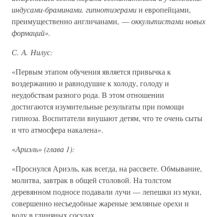
индусами-браминами. гипнотизерами
и европейцами,
преимущественно англичанами, —
оккультистами новых
формаций».
С. А. Нилус:
«Первым этапом обучения является привычка к
воздержанию и равнодушие к холоду, голоду и
неудобствам разного рода. В этом отношении
достигаются изумительные результаты при помощи
гипноза. Воспитатели внушают детям, что те очень сыты
и что атмосфера накалена».
«
Ариэль
»
(глава 1):
«Проснулся Ариэль, как всегда, на рассвете. Обмывание,
молитва, завтрак в общей столовой. На толстом
деревянном подносе подавали лучи — лепешки из муки,
совершенно несъедобные жареные земляные орехи и
воду в глиняных сосудах.