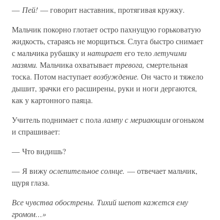
—
Пей!
— говорит наставник, протягивая кружку.
Мальчик покорно глотает остро пахнущую горьковатую
жидкость, стараясь не морщиться. Слуга быстро снимает
с мальчика рубашку и
натирает
его тело
летучими
мазями.
Мальчика охватывает
тревога,
смертельная
тоска. Потом наступает
возбуждение.
Он часто и тяжело
дышит, зрачки его расширены, руки и ноги дергаются,
как у картонного паяца.
Учитель поднимает с пола
лампу с мериающим
огоньком
и спрашивает:
— Что видишь?
— Я вижу
ослепительное солнце.
— отвечает мальчик,
щуря глаза.
Все чувства обострены. Тихий шепот кажется ему
громом…»