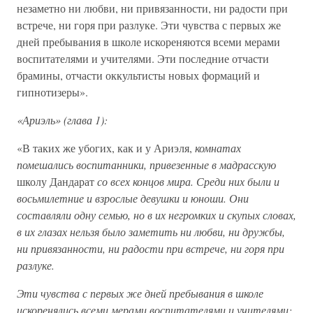
незаметно ни любви, ни привязанности, ни радости при
встрече, ни горя при разлуке. Эти чувства с первых же
дней пребывания в школе искореняются всеми мерами
воспитателями и учителями. Эти последние отчасти
брамины, отчасти оккультисты новых формаций и
гипнотизеры».
«Ариэль» (глава 1):
«В таких же убогих, как и у Ариэля,
комнатах
помешались воспитанники, привезенные в мадрасскую
школу Дандарат
со всех концов мира. Среди них были и
восьмилетние и взрослые девушки и юноши. Они
составляли одну семью, но в их негромких и скупых словах,
в их глазах нельзя было заметить ни любви, ни дружбы,
ни привязанности, ни радости при встрече, ни горя при
разлуке.
Эти чувства с первых же дней пребывания в школе
искоренялись всеми мерами воспитателями и учителями: