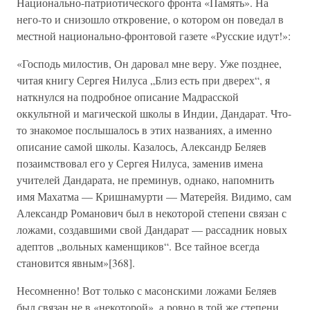
Национально-патриотического фронта «Память». На
него-то и снизошло откровение, о котором он поведал в
местной национально-фронтовой газете «Русские идут!»:
«Господь милостив, Он даровал мне веру. Уже позднее,
читая книгу Сергея Нилуса „Близ есть при дверех“, я
наткнулся на подробное описание Мадрасской
оккультной и магической школы в Индии, Дандарат. Что-
то знакомое послышалось в этих названиях, а именно
описание самой школы. Казалось, Александр Беляев
позаимствовал его у Сергея Нилуса, заменив имена
учителей Дандарата, не преминув, однако, напомнить
имя Махатма — Кришнамурти — Матерейя. Видимо, сам
Александр Романович был в некоторой степени связан с
ложами, создавшими свой Дандарат — рассадник новых
адептов „вольных каменщиков“. Все тайное всегда
становится явным»[368].
Несомненно! Вот только с масонскими ложами Беляев
был связан не в «некоторой», а ровно в той же степени,