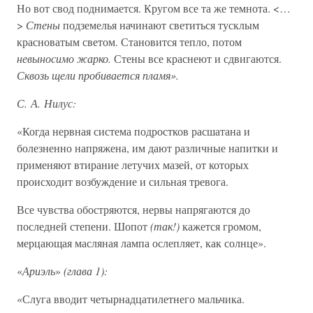
Но вот свод поднимается. Кругом все та же темнота. <…
>
Стены
подземелья начинают светиться тусклым
красноватым светом. Становится тепло, потом
невыносимо жарко.
Стены все краснеют и сдвигаются.
Сквозь щели пробивается пламя».
С. А. Нилус:
«Когда нервная система подростков расшатана и
болезненно напряжена, им дают различные напитки и
применяют втирание летучих мазей, от которых
происходит возбуждение и сильная тревога.
Все чувства обостряются, нервы напрягаются до
последней степени. Шопот
(так!)
кажется громом,
мерцающая масляная лампа ослепляет, как солнце».
«
Ариэль
»
(глава 1):
«Слуга вводит четырнадцатилетнего мальчика.