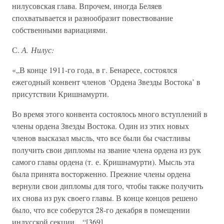
нилусовская глава. Впрочем, иногда Беляев
спохватывается и разнообразит повествование
собственными вариациями.
С.
А. Нилус:
«„В конце 1911-го года, в г. Бенаресе, состоялся
ежегодный конвент членов ‘Ордена Звезды Востока’ в
присутствии Кришнамурти.
Во время этого конвента состоялось много вступлений в
члены ордена Звезды Востока. Один из этих новых
членов высказал мысль, что все были бы счастливы
получить свои дипломы на звание члена ордена из рук
самого главы ордена (т. е. Кришнамурти). Мысль эта
была принята восторженно. Прежние члены ордена
вернули свои дипломы для того, чтобы также получить
их снова из рук своего главы. В конце концов решено
было, что все соберутся 28-го декабря в помещении
индусской секции…“[369]