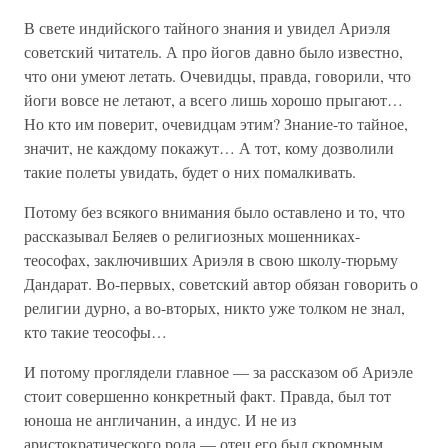
В свете индийского тайного знания и увидел Ариэля
советский читатель. А про йогов давно было известно,
что они умеют летать. Очевидцы, правда, говорили, что
йоги вовсе не летают, а всего лишь хорошо прыгают…
Но кто им поверит, очевидцам этим? Знание-то тайное,
значит, не каждому покажут… А тот, кому дозволили
такие полеты увидать, будет о них помалкивать.
Потому без всякого внимания было оставлено и то, что
рассказывал Беляев о религиозных мошенниках-
теософах, заключивших Ариэля в свою школу-тюрьму
Дандарат. Во-первых, советский автор обязан говорить о
религии дурно, а во-вторых, никто уже толком не знал,
кто такие теософы…
И потому проглядели главное — за рассказом об Ариэле
стоит совершенно конкретный факт. Правда, был тот
юноша не англичанин, а индус. И не из
аристократического рода — отец его был скромным