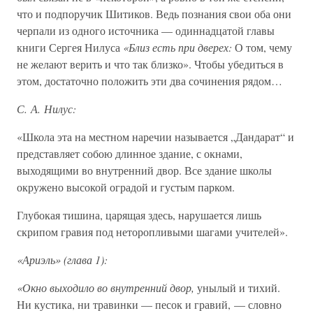
что и подпоручик Шитиков. Ведь познания свои оба они
черпали из одного источника — одиннадцатой главы
книги Сергея Нилуса
«Близ есть при дверех:
О том, чему
не желают верить и что так близко». Чтобы убедиться в
этом, достаточно положить эти два сочинения рядом…
С. А. Нилус:
«Школа эта на местном наречии называется „Дандарат“ и
представляет собою длинное здание, с окнами,
выходящими во внутренний двор. Все здание школы
окружено высокой оградой и густым парком.
Глубокая тишина, царящая здесь, нарушается лишь
скрипом гравия под неторопливыми шагами учителей».
«Ариэль» (глава 1):
«Окно выходило во внутренний двор,
унылый и тихий.
Ни кустика, ни травинки — песок и гравий, — словно