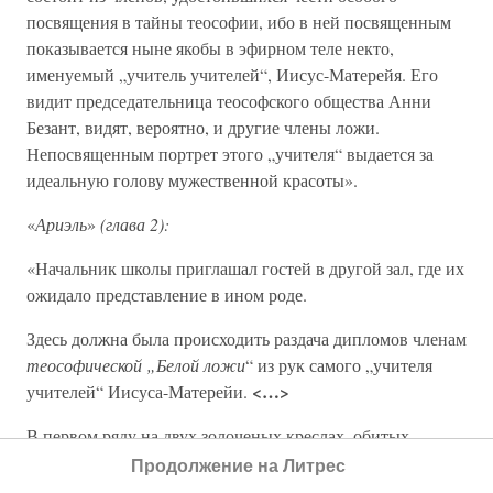
посвящения в тайны теософии, ибо в ней посвященным
показывается ныне якобы в эфирном теле некто,
именуемый „учитель учителей“, Иисус-Матерейя. Его
видит председательница теософского общества Анни
Безант, видят, вероятно, и другие члены ложи.
Непосвященным портрет этого „учителя“ выдается за
идеальную голову мужественной красоты».
«
Ариэль
»
(глава 2):
«Начальник школы приглашал гостей в другой зал, где их
ожидало представление в ином роде.
Здесь должна была происходить раздача дипломов членам
теософической „Белой ложи
“ из рук самого „учителя
<…>
учителей“ Иисуса-Матерейи.
В первом ряду на двух золоченых креслах, обитых
желтым шелком, уселись пожилой англичанин в очках, с
Продолжение на Литрес
волнистой седой бородой, и мэм-сагиб — полная