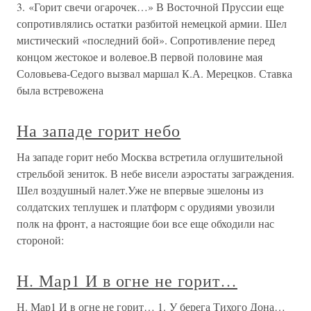
3. «Горит свечи огарочек…» В Восточной Пруссии еще
сопротивлялись остатки разбитой немецкой армии. Шел
мистический «последний бой». Сопротивление перед
концом жестокое и волевое.В первой половине мая
Соловьева-Седого вызвал маршал К.А. Мерецков. Ставка
была встревожена
На западе горит небо
На западе горит небо Москва встретила оглушительной
стрельбой зениток. В небе висели аэростаты заграждения.
Шел воздушный налет.Уже не впервые эшелоны из
солдатских теплушек и платформ с орудиями увозили
полк на фронт, а настоящие бои все еще обходили нас
стороной:
Н. Мар1 И в огне не горит…
Н. Мар1 И в огне не горит… 1. У берега Тихого Дона…