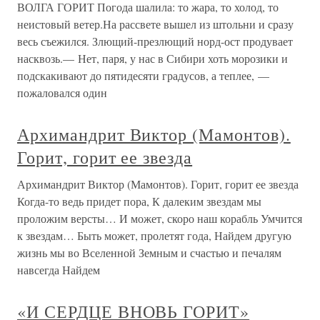
ВОЛГА ГОРИТ Погода шалила: то жара, то холод, то
неистовый ветер.На рассвете вышел из штольни и сразу
весь съежился. Злющий-презлющий норд-ост продувает
насквозь.— Нет, паря, у нас в Сибири хоть морозики и
подскакивают до пятидесяти градусов, а теплее, —
пожаловался один
Архимандрит Виктор (Мамонтов).
Горит, горит ее звезда
Архимандрит Виктор (Мамонтов). Горит, горит ее звезда
Когда-то ведь придет пора, К далеким звездам мы
проложим версты… И может, скоро наш корабль Умчится
к звездам… Быть может, пролетят года, Найдем другую
жизнь мы во Вселенной Земным и счастью и печалям
навсегда Найдем
«И СЕРДЦЕ ВНОВЬ ГОРИТ»