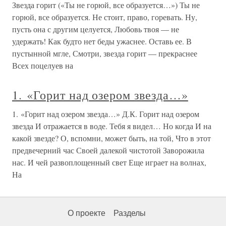
Звезда горит («Ты не горюй, все образуется…») Ты не
горюй, все образуется. Не стоит, право, горевать. Ну,
пусть она с другим целуется, Любовь твоя — не
удержать! Как будто нет беды ужаснее. Оставь ее. В
пустынной мгле, Смотри, звезда горит — прекраснее
Всех поцелуев на
1. «Горит над озером звезда…»
1. «Горит над озером звезда…» Д.К. Горит над озером
звезда И отражается в воде. Тебя я видел… Но когда И на
какой звезде? О, вспомни, может быть, на той, Что в этот
предвечерний час Своей далекой чистотой Заворожила
нас. И чей развоплощенный свет Еще играет на волнах,
На
О проекте
Разделы