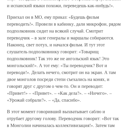
и испанский языки похожи, переведешь как-нибудь!».
Приехал он в МО, ему приказ: «Будешь фильм
переводить!». Провели в кабинку, дали микрофон, рядом
подполковник сидит на всякий случай. Смотрит
переводчик – в зале генералы и маршалы собираются.
Наконец, свет потух, и начался фильм. И тут этот
слушатель подполковнику говорит: «Товарищ
подполковник! Так это же не ангольский язык! Это
монгольский!». А тот ему: «Ты переводчик? Вот и
переводи!». Делать нечего, смотрит он на экран. А там
двое монголов посреди степи съехались на конях, и
говорят друг с другом о чем-то. Он и переводит:
«Привет!» – «Привет». – «Как дела?». – «Ничего». –
«Урожай собрали?». – «Да, спасибо».
В этот момент говоривший выхватывает саблю и
отрубает другому голову. Переводчик говорит: «Вот так
в Монголии начиналась коллективизация!». Затем там