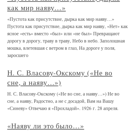
как мир наяву…»
«Пустота как присутствие, дырка как мир наяву…»
Пустота как присутствие, дырка как мир наяву, «Нет» как
ясное «есть» вместо «был» или «не был» Превращают
дорогу в дорогу, траву в траву, Небо в небо. Заполошная
мошка, влетевшая с ветром в глаз, На дороге у поля,
заросшего
Н. С. Власову-Окскому («Не во
сне, а наяву…»)
Н. С. Власову-Окскому («Не во сне, а наяву…») Не во
сне, а наяву, Радостно, а не с досадой, Вам на Вашу
«Синеву» Отвечаю я «Прохладой». 1926 г. 28 апреля.
«Наяву ли это было…»