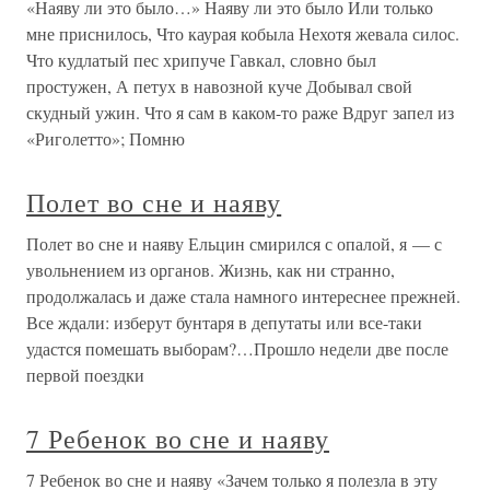
«Наяву ли это было…» Наяву ли это было Или только
мне приснилось, Что каурая кобыла Нехотя жевала силос.
Что кудлатый пес хрипуче Гавкал, словно был
простужен, А петух в навозной куче Добывал свой
скудный ужин. Что я сам в каком-то раже Вдруг запел из
«Риголетто»; Помню
Полет во сне и наяву
Полет во сне и наяву Ельцин смирился с опалой, я — с
увольнением из органов. Жизнь, как ни странно,
продолжалась и даже стала намного интереснее прежней.
Все ждали: изберут бунтаря в депутаты или все-таки
удастся помешать выборам?…Прошло недели две после
первой поездки
7 Ребенок во сне и наяву
7 Ребенок во сне и наяву «Зачем только я полезла в эту