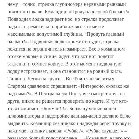
нему – точно, стрелка глубиномера нервными рывками
ползет по шкале. Командир: «Продуть носовой балласт!».
Подводная лодка задирает нос, но стрелка продолжает
падать, стремительно приближаясь к отметке
максимально допустимой глубины. «Продуть главный
балласт!». Подводная лодка дрожит и гудит, стрелка
ложится на ограничитель и замирает. Все в командном
отсеке мокрые и синие, ждут, что вот-вот полетят
заклепки и сомнет корпус. В этот момент подводную
лодку встряхивает, и она становится на ровный киль.
Тишина. Легли на грунт… Все боятся шевелиться.
Старпом сдавленно спрашивает: «Интересно, сколько же
над нами?». В Центральном Посту все смотрят друг на
друга, никто не решается проверить по карте. И тут кто-
то вспоминает: «Боцман!!!». Боцману явный конец –
иллюминаторы в надстройке давным-давно должно было
выдавить. Командир без никакой надежды берет трубку и
нажимает кнопку вызова: «Рубка?». «Рубка слушает!» –
раздается бодрый голос боцмана. – «Командир, а чего это