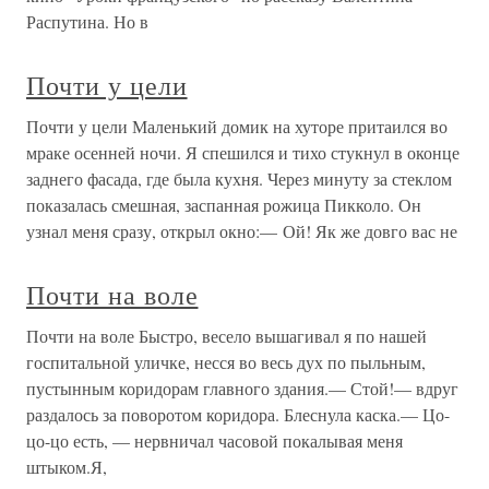
Распутина. Но в
Почти у цели
Почти у цели Маленький домик на хуторе притаился во
мраке осенней ночи. Я спешился и тихо стукнул в оконце
заднего фасада, где была кухня. Через минуту за стеклом
показалась смешная, заспанная рожица Пикколо. Он
узнал меня сразу, открыл окно:— Ой! Як же довго вас не
Почти на воле
Почти на воле Быстро, весело вышагивал я по нашей
госпитальной уличке, несся во весь дух по пыльным,
пустынным коридорам главного здания.— Стой!— вдруг
раздалось за поворотом коридора. Блеснула каска.— Цо-
цо-цо есть, — нервничал часовой покалывая меня
штыком.Я,