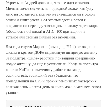
Утром мне Андрей доложил, что все идет отлично.
Мичман хочет служить на подводной лодке, камбуз у
него на складе есть, причем не значащейся ни в одной
описи и книге учета. Вот это тыл дает! Провел я
операцию по переводу завскладом на лодку через кадры
(обошлось в 0.5 шила) и АПС–100 притащили и
установили своими силами без замечаний.
Два года спустя Маркони (командир БЧ–4) сотоварищи
сломал в крытом ДОКе выдвижную штыревую антенну.
За поллитра «шила» работяги притащили совершенно
новую антенну, да еще и установили. Когда за поллитра
«шила» КиПовец выменял у работяг на заводе
осциллограф, то лишний раз убедились, что
понедельники на СРЗ и прочих ремонтных мастерских
великая вещь – в этот день за шило можно хоть весь завод
утащить.